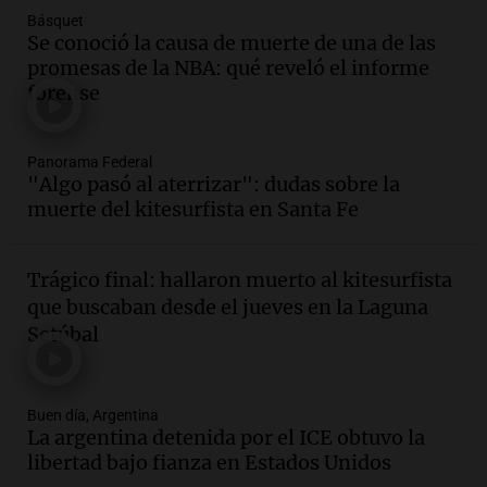
Básquet
Audio.
La historia de la servilleta que
Se conoció la causa de muerte de una de las
firmó Jorge Messi para el primer
promesas de la NBA: qué reveló el informe
contrato de Leo con Barcelona
forense
Una mañana para todos
Episodios
Panorama Federal
Audio.
Joan Gaspart: "Sin Jorge, no sé si
"Algo pasó al aterrizar": dudas sobre la
Messi hubiera llegado adonde llegó"
muerte del kitesurfista en Santa Fe
Una mañana para todos
Episodios
Trágico final: hallaron muerto al kitesurfista
Audio.
El orgullo y el sueño argentino de
que buscaban desde el jueves en la Laguna
Jorge Messi en una entrevista con Rony
Setúbal
Vargas en 2007
Una mañana para todos
Episodios
Buen día, Argentina
Audio.
El abuelo de Agostina Vega, tras
La argentina detenida por el ICE obtuvo la
las nuevas detenciones: "En esa casa
libertad bajo fianza en Estados Unidos
todos tenían algo que ver"