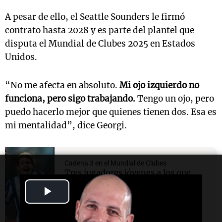
A pesar de ello, el Seattle Sounders le firmó
contrato hasta 2028 y es parte del plantel que
disputa el Mundial de Clubes 2025 en Estados
Unidos.
“No me afecta en absoluto.
Mi ojo izquierdo no
funciona, pero sigo trabajando.
Tengo un ojo, pero
puedo hacerlo mejor que quienes tienen dos. Esa es
mi mentalidad”, dice Georgi.
Cadena 3 en el Mundial de Clubes
Tres jugadores jóvenes a los que
ponerle el ojo en el Mundial de
Play
Clubes
Video