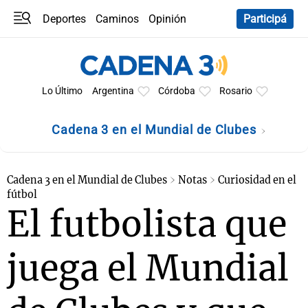
Deportes
Caminos
Opinión
Participá
Programas
Últimas coberturas
Últimas 24 h
En YouTube
Clima
Horóscopo
Lo Último
Argentina
Córdoba
Rosario
Cadena 3 en el Mundial de Clubes
Cadena 3 en el Mundial de Clubes
Notas
Curiosidad en el
fútbol
El futbolista que
juega el Mundial