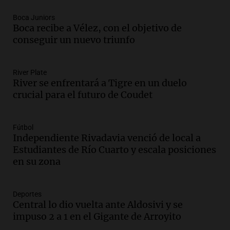
en CABA
Boca Juniors
Una mañana para todos
Boca recibe a Vélez, con el objetivo de
Episodios
conseguir un nuevo triunfo
Audio.
Altas Cumbres: rescataron a una
cabra que llevaba ocho días atrapada en
un precipicio
River Plate
River se enfrentará a Tigre en un duelo
Una mañana para todos
crucial para el futuro de Coudet
Episodios
Audio.
Chile planteó mejorar la
conectividad fronteriza, aérea y digital
Fútbol
con Jujuy
Independiente Rivadavia venció de local a
Panorama Federal
Estudiantes de Río Cuarto y escala posiciones
Episodios
en su zona
Audio.
Del fitness a la longevidad: por
qué crece el consumo de alimentos con
proteínas
Deportes
Central lo dio vuelta ante Aldosivi y se
Una mañana para todos
impuso 2 a 1 en el Gigante de Arroyito
Episodios