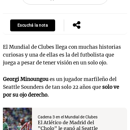
Notas
Escuchá la nota
s
Notas
La Sole en
ial
Mundial 2026
Cadena 3
El Mundial de Clubes llega con muchas historias
curiosas y una de ellas es la del futbolista que
juega a pesar de tener visión en un solo ojo.
Georgi Minoungou
es un jugador marfileño del
Seattle Sounders de tan solo 22 años que
solo ve
por su ojo derecho.
Cadena 3 en el Mundial de Clubes
El Atlético de Madrid del
"Cholo" le ganó al Seattle