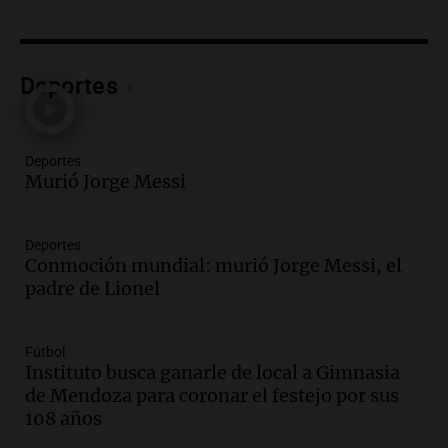
Una mañana para todos
Episodios
Audio.
Una nutricionista derribó el mito
del desayuno ideal: qué alimentos
Deportes
conviene priorizar
Una mañana para todos
Episodios
Deportes
Murió Jorge Messi
Audio.
Murió Jorge Messi
Una mañana para todos
Deportes
Episodios
Conmoción mundial: murió Jorge Messi, el
padre de Lionel
Audio.
Mateo, a los 25 años, lucha
contra el tiempo: necesita un trasplante
para poder seguir viviend
Fútbol
Una mañana para todos
Instituto busca ganarle de local a Gimnasia
Episodios
de Mendoza para coronar el festejo por sus
108 años
Audio.
Estiman que la inflación nacional
de julio será menor al 2,9% registrado