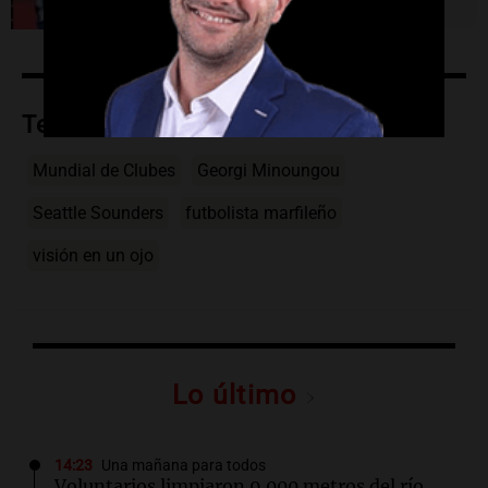
Temas
Mundial de Clubes
Georgi Minoungou
Seattle Sounders
futbolista marfileño
visión en un ojo
Lo último
14:23
Una mañana para todos
Voluntarios limpiaron 9.000 metros del río