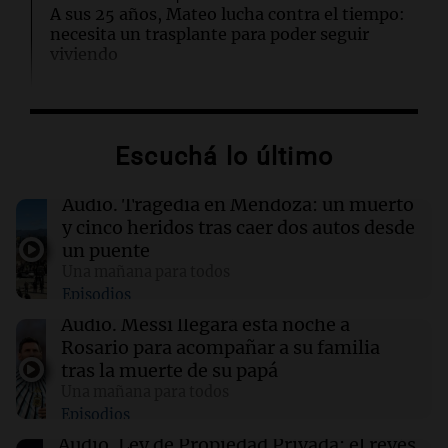
A sus 25 años, Mateo lucha contra el tiempo:
necesita un trasplante para poder seguir
viviendo
13:57
Una mañana para todos
Tragedia en Mendoza: un muerto y cinco
Escuchá lo último
heridos tras caer dos autos desde un puente
Audio.
Tragedia en Mendoza: un muerto
13:43
Sociedad
y cinco heridos tras caer dos autos desde
“Santa Fe te abraza”: el mensaje de Pullaro
un puente
tras la muerte de Jorge Messi
Una mañana para todos
Episodios
13:31
Una mañana para todos
Audio.
Messi llegará esta noche a
Messi llegará esta noche a Rosario para
Rosario para acompañar a su familia
acompañar a su familia tras la muerte de su
tras la muerte de su papá
papá
Una mañana para todos
Episodios
13:20
Sociedad
Audio.
Ley de Propiedad Privada: el revés