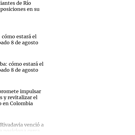
diantes de Río
 posiciones en su
Notas
 cómo estará el
tas
Notas
bado 8 de agosto
Venezuela de
 Groenlandia
Comprometidos
Madur
ba: cómo estará el
bado 8 de agosto
 promete impulsar
 y revitalizar el
ro en Colombia
El
Rivadavia venció a
ble
e posiciona cerca