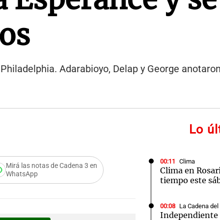
vos
e Philadelphia. Adarabioyo, Delap y George anotaro
Lo ú
00:11
Clima
Mirá las notas de Cadena 3 en
Clima en Rosari
WhatsApp
tiempo este sá
00:08
La Cadena del
Independiente 