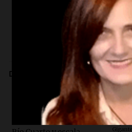
una época
El empresario y conductor falleció tras una larga
lucha contra un cáncer de parótida. Fundó una de las
agencias de modelos más reconocidas y luego volcó
su historia a la televisión.
Deportes
Fútbol
Deportes
Independiente
Central
vuelta 
Rivadavia venció de
Aldosivi
local a Estudiantes de
impuso 
Gigante
Río Cuarto y escala