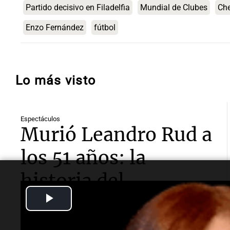
Partido decisivo en Filadelfia
Mundial de Clubes
Che
Enzo Fernández
fútbol
Lo más visto
Espectáculos
Murió Leandro Rud a
los 51 años: la
historia del
Play
representante de
Video
modelos que marcó