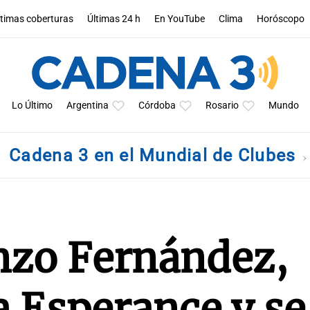
ltimas coberturas
Últimas 24 h
En YouTube
Clima
Horóscopo
Lo Último
Argentina
Córdoba
Rosario
Mundo
Cadena 3 en el Mundial de Clubes
nzo Fernández,
a Esperance y se