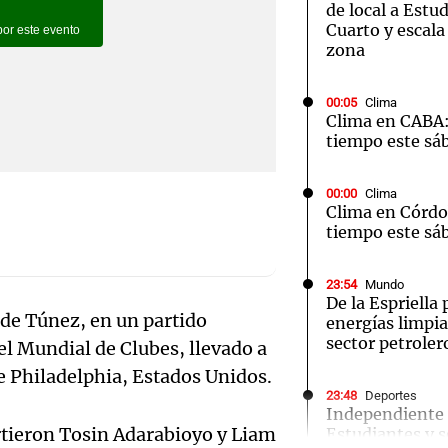
de local a Estu
Cuarto y escala
zona
00:05
Clima
Clima en CABA:
Notas
Notas
No
tiempo este sá
e en Cadena 3
El huracán de Arequito
Cadena 3 en
00:00
Clima
Clima en Córdo
tiempo este sá
23:54
Mundo
De la Espriella
 de Túnez, en un partido
energías limpias
sector petrole
el Mundial de Clubes, llevado a
de Philadelphia, Estados Unidos.
Audio.
23:48
Deportes
Independiente 
Ensam
irtieron Tosin Adarabioyo y Liam
Estudiantes y s