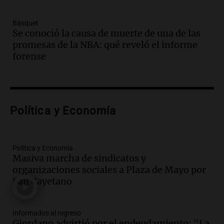
Episodios
Básquet
Audio.
Villa María presenta nuevos
Se conoció la causa de muerte de una de las
edificios y una casa del estudiante para
promesas de la NBA: qué reveló el informe
jóvenes de la región
forense
Panorama Federal
Episodios
Audio.
Preparativos finales para la gran
exposición en la sociedad rural de
Bulaya este sábado
Política y Economía
Panorama Federal
Episodios
Audio.
Denuncias por represión en el
Política y Economía
Congreso y evacuación por derrame de
Masiva marcha de sindicatos y
oxígeno en Montecastro
organizaciones sociales a Plaza de Mayo por
Panorama Federal
San Cayetano
Episodios
Audio.
Río Gallegos reporta frío extremo
Informados al regreso
y llega avión para escuelas de la décima
Giordano advirtió por el endeudamiento: "La