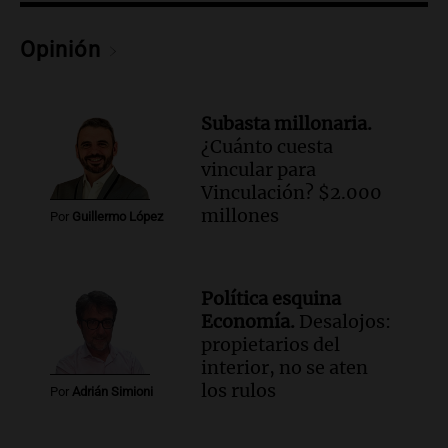
sobre la muerte del kitesurfista en
Santa Fe.
Opinión
Noticias Rosario
Episodios
Audio.
José Roccuzzo, cortes de carne y
Subasta millonaria.
compras de Antonella: bromas en
¿Cuánto cuesta
Rosario.
vincular para
Ahora país
Vinculación? $2.000
Episodios
millones
Por
Guillermo López
Audio.
José Roccuzzo, cortes de carne y
compras de Antonella: bromas en
Rosario.
Política esquina
Viva la Radio Rosario
Economía.
Desalojos:
Episodios
propietarios del
Audio.
Luciano Cáceres llega a Córdoba a
interior, no se aten
presentar “Paraíso”, una obra que
los rulos
Por
Adrián Simioni
cuestiona certezas masculinas
Amamos Argentina
Episodios