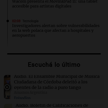
Wacom presenta el MovinkPad 11: una tablet
accesible para artistas digitales
02:03
Tecnología
Investigadores alertan sobre vulnerabilidades
en la web polaca que afectan a hospitales y
aeropuertos
01:49
Mundo
Trump vuelve a intentar limitar la ciudadanía
por nacimiento con nuevas órdenes ejecutivas
Escuchá lo último
01:31
Ciencia
Audio.
El Ensamble Municipal de Música
Descubren vida inesperada en el cuerpo de
Ciudadana de Córdoba deleitó a los
Ötzi, el hombre de hielo de 5.300 años
oyentes de la radio a puro tango
Amamos Argentina
Episodios
00:55
Mundo
China se prepara para el tifón Dolphin; cierran
Audio.
Boletín de Calificaciones de