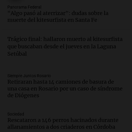
Audio.
Villa María presenta nuevos
Panorama Federal
edificios y proyecta una casa del
"Algo pasó al aterrizar": dudas sobre la
estudiante con 48 municipios
muerte del kitesurfista en Santa Fe
involucrados
Panorama Federal
Episodios
Trágico final: hallaron muerto al kitesurfista
Audio.
1° gol de Rosario Central a
que buscaban desde el jueves en la Laguna
Aldosivi (Zalazar en contra) - relato
Setúbal
Gato Greco
Deportes Rosario
Episodios
Audio.
Recomendaciones de vino
Siempre Juntos Rosario
Retiraran hasta 14 camiones de basura de
bonarda para disfrutar el fin de semana
una casa en Rosario por un caso de síndrome
en Mendoza
de Diógenes
Panorama Federal
Episodios
Audio.
Mañana inicia la gran exposición
Sociedad
en la Sociedad Rural de Bulaya con
Rescataron a 146 perros hacinados durante
actividades para toda la familia
allanamientos a dos criaderos en Córdoba
Panorama Federal