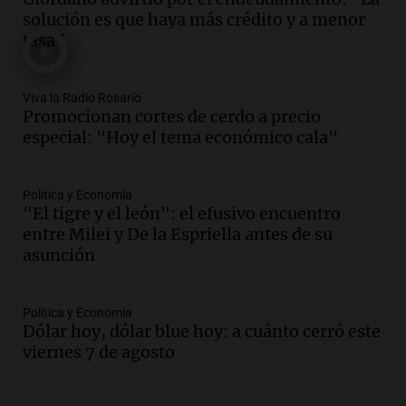
brigada aérea
solución es que haya más crédito y a menor
Panorama Federal
tasa"
Episodios
Audio.
La justicia reconoce al COVID
como enfermedad laboral tras la muerte
Viva la Radio Rosario
Promocionan cortes de cerdo a precio
de un docente
especial: "Hoy el tema económico cala"
Panorama Federal
Episodios
Audio.
Aumento de tarifas de luz en San
Política y Economía
Luis a partir de agosto por nueva
"El tigre y el león": el efusivo encuentro
regulación de la energía
entre Milei y De la Espriella antes de su
Panorama Federal
asunción
Episodios
Audio.
Gabriela Irrazábal: “Un 35,5% de
la población del país fue a templos a
Política y Economía
Dólar hoy, dólar blue hoy: a cuánto cerró este
buscar ayuda el último año”
viernes 7 de agosto
La Argentina, hoy
Episodios
Audio.
"Algo pasó al aterrizar": dudas