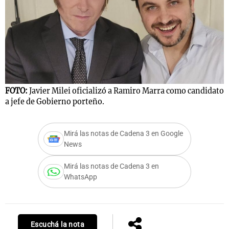
Notas
s
Notas
La Sole en
ial
Mundial 2026
Cadena 3
FOTO:
Javier Milei oficializó a Ramiro Marra como candidato
a jefe de Gobierno porteño.
Mirá las notas de Cadena 3 en Google
News
Mirá las notas de Cadena 3 en
WhatsApp
Escuchá la nota