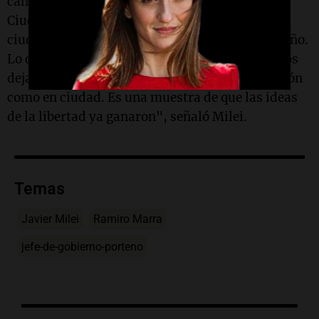
campaña de 2021, ahora decidimos volver a la
Ciudad desde acá. Lo que pasó en el sur de la
ciudad es un ejemplo de lo que va a pasar este año.
Lo dicen los números y lo dice la gente, podemos
dejar terceros al Frente de Todos, tanto en nación
como en ciudad. Es una muestra de que las ideas
de la libertad ya ganaron", señaló Milei.
Temas
Javier Milei
Ramiro Marra
jefe-de-gobierno-porteno