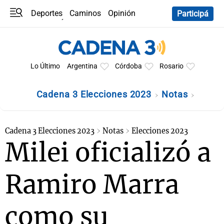
Deportes
Caminos
Opinión
Participá
Programas
Últimas coberturas
Últimas 24 h
En YouTube
Clima
Horóscopo
Lo Último
Argentina
Córdoba
Rosario
Cadena 3 Elecciones 2023
Notas
Cadena 3 Elecciones 2023
Notas
Elecciones 2023
Milei oficializó a
Ramiro Marra
como su