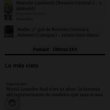
escuelas y actividades turísticas en varias
Marcelo Lamberti (Rosario Central 2 - 1
provincias
Aldosivi)
Deportes Rosario
Episodios
00:32
Clima
Clima en Salta: cómo estará el tiempo este
Audio.
2° gol de Rosario Central a
sábado 8 de agosto
Aldosivi (Campaz) - relato Gato Greco
Deportes Rosario
Episodios
Podcast
Últimas 24 h
Audio.
Nuevo desarrollo urbano y casa
del estudiante impulsan el crecimiento
Lo más visto
en Villa María
Panorama Federal
Episodios
Espectáculos
Audio.
La gran exposición de la rural de
Murió Leandro Rud a los 51 años: la historia
la Bulaya abrirá sus puertas mañana con
del representante de modelos que marcó una
diversas actividades y sorpresas
época
Panorama Federal
Episodios