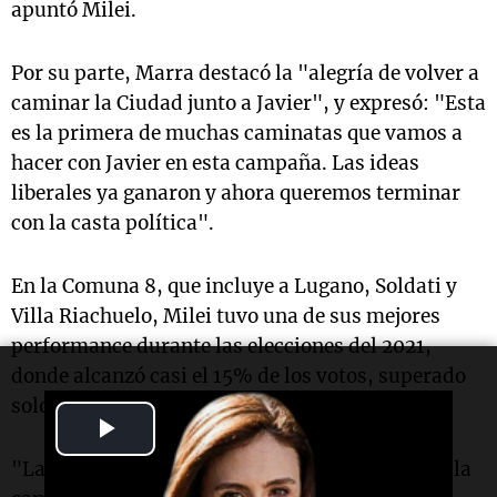
apuntó Milei.
Por su parte, Marra destacó la "alegría de volver a
caminar la Ciudad junto a Javier", y expresó: "Esta
es la primera de muchas caminatas que vamos a
hacer con Javier en esta campaña. Las ideas
liberales ya ganaron y ahora queremos terminar
con la casta política".
En la Comuna 8, que incluye a Lugano, Soldati y
Villa Riachuelo, Milei tuvo una de sus mejores
performance durante las elecciones del 2021,
donde alcanzó casi el 15% de los votos, superado
solo por la Comuna 9.
Play
"La Comuna 8 fue la que más nos acompañó en la
Video