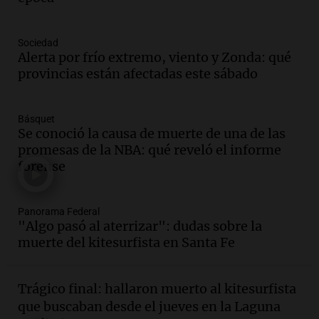
Una mañana para todos
Episodios
Audio.
Voluntarios limpiaron 9.000
Sociedad
metros del río Suquía y retiraron hasta
Alerta por frío extremo, viento y Zonda: qué
800 kilos de basura por jornada
provincias están afectadas este sábado
Una mañana para todos
Episodios
Básquet
Audio.
La historia de la servilleta que
Se conoció la causa de muerte de una de las
firmó Jorge Messi para el primer
promesas de la NBA: qué reveló el informe
contrato de Leo con Barcelona
forense
Una mañana para todos
Episodios
Panorama Federal
Audio.
Joan Gaspart: "Sin Jorge, no sé si
"Algo pasó al aterrizar": dudas sobre la
Messi hubiera llegado adonde llegó"
muerte del kitesurfista en Santa Fe
Una mañana para todos
Episodios
Trágico final: hallaron muerto al kitesurfista
Audio.
El orgullo y el sueño argentino de
que buscaban desde el jueves en la Laguna
Jorge Messi en una entrevista con Rony