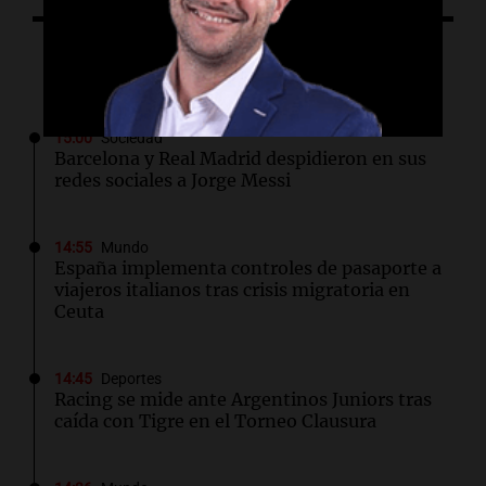
Lo último
15:00
Sociedad
Barcelona y Real Madrid despidieron en sus
redes sociales a Jorge Messi
14:55
Mundo
España implementa controles de pasaporte a
viajeros italianos tras crisis migratoria en
Ceuta
14:45
Deportes
Racing se mide ante Argentinos Juniors tras
caída con Tigre en el Torneo Clausura