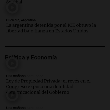
Setúbal
Vargas en 2007
Una mañana para todos
Episodios
Buen día, Argentina
Audio.
El abuelo de Agostina Vega, tras
La argentina detenida por el ICE obtuvo la
las nuevas detenciones: "En esa casa
libertad bajo fianza en Estados Unidos
todos tenían algo que ver"
Una mañana para todos
Episodios
Audio.
Una nutricionista derribó el mito
del desayuno ideal: qué alimentos
Política y Economía
conviene priorizar
Una mañana para todos
Episodios
Una mañana para todos
Ley de Propiedad Privada: el revés en el
Audio.
Murió Jorge Messi
Congreso expuso una debilidad
Una mañana para todos
comunicacional del Gobierno
Episodios
Una mañana para todos