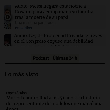
Casabindo se prepara para una celebración
Audio.
Messi llegará esta noche a
única: 30.000 turistas y el tradicional Toreo de
Rosario para acompañar a su familia
la Vincha
tras la muerte de su papá
Una mañana para todos
Episodios
14:17
Deportes
San Lorenzo y Huracán se enfrentan en un
Audio.
Ley de Propiedad Privada: el revés
nuevo clásico del fútbol argentino este
en el Congreso expuso una debilidad
domingo
comunicacional del Gobierno
Una mañana para todos
Episodios
Podcast
Últimas 24 h
Audio.
Casabindo se prepara para una
celebración única: 30.000 turistas y el
Lo más visto
tradicional Toreo de la Vincha
Una mañana para todos
Episodios
Espectáculos
Audio.
Borges, abogada de Pourrain:
Murió Leandro Rud a los 51 años: la historia
"Tres hombres se lo llevaron para
del representante de modelos que marcó una
hacerle preguntas y nunca regresó"
época