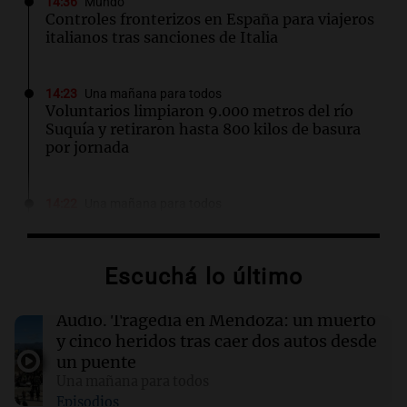
14:36
Mundo
Controles fronterizos en España para viajeros
italianos tras sanciones de Italia
14:23
Una mañana para todos
Voluntarios limpiaron 9.000 metros del río
Suquía y retiraron hasta 800 kilos de basura
por jornada
14:22
Una mañana para todos
Matías Pourrain sigue detenido: "Tres
hombres se lo llevaron para hacerle preguntas
y nunca regresó"
Escuchá lo último
14:21
Deportes Rosario
Audio.
Tragedia en Mendoza: un muerto
El recuerdo de Ignacio Boero al padre de
y cinco heridos tras caer dos autos desde
Lionel Messi: “Hasta siempre, Jorge”
un puente
Una mañana para todos
Episodios
14:17
Una mañana para todos