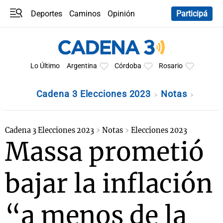
Deportes
Caminos
Opinión
Participá
Programas
Últimas coberturas
Últimas 24 h
En YouTube
Clima
Horóscopo
Lo Último
Argentina
Córdoba
Rosario
Cadena 3 Elecciones 2023
Notas
Cadena 3 Elecciones 2023
Notas
Elecciones 2023
Massa prometió
bajar la inflación
“a menos de la