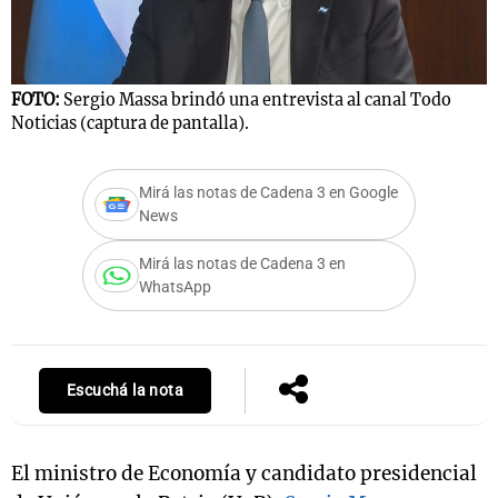
Notas
FOTO:
Sergio Massa brindó una entrevista al canal Todo
s
Notas
Noticias (captura de pantalla).
La Sole en
ial
Mundial 2026
Cadena 3
Mirá las notas de Cadena 3 en Google
News
Mirá las notas de Cadena 3 en
WhatsApp
Escuchá la nota
El ministro de Economía y candidato presidencial