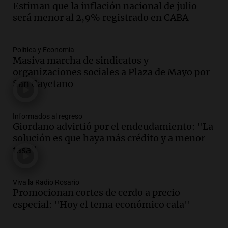
Audio.
Mateo, a los 25 años, lucha
Estiman que la inflación nacional de julio
contra el tiempo: necesita un trasplante
será menor al 2,9% registrado en CABA
para poder seguir viviend
Una mañana para todos
Episodios
Política y Economía
Masiva marcha de sindicatos y
Audio.
Estiman que la inflación nacional
organizaciones sociales a Plaza de Mayo por
de julio será menor al 2,9% registrado
San Cayetano
en CABA
Una mañana para todos
Episodios
Informados al regreso
Audio.
Altas Cumbres: rescataron a una
Giordano advirtió por el endeudamiento: "La
cabra que llevaba ocho días atrapada en
solución es que haya más crédito y a menor
un precipicio
tasa"
Una mañana para todos
Episodios
Audio.
Chile planteó mejorar la
Viva la Radio Rosario
Promocionan cortes de cerdo a precio
conectividad fronteriza, aérea y digital
especial: "Hoy el tema económico cala"
con Jujuy
Panorama Federal