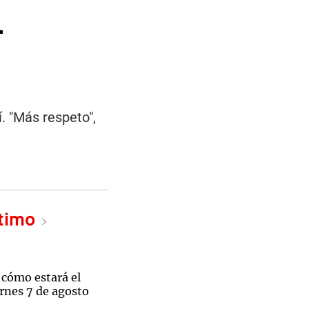
l
. "Más respeto",
ltimo
 cómo estará el
rnes 7 de agosto