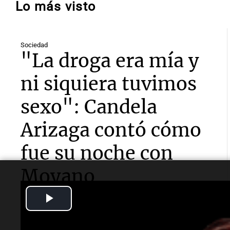
Lo más visto
Sociedad
"La droga era mía y
ni siquiera tuvimos
sexo": Candela
Arizaga contó cómo
fue su noche con
Moyano
Play
La influencer declaró ante la Fiscalía por el episodio
ocurrido esta semana y aseguró que el hijo del
Video
dirigente no la agredió.