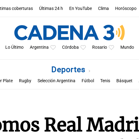
ltimas coberturas
Últimas 24 h
En YouTube
Clima
Horóscopo
Lo Último
Argentina
Córdoba
Rosario
Mundo
Deportes
r Plate
Rugby
Selección Argentina
Fútbol
Tenis
Básquet
a
Rueda la pelota
Racing de Córdoba
Superclásico cordobés
M
omos Real Madri