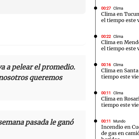
00:27
Clima
Clima en Tucu
el tiempo este 
00:22
Clima
Notas
Notas
No
Clima en Mend
el tiempo este 
e en Cadena 3
El huracán de Arequito
Cadena 3 en
00:16
Clima
a a pelear el promedio.
Clima en Santa 
y nosotros queremos
tiempo este vie
00:11
Clima
Clima en Rosari
tiempo este vie
a semana pasada le ganó
00:11
Mundo
Incendio en Cu
de gas en camió