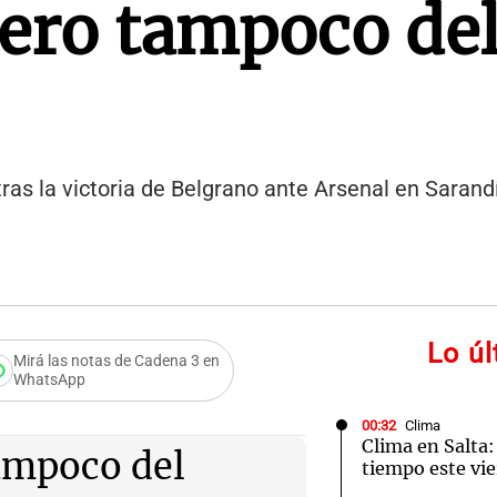
pero tampoco de
ras la victoria de Belgrano ante Arsenal en Sarandí
Lo ú
Mirá las notas de Cadena 3 en
WhatsApp
mos Real Madrid
00:32
Clima
Clima en Salta:
tampoco del
tiempo este vie