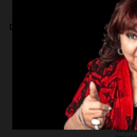
Deportes
Fútbol
Fútbol
Unión venció a Lanús
Nicolás
cordob
y se metió en la pelea
Recolet
por el Torneo
“Enfren
sea don
Clausura 2026
ser lin
Con goles de Lucas Menossi y
Joaquín Mosqueira, "El Tatengue"
se llevó una victoria clave en
River Plate
Santa Fe.
Facundo
estaría