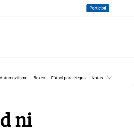
Participá
Automovilismo
Boxeo
Fútbol para ciegos
Notas
essimanía
Los Pumas en Córdoba
d ni