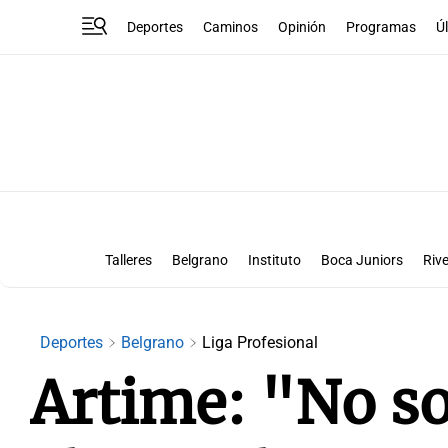
Deportes
Caminos
Opinión
Programas
Ú
Talleres
Belgrano
Instituto
Boca Juniors
Rive
Liga Superclásico
Te vi en la canch
Deportes
Belgrano
Liga Profesional
Artime: "No s