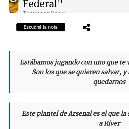
Federal"
Tiempo de Juego
Episodios
Escuchá la nota
Notas
Notas
Editorial
Mundial 2026
La Sol
Estábamos jugando con uno que te v
Son los que se quieren salvar, 
quedarnos
Este plantel de Arsenal es el que l
a River