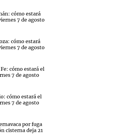
mán: cómo estará
viernes 7 de agosto
Notas
tas
Notas
oza: cómo estará
viernes 7 de agosto
Venezuela de
 Groenlandia
Comprometidos
Madur
Fe: cómo estará el
rnes 7 de agosto
o: cómo estará el
rnes 7 de agosto
ernavaca por fuga
n cisterna deja 21