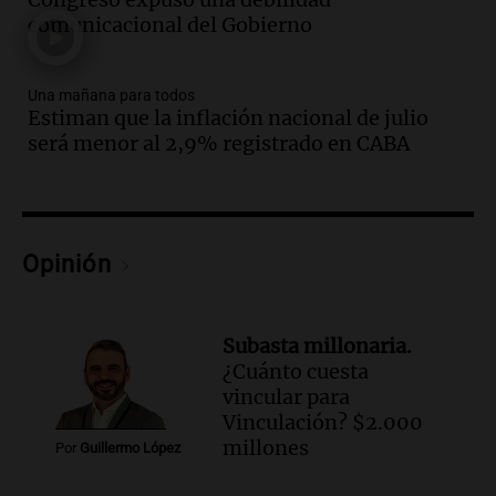
que la justicia social viene siendo
comunicacional del Gobierno
“despreciada y burlada”
Santa Misa
Una mañana para todos
Episodios
Estiman que la inflación nacional de julio
Audio.
La Bulaya se prepara para el cierre
será menor al 2,9% registrado en CABA
de su gran muestra anual con la
participación de miles de visitantes
Panorama Federal
Episodios
Audio.
El Senado de Santa Fe aprueba
Opinión
Ley de Emergencia Hídrica ante el
fenómeno del Niño
Panorama Federal
Subasta millonaria.
Episodios
¿Cuánto cuesta
Audio.
Una mujer de 40 años muere en
vincular para
un accidente en la Ruta 321 cerca de
Vinculación? $2.000
García Fernández
millones
Por
Guillermo López
Panorama Federal
Episodios