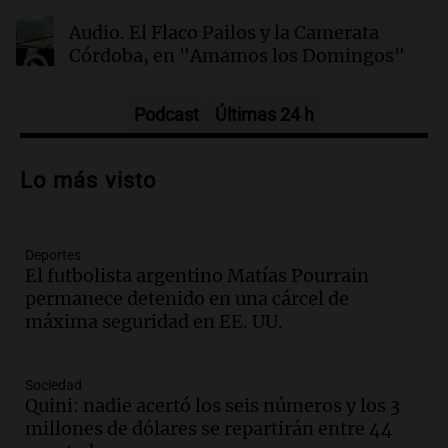
Audio.
El Flaco Pailos y la Camerata
Córdoba, en "Amamos los Domingos"
Amamos los Domingos
Episodios
Podcast
Últimas 24 h
Audio.
Patricia Palmer y Mario Pasik
hablaron de su obra en Cadena 3
Lo más visto
Amamos los Domingos
Episodios
Deportes
Audio.
Córdoba espera a León XIV con el
El futbolista argentino Matías Pourrain
recuerdo del paso de Juan Pablo II: "Te
permanece detenido en una cárcel de
traspasaba con la mirada"
máxima seguridad en EE. UU.
Amamos los Domingos
Episodios
Audio.
El observatorio de Bosque Alegre,
Sociedad
un imperdible cordobés para los
Quini: nadie acertó los seis números y los 3
amantes de la astronomía
millones de dólares se repartirán entre 44