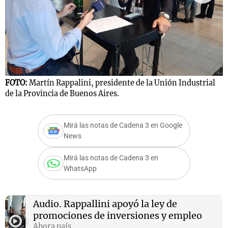
F
Notas
d
s
Notas
La Sole en
ial
Mundial 2026
Cadena 3
FOTO:
Martín Rappalini, presidente de la Unión Industrial
de la Provincia de Buenos Aires.
Mirá las notas de Cadena 3 en Google
News
Mirá las notas de Cadena 3 en
WhatsApp
Audio.
Rappallini apoyó la ley de
promociones de inversiones y empleo
Ahora país