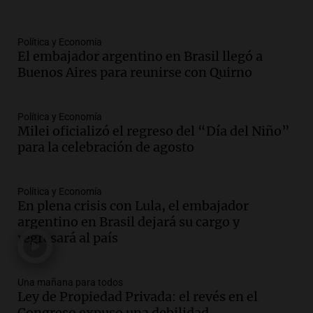
con nueva tecnología médica
Panorama Federal
Episodios
Política y Economía
El embajador argentino en Brasil llegó a
Audio.
Suspenden descuento en SUBE y
Buenos Aires para reunirse con Quirno
aumentan tarifas del SUBTE en Buenos
Aires desde agosto
Panorama Federal
Política y Economía
Episodios
Milei oficializó el regreso del “Día del Niño”
Audio.
Kicillof critica la desregulación
para la celebración de agosto
financiera y el aumento de la morosidad
en Buenos Aires
Panorama Federal
Política y Economía
En plena crisis con Lula, el embajador
Episodios
argentino en Brasil dejará su cargo y
Audio.
La UNT evalúa apelación ante la
regresará al país
Corte Suprema tras fallo que aparta a
Pagani como rector
Panorama Federal
Una mañana para todos
Episodios
Ley de Propiedad Privada: el revés en el
Audio.
El cardenal Ángel Rossi advirtió
Congreso expuso una debilidad