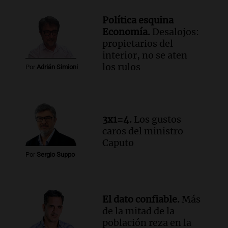
Audio.
El Tesoro Nacional captura 12
Política esquina
billones de pesos y genera excedente de
Economía.
Desalojos:
liquidez de 4 billones
propietarios del
Panorama Federal
interior, no se aten
Episodios
los rulos
Por
Adrián Simioni
Audio.
La lección del Titanic y la
humildad en tiempos de tormenta
según San Ignacio de Loyola
Panorama Federal
3x1=4.
Los gustos
Episodios
caros del ministro
Audio.
Tormentas y filtraciones: "El
Caputo
agua entra por donde menos
Por
Sergio Suppo
imaginamos"
Una Mañana para todos Rosario
Episodios
El dato confiable.
Más
de la mitad de la
población reza en la