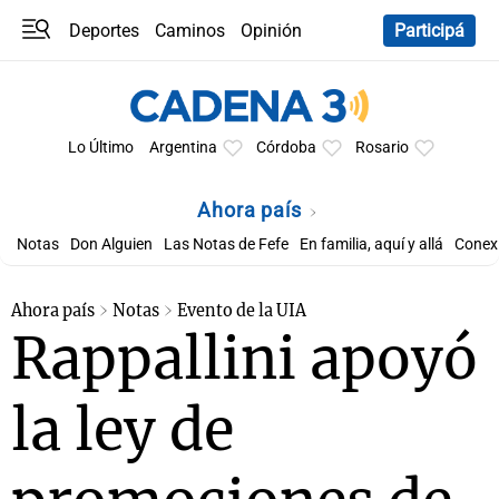
Deportes
Caminos
Opinión
Participá
Programas
Últimas coberturas
Últimas 24 h
En YouTube
Clima
Horóscopo
Lo Último
Argentina
Córdoba
Rosario
Ahora país
Notas
Don Alguien
Las Notas de Fefe
En familia, aquí y allá
Conexi
Ahora país
Notas
Evento de la UIA
Rappallini apoyó
la ley de