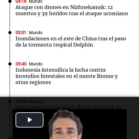
04:18
Mundo
Ataque con drones en Nizhnekamsk: 12
muertos y 39 heridos tras el ataque ucraniano
03:51
Mundo
Inundaciones en el este de China tras el paso
de la tormenta tropical Dolphin
03:40
Mundo
Indonesia intensifica la lucha contra
incendios forestales en el monte Bromo y
otras regiones
03:14
Mundo
Las nuevas regulaciones chinas sobre IA de
compañía generan descontento entre los
Play
usuarios
Video