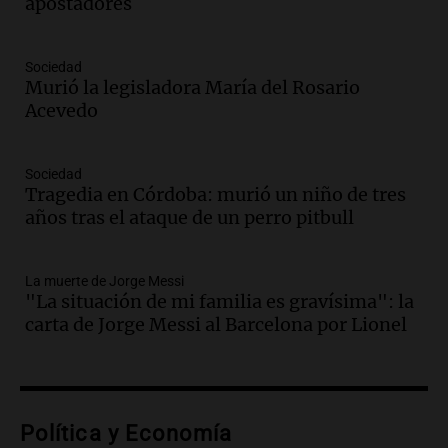
Amamos los Domingos
apostadores
Episodios
Audio.
“No entendíamos qué cantaban”:
Sociedad
la historia del club de Irlanda
Murió la legisladora María del Rosario
revolucionado por hinchas argentinos
Acevedo
Amamos los Domingos
Episodios
Audio.
Crisis diplomática: el embajador
Sociedad
Tragedia en Córdoba: murió un niño de tres
argentino regresa al país tras conflicto
años tras el ataque de un perro pitbull
con Brasil
Panorama Federal
Episodios
La muerte de Jorge Messi
Audio.
Bomberos asisten a senderista
"La situación de mi familia es gravísima": la
con fractura de tobillo en refugio Doña
carta de Jorge Messi al Barcelona por Lionel
Rosa
Panorama Federal
Episodios
Audio.
Amaycha del Valle avanza en
Política y Economía
investigación internacional sobre asma