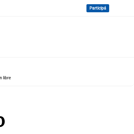
Participá
 libre
o