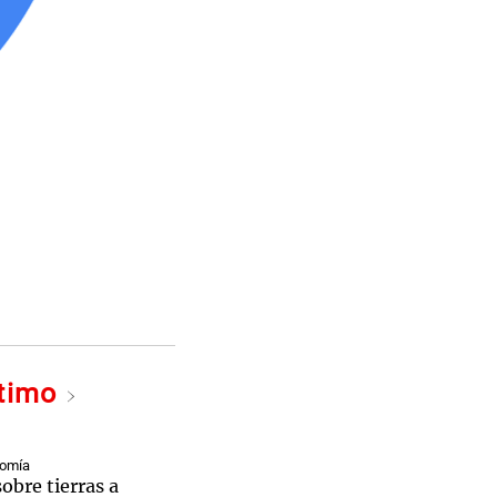
ltimo
nomía
sobre tierras a