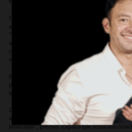
estoy bien informada, pero ya es punible".
La madre de
Bruno
también habló del temor con 
asesinato de su hijo, al no conocer la identidad n
"Hasta el día de hoy, no sé cómo se llama ni cóm
agregó: "Yo lo podía ver en cualquier momento,
calle y no conocerlo. De 15 a 17 años, los adole
enfrente mío y no saber quién es. Ese era un g
En ese sentido, reconoció que la detención le da
por el plazo de la preventiva. "Las leyes estaba
identidad por ahora", señaló.
Durante la entrevista con
Cadena 3
,
Daniela
tam
un hijo biológico, como se mencionó en alguna
tenía hijo", precisó. Explicó que tenía una rel