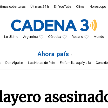
ltimas coberturas
Últimas 24 h
En YouTube
Clima
Horóscopo
Lo Último
Argentina
Córdoba
Rosario
Mundo
Ahora país
s
Don Alguien
Las Notas de Fefe
En familia, aquí y allá
Conexión
layero asesinad