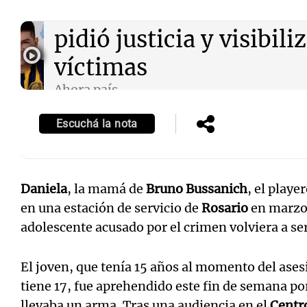
Audio.
La mamá de Bru
pidió justicia y visibili
víctimas
Ahora país
Episodios
Escuchá la nota
Daniela
, la mamá de
Bruno Bussanich
, el play
en una estación de servicio de
Rosario
en marzo 
adolescente acusado por el crimen volviera a se
El joven, que tenía 15 años al momento del ase
tiene 17, fue aprehendido este fin de semana po
llevaba un arma. Tras una audiencia en el
Centro