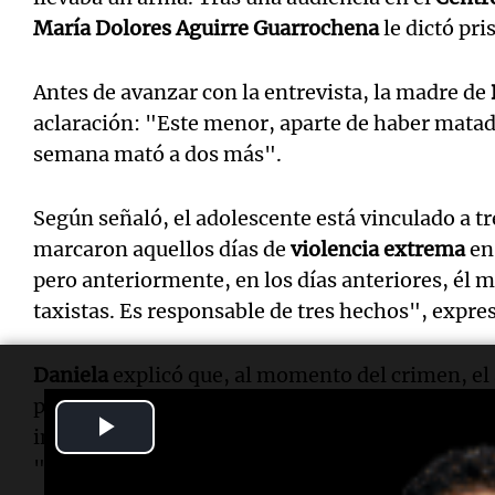
María Dolores Aguirre Guarrochena
le dictó pri
Antes de avanzar con la entrevista, la madre de
aclaración: "Este menor, aparte de haber matad
semana mató a dos más".
Según señaló, el adolescente está vinculado a t
marcaron aquellos días de
violencia extrema
e
pero anteriormente, en los días anteriores, él 
taxistas. Es responsable de tres hechos", expre
Daniela
explicó que, al momento del crimen, el
por su edad. "Era un menor no imputable, tení
Play
indicó. Sin embargo, remarcó que ahora la situac
"Después de los 16 es punible. Tiene 17. No sé 
Video