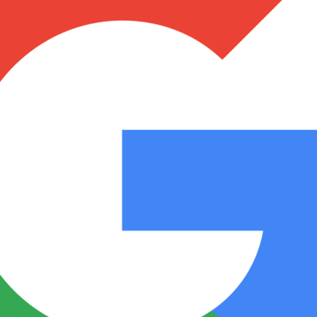
Notas
Notas
No
e en Cadena 3
El huracán de Arequito
Cadena 3 en