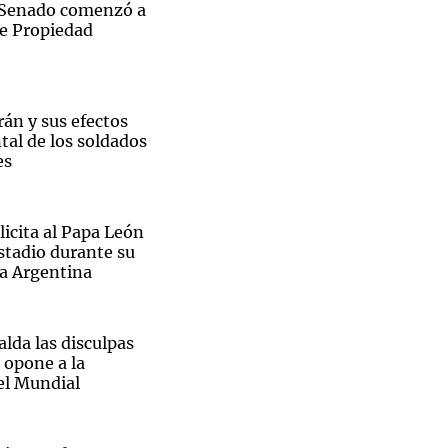
l Senado comenzó a
de Propiedad
rán y sus efectos
tal de los soldados
es
icita al Papa León
estadio durante su
a a Argentina
lda las disculpas
 opone a la
el Mundial