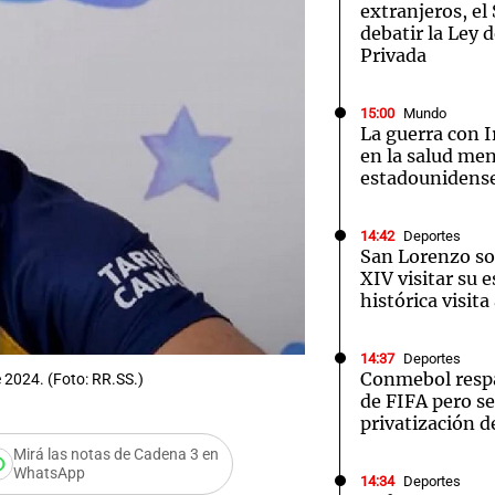
extranjeros, e
debatir la Ley 
Privada
15:00
Mundo
La guerra con I
en la salud men
estadounidens
14:42
Deportes
San Lorenzo sol
XIV visitar su 
histórica visit
14:37
Deportes
Conmebol respa
 2024. (Foto: RR.SS.)
de FIFA pero se
privatización d
Mirá las notas de Cadena 3 en
WhatsApp
14:34
Deportes