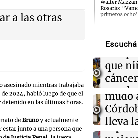
Walter Mazzant
no Bussanich
Rosario: "Vamos
primeros ocho
zar a las otras
Audio.
14:34
Mundo
Las acciones d
Lanza
a pesar de la p
Escuchá 
masivas por par
campa
Audio.
que ni
14:28
Política y Eco
una be
El 80% de los e
cáncer
una mejora eco
secund
modera sus exp
ero asesinado mientras trabajaba
Audio.
regalo
de 2024, habló luego de que el
mudó 
de los
14:26
La Argentina P
día del
r detenido en las últimas horas.
Ganó una beca 
Córdob
se mudó a Córdo
ejecut
La Argentin
bandera de la u
lleva l
sinato de
Bruno
y actualmente
Episodios
espera
r estar junto a una persona que
Audio.
bander
14:23
Mundo
 de Justicia Penal
, la jueza