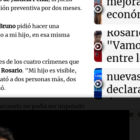
mejor
Brasil y BID se
Mazza
univer
1.000 millones 
sión preventiva por dos meses.
econó
crimen organi
Cadena
La Argentin
Audio.
pero 
Bruno
pidió hacer una
Episodios
Rosari
o a mi hijo, en esa misma
el juic
sus
"Vamos
Oscar
expect
entre 
Gonzá
res de los cuatro crímenes que
Ahora país
prime
Episodios
n
Rosario
. "Mi hijo es visible,
Audio.
nueva
mató a dos personas más, dos
ocho"
viento
declar
só.
Deportes Ro
compli
de tes
Episodios
Audio.
 acusado no podía ser imputado
combat
sobre 
a 15 años en ese momento",
Podcast
claves 
ión judicial es distinta:
incend
accide
en la 
qué pasará porque todavía no
forest
Panorama F