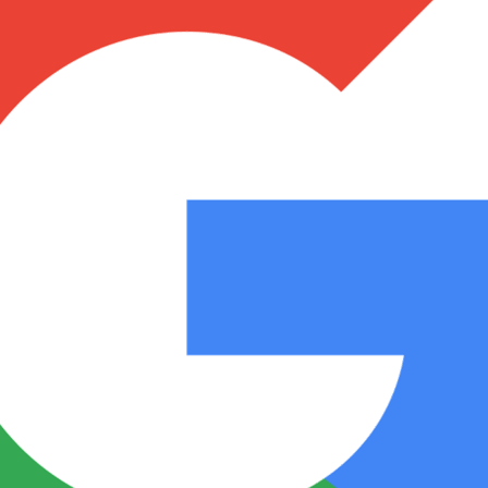
Notas
Notas
No
e en Cadena 3
El huracán de Arequito
Cadena 3 en