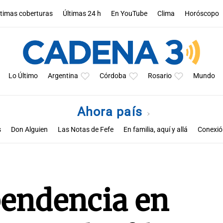
ltimas coberturas
Últimas 24 h
En YouTube
Clima
Horóscopo
Lo Último
Argentina
Córdoba
Rosario
Mundo
Ahora país
s
Don Alguien
Las Notas de Fefe
En familia, aquí y allá
Conexión
pendencia en