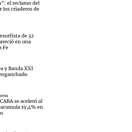
": el reclamo del
 los criaderos de
esurfista de 32
areció en una
a Fe
a y Banda XXI
 enganchado
nomía
 CABA se aceleró al
y acumula 19,4% en
ño