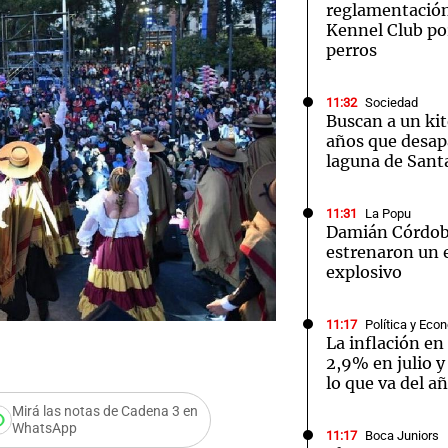
reglamentación
Kennel Club por
perros
11:32
Sociedad
Buscan a un kit
años que desap
laguna de Sant
11:31
La Popu
Damián Córdob
estrenaron un
explosivo
11:17
Política y Eco
La inflación en
2,9% en julio 
lo que va del a
Mirá las notas de Cadena 3 en
WhatsApp
11:17
Boca Juniors