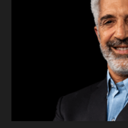
¿Qué se celebra en Tucumán?
Se celebra el
Declaración de la Independencia Argentina
¿Quiénes participan en las actividades?
Par
provinciales y representantes de distintos 
¿Cuándo se llevarán a cabo las actividades?
llevarán a cabo el jueves 9 de julio.
¿Dónde se realizarán las actividades?
Las a
desarrollarán en distintos puntos de la capi
incluyendo el Palacio de Gobierno y la Pla
¿Cómo se cerrará la jornada?
La jornada se
desfile cívico-militar en el Parque 9 de Juli