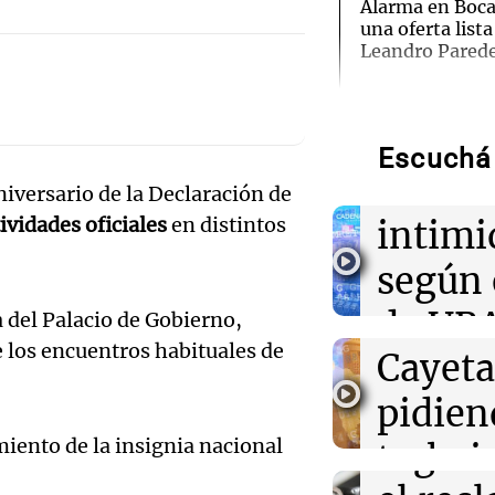
Alarma en Boca:
una oferta list
Audio.
Leandro Pared
50% de
11:15
Siempre Junto
La marcha de g
poblac
organizaciones 
Escuchá 
Cayetano avanz
en la
aniversario de la Declaración de
Monumento
Audio.
tividades oficiales
en distintos
intimi
11:14
Siempre Junto
de fiel
según 
El reclamo del 
tras las crítica
celebr
de UBA
 del Palacio de Gobierno,
"Somos seres 
trabajamos"
e los encuentros habituales de
Audio.
Cayet
prácti
que ha
11:04
Deportes
pidien
religi
River implemen
evitar que Sala
reglam
miento de la insignia nacional
trabaj
Noticias
enfrenten al cl
Episodios
cesiones