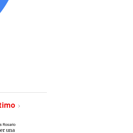
ltimo
s Rosario
er una