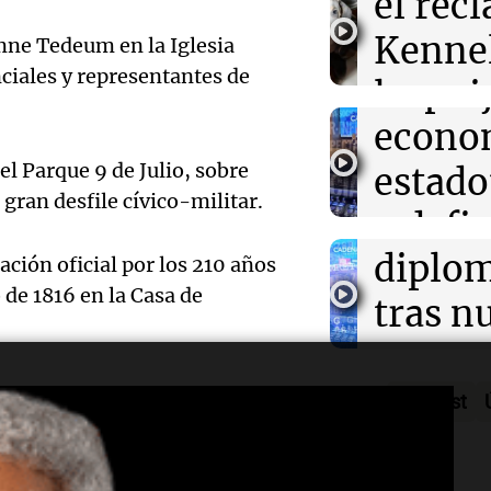
Audio.
el rec
en Có
acusa 
Kennel
Panorama F
mne Tedeum en la Iglesia
11:01
Terremoto en 
Episodios
La misteriosa h
nciales y representantes de
Audio.
de per
los cr
señora de uñas
estremece a Ve
y Perú
econo
perros
reanu
el Parque 9 de Julio, sobre
estad
Noticias Ro
Episodios
 gran desfile cívico-militar.
relaci
y defi
Audio.
diplom
arance
ción oficial por los 210 años
o de 1816 en la Casa de
critica
tras n
Panorama F
Episodios
repres
meses
Audio.
marcha
ruptur
Podcast
Trump 
notici
asilo p
Méxic
Audio.
nacion
Panorama F