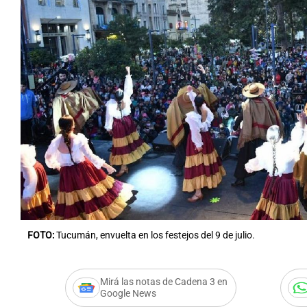
FOTO:
Tucumán, envuelta en los festejos del 9 de julio.
Mirá las notas de Cadena 3 en
Google News