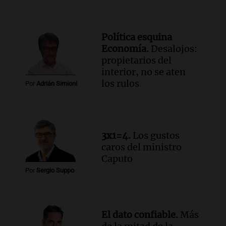
Episodios
Audio.
Vandalismo en San Miguel de
Tucumán: destruyeron 433 luminarias
Política esquina
públicas en 14 meses
Economía.
Desalojos:
Panorama Federal
propietarios del
Episodios
interior, no se aten
Audio.
Una mujer murió cuando
los rulos
Por
Adrián Simioni
esperaba cobrar su jubilación en un
banco de San Luis
Panorama Federal
Episodios
3x1=4.
Los gustos
caros del ministro
Caputo
Por
Sergio Suppo
El dato confiable.
Más