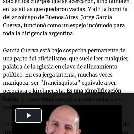
solo en los cuerpos que se acercaron, sino también
en las sillas que quedaron vacías. Y allí la homilía
del arzobispo de Buenos Aires, Jorge García
Cuerva, funcionó como un espejo incómodo para
toda la dirigencia argentina.
García Cuerva está bajo sospecha permanente de
una parte del oficialismo, que suele leer cualquier
palabra de la Iglesia en clave de alineamiento
político. En esa jerga interna, muchas veces
maniquea, ser “francisquista” equivale a ser
peronista o kirchnerista.
Es una simplificación
burda.
Y, como toda simplificación burda, sirve
más para descalificar que para entender.
Play
Lo cierto es que el arzobispo no hizo una bajada de
Video
línea kirchnerista. Hizo, en todo caso, un llamado