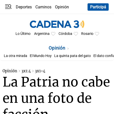
Deportes
Caminos
Opinión
Participá
Programas
Últimas coberturas
Últimas 24 h
En YouTube
Clima
Horóscopo
Lo Último
Argentina
Córdoba
Rosario
Opinión
La otra mirada
El Mundo Hoy
La quinta pata del gato
El dato confi
Opinión
3x1:4
3x1=4
La Patria no cabe
en una foto de