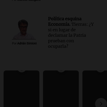
Política esquina
Economía.
Tierras: ¿Y
si en lugar de
declamar la Patria
prueban con
Por
Adrián Simioni
ocuparla?