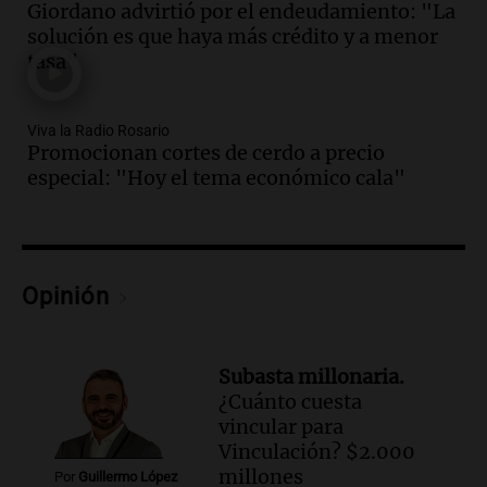
Audio.
Altas Cumbres: rescataron a una
Giordano advirtió por el endeudamiento: "La
cabra que llevaba ocho días atrapada en
solución es que haya más crédito y a menor
un precipicio
tasa"
Una mañana para todos
Episodios
Audio.
Chile planteó mejorar la
Viva la Radio Rosario
Promocionan cortes de cerdo a precio
conectividad fronteriza, aérea y digital
especial: "Hoy el tema económico cala"
con Jujuy
Panorama Federal
Episodios
Audio.
Del fitness a la longevidad: por
qué crece el consumo de alimentos con
Opinión
proteínas
Una mañana para todos
Episodios
Subasta millonaria.
Audio.
Investigan un asalto millonario a
¿Cuánto cuesta
la cooperativa Talamochita en Villa
vincular para
María
Vinculación? $2.000
Panorama Federal
millones
Por
Guillermo López