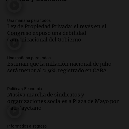
conviene priorizar
Una mañana para todos
Episodios
Una mañana para todos
Ley de Propiedad Privada: el revés en el
Audio.
Murió Jorge Messi
Congreso expuso una debilidad
Una mañana para todos
comunicacional del Gobierno
Episodios
Una mañana para todos
Audio.
Mateo, a los 25 años, lucha
Estiman que la inflación nacional de julio
contra el tiempo: necesita un trasplante
será menor al 2,9% registrado en CABA
para poder seguir viviend
Una mañana para todos
Episodios
Política y Economía
Masiva marcha de sindicatos y
Audio.
Estiman que la inflación nacional
organizaciones sociales a Plaza de Mayo por
de julio será menor al 2,9% registrado
San Cayetano
en CABA
Una mañana para todos
Episodios
Informados al regreso