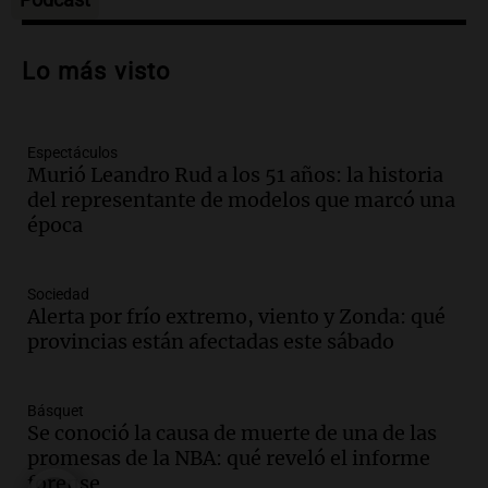
Audio.
Casabindo se prepara para una
celebración única: 30.000 turistas y el
Lo más visto
tradicional Toreo de la Vincha
Una mañana para todos
Episodios
Espectáculos
Audio.
Borges, abogada de Pourrain:
Murió Leandro Rud a los 51 años: la historia
"Tres hombres se lo llevaron para
del representante de modelos que marcó una
hacerle preguntas y nunca regresó"
época
Una mañana para todos
Episodios
Audio.
Voluntarios limpiaron 9.000
Sociedad
metros del río Suquía y retiraron hasta
Alerta por frío extremo, viento y Zonda: qué
800 kilos de basura por jornada
provincias están afectadas este sábado
Una mañana para todos
Episodios
Básquet
Audio.
La historia de la servilleta que
Se conoció la causa de muerte de una de las
firmó Jorge Messi para el primer
promesas de la NBA: qué reveló el informe
contrato de Leo con Barcelona
forense