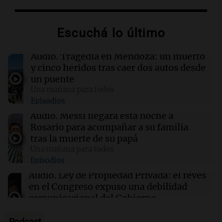
13:57
Una mañana para todos
Tragedia en Mendoza: un muerto y cinco
Escuchá lo último
heridos tras caer dos autos desde un puente
Audio.
Tragedia en Mendoza: un muerto
13:43
Sociedad
y cinco heridos tras caer dos autos desde
“Santa Fe te abraza”: el mensaje de Pullaro
un puente
tras la muerte de Jorge Messi
Una mañana para todos
Episodios
13:31
Una mañana para todos
Audio.
Messi llegará esta noche a
Messi llegará esta noche a Rosario para
Rosario para acompañar a su familia
acompañar a su familia tras la muerte de su
tras la muerte de su papá
papá
Una mañana para todos
Episodios
13:20
Sociedad
Audio.
Ley de Propiedad Privada: el revés
“Jorge hizo todo bien”: el mensaje de Chiqui
en el Congreso expuso una debilidad
Tapia tras la muerte del padre de Messi
comunicacional del Gobierno
Una mañana para todos
Episodios
Podcast