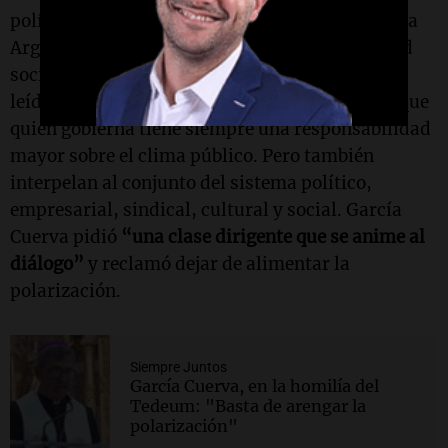
político y moral sobre ausencias profundas de la
Argentina: el bien común, el diálogo, la amistad
social y la esperanza. Esas palabras pueden ser
leídas como una crítica al Gobierno, claro, porque
quien gobierna tiene siempre una responsabilidad
mayor sobre el clima público. Pero también
interpelan al conjunto del sistema político,
empresarial, sindical, cultural y social. García
Cuerva pidió
“una clase dirigente que se anime al
diálogo”
y reclamó dejar de alimentar la
polarización.
Siempre Juntos
García Cuerva, en la homilía del
Tedeum: "Basta de arengar la
polarización"