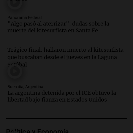
Una mañana para todos
Episodios
Panorama Federal
Audio.
Joan Gaspart: "Sin Jorge, no sé si
"Algo pasó al aterrizar": dudas sobre la
Messi hubiera llegado adonde llegó"
muerte del kitesurfista en Santa Fe
Una mañana para todos
Episodios
Trágico final: hallaron muerto al kitesurfista
Audio.
El orgullo y el sueño argentino de
que buscaban desde el jueves en la Laguna
Jorge Messi en una entrevista con Rony
Setúbal
Vargas en 2007
Una mañana para todos
Episodios
Buen día, Argentina
Audio.
El abuelo de Agostina Vega, tras
La argentina detenida por el ICE obtuvo la
las nuevas detenciones: "En esa casa
libertad bajo fianza en Estados Unidos
todos tenían algo que ver"
Una mañana para todos
Episodios
Audio.
Una nutricionista derribó el mito
del desayuno ideal: qué alimentos
Política y Economía