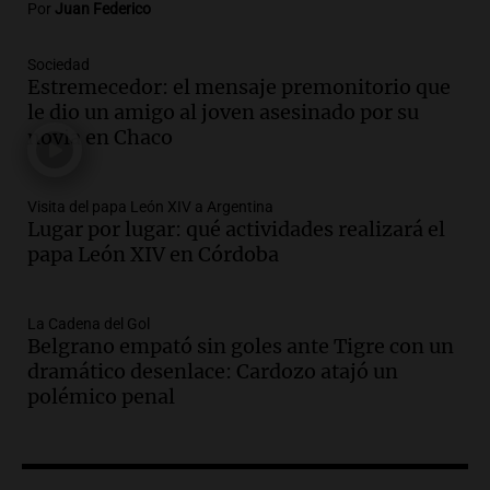
Por
Juan Federico
Episodios
Audio.
Rafaela propone aumento del
Sociedad
40% en la Unidad de Cuenta Municipal
Estremecedor: el mensaje premonitorio que
para afrontar costos
le dio un amigo al joven asesinado por su
Panorama Federal
novia en Chaco
Episodios
Audio.
Asamblea abierta en Rafaela
contra proyecto de inviolabilidad de la
Visita del papa León XIV a Argentina
Lugar por lugar: qué actividades realizará el
propiedad privada
papa León XIV en Córdoba
Panorama Federal
Episodios
Audio.
Ataque a balazos en Rafaela:
La Cadena del Gol
disparos contra una vivienda y vehículos
Belgrano empató sin goles ante Tigre con un
en los barrios Nogales
dramático desenlace: Cardozo atajó un
Panorama Federal
polémico penal
Episodios
Audio.
Anticipan tormentas fuertes y
descenso de temperatura en Rafaela