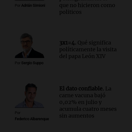
que no hicieron como
Por
Adrián Simioni
Audio.
Cerro Catedral recibe a 1.600
politicos
alumnos en programa de esquí escolar
impulsado por la provincia
Panorama Federal
Episodios
Audio.
Osvaldo Jaldo busca unificar
3x1=4.
Qué significa
criterios con gobernadores del norte
políticamente la visita
argentino en Buenos Aires
del papa León XIV
Panorama Federal
Por
Sergio Suppo
Episodios
Audio.
Riesgo extremo de incendios en
Córdoba a pesar del sol en Carlos Paz
El dato confiable.
La
Noticias
carne vacuna bajó
Episodios
0,02% en julio y
acumula cuatro meses
Por
sin aumentos
Federico Albarenque