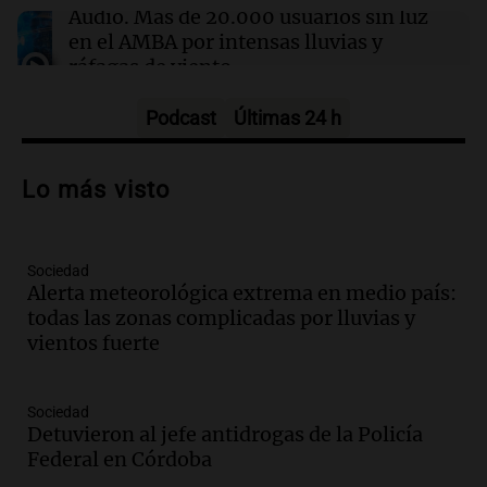
Testigos clave declaran en el juicio por la
Audio.
Más de 20.000 usuarios sin luz
desaparición de Loan Danilo Peña
en el AMBA por intensas lluvias y
ráfagas de viento
Panorama Federal
Episodios
Podcast
Últimas 24 h
Audio.
Jesús María implementa estrictas
sanciones para erradicar escapes libres y
Lo más visto
mejorar la seguridad vial
Panorama Federal
Episodios
Sociedad
Audio.
Raúl Bondartusen destaca la
Alerta meteorológica extrema en medio país:
urgencia de resolver la crisis educativa
todas las zonas complicadas por lluvias y
en Tierra del Fuego
vientos fuerte
Panorama Federal
Episodios
Audio.
Policía de Bariloche condenada a
Sociedad
seis meses de prisión por presentar
Detuvieron al jefe antidrogas de la Policía
certificados médicos falsos
Federal en Córdoba
Panorama Federal