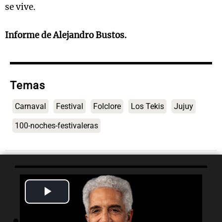
se vive.
Informe de Alejandro Bustos.
Temas
Carnaval
Festival
Folclore
Los Tekis
Jujuy
100-noches-festivaleras
Lo último
Play
Video
10:20
Cosquín Rock Radio