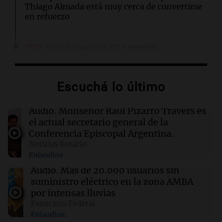
Thiago Almada está muy cerca de convertirse
en refuerzo
10:03
Visita del papa León XIV a Argentina
La Comisión Episcopal se refirió a la visita de
León XIV: "Es momento de gracia y de
esperanza"
Escuchá lo último
10:03
Tecnología
Audio.
Monseñor Raúl Pizarro Travers es
Google Maps se transforma: ahora permite
el actual secretario general de la
pedir comida y reservar hoteles
Conferencia Episcopal Argentina.
Noticias Rosario
Episodios
09:54
Fútbol
Inoxidable: Messi marcó un doblete con Inter
Audio.
Más de 20.000 usuarios sin
Miami y sumó un nuevo récord después del
suministro eléctrico en la zona AMBA
Mundial
por intensas lluvias
Panorama Federal
Episodios
09:51
Sociedad