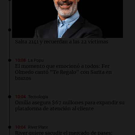
De la escuela de música al Cosquín Rock:
"Cada Cual" ganó el concurso de bandas
10:13
Sociedad
Se realiza el acto aniversario de la tragedia de
Salta 2141 y recuerdan a las 22 víctimas
10:08
La Popu
El momento que emocionó a todos: Fer
Olmedo cantó "Te Regalo" con Sarita en
brazos
10:04
Tecnología
Omilia asegura $67 millones para expandir su
plataforma de atención al cliente
10:04
River Plate
River quiere sacudir el mercado de pases: