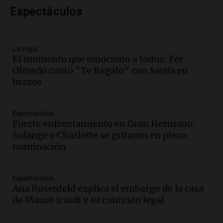
para este jueves
Espectáculos
Panorama Federal
Episodios
Audio.
Charla gratuita sobre prevención
La Popu
de fenómenos del superniño en el SEOM
El momento que emocionó a todos: Fer
el 7 de agosto
Olmedo cantó "Te Regalo" con Sarita en
Panorama Federal
brazos
Episodios
Audio.
Del semáforo a la universidad: la
conmovedora historia de "El Duende" y
Espectáculos
su hija violinista
Fuerte enfrentamiento en Gran Hermano:
La Mesa de Café
Solange y Charlotte se gritaron en plena
Episodios
nominación
Audio.
Avanza la investigación por
intento de asalto a la vivienda del
Espectáculos
empresario Roberto Zagra en Tucumán
Ana Rosenfeld explica el embargo de la casa
Panorama Federal
de Mauro Icardi y su contexto legal
Episodios
Audio.
Schmuck sobre la recuperación