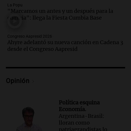
del centro rosarino: "La gastronomía es
La Popu
fundamental"
"Marcamos un antes y un después para la
cumbia": llega la Fiesta Cumbia Base
Noticias Rosario
Episodios
Audio.
Juicio a Óscar González: testigos
Congreso Aapresid 2026
clave declararán sobre velocidad en las
Ahyre adelantó su nueva canción en Cadena 3
altas cumbres
desde el Congreso Aapresid
Panorama Federal
Episodios
Audio.
Embajada china en Argentina
critica a EE.UU. por amenazas a
Opinión
ejecutivos por trato con telefónica
Panorama Federal
Episodios
Política esquina
Audio.
La Expo Regional del Sur se
Economía.
prepara con novedades para disfrutar en
Argentina-Brasil:
La Baulal este fin de semana
lloran como
Panorama Federal
patriagrandistas lo
Episodios