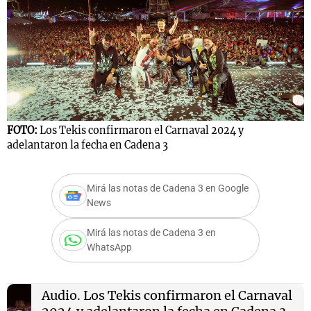
Notas
s
Notas
La Sole en
ial
Mundial 2026
Cadena 3
FOTO:
Los Tekis confirmaron el Carnaval 2024 y
adelantaron la fecha en Cadena 3
Mirá las notas de Cadena 3 en Google
News
Mirá las notas de Cadena 3 en
WhatsApp
Audio.
Los Tekis confirmaron el Carnaval