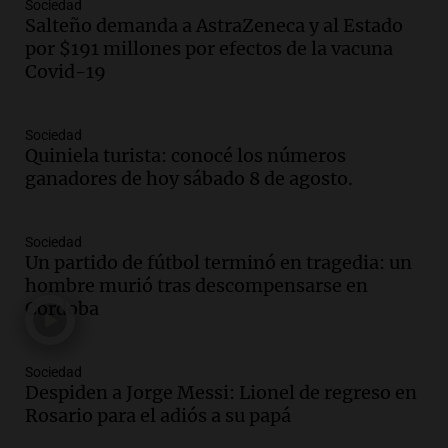
Episodios
Sociedad
Salteño demanda a AstraZeneca y al Estado
Audio.
La historia de la servilleta que
por $191 millones por efectos de la vacuna
firmó Jorge Messi para el primer
Covid-19
contrato de Leo con Barcelona
Una mañana para todos
Episodios
Sociedad
Quiniela turista: conocé los números
Audio.
Joan Gaspart: "Sin Jorge, no sé si
ganadores de hoy sábado 8 de agosto.
Messi hubiera llegado adonde llegó"
Una mañana para todos
Episodios
Sociedad
Un partido de fútbol terminó en tragedia: un
Audio.
El orgullo y el sueño argentino de
hombre murió tras descompensarse en
Jorge Messi en una entrevista con Rony
Córdoba
Vargas en 2007
Una mañana para todos
Episodios
Sociedad
Audio.
El abuelo de Agostina Vega, tras
Despiden a Jorge Messi: Lionel de regreso en
las nuevas detenciones: "En esa casa
Rosario para el adiós a su papá
todos tenían algo que ver"