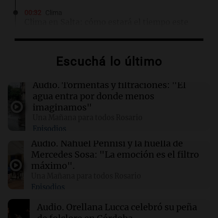
00:32
Clima
Clima en Salta: cómo estará el tiempo este
domingo 9 de agosto
Escuchá lo último
00:26
Clima
Clima en Tucumán: cómo estará el tiempo
este domingo 9 de agosto
Audio.
Tormentas y filtraciones: "El
agua entra por donde menos
imaginamos"
00:21
Clima
Una Mañana para todos Rosario
Clima en Mendoza: cómo estará el tiempo
Episodios
este domingo 9 de agosto
Audio.
Nahuel Pennisi y la huella de
Mercedes Sosa: "La emoción es el filtro
00:16
Clima
máximo".
Clima en Santa Fe: cómo estará el tiempo este
Una Mañana para todos Rosario
domingo 9 de agosto
Episodios
Audio.
Orellana Lucca celebró su peña