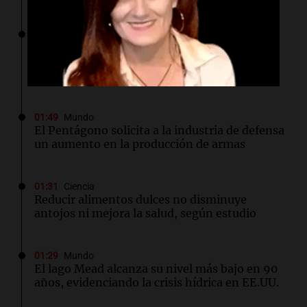
02:03
Tecnología
Airbnb acelera el lanzamiento de funciones
gracias a la inteligencia artificial en su
búsqueda
01:49
Mundo
El Pentágono solicita a la industria de defensa
un aumento en la producción de armas
01:31
Ciencia
Reducir alimentos dulces no disminuye
antojos ni mejora la salud, según estudio
01:29
Mundo
El lago Mead alcanza su nivel más bajo en 90
años, evidenciando la crisis hídrica en EE.UU.