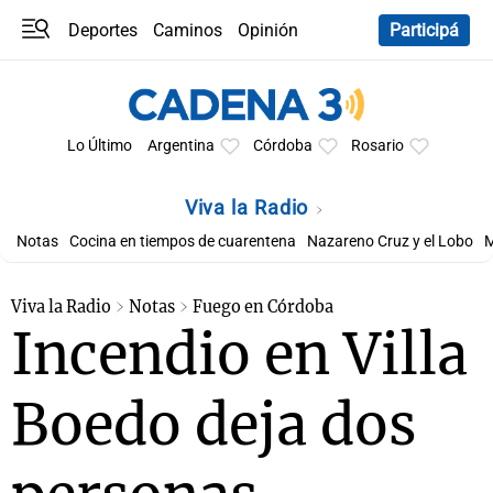
Deportes
Caminos
Opinión
Participá
Programas
Últimas coberturas
Últimas 24 h
En YouTube
Clima
Horóscopo
Lo Último
Argentina
Córdoba
Rosario
Viva la Radio
Notas
Cocina en tiempos de cuarentena
Nazareno Cruz y el Lobo
M
Viva la Radio
Notas
Fuego en Córdoba
Incendio en Villa
Boedo deja dos