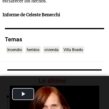
esclarecer los hechos.
Informe de Celeste Benecchi
Temas
Incendio
heridos
vivienda
Villa Boedo
Lo último
Play
02:13
Mundo
Más de 1.300 vuelos cancelados en Shanghái
Video
ante la llegada del tifón Dolphin