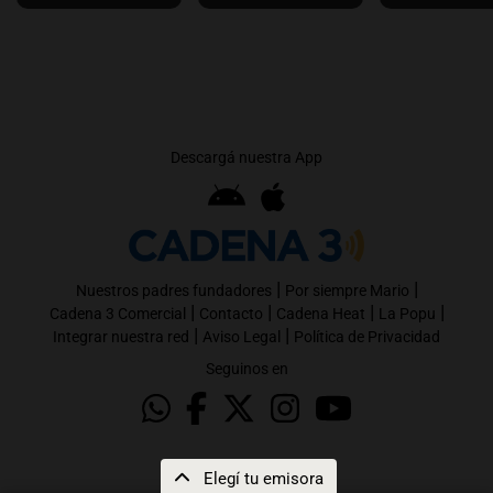
Descargá nuestra App
|
|
Nuestros padres fundadores
Por siempre Mario
|
|
|
|
Cadena 3 Comercial
Contacto
Cadena Heat
La Popu
|
|
Integrar nuestra red
Aviso Legal
Política de Privacidad
Seguinos en
Elegí tu emisora