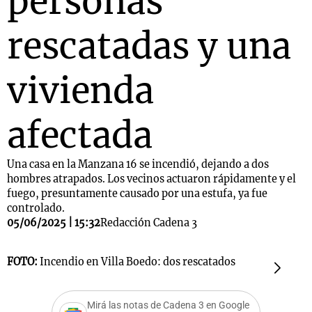
personas
rescatadas y una
vivienda
afectada
Una casa en la Manzana 16 se incendió, dejando a dos
hombres atrapados. Los vecinos actuaron rápidamente y el
fuego, presuntamente causado por una estufa, ya fue
controlado.
05/06/2025 | 15:32
Redacción Cadena 3
FOTO:
Incendio en Villa Boedo: dos rescatados
F
Mirá las notas de Cadena 3 en Google