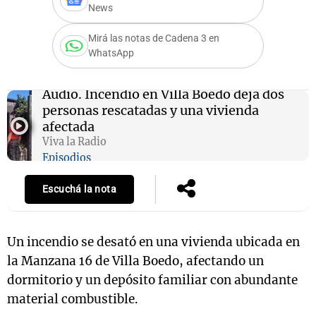
News
Mirá las notas de Cadena 3 en
WhatsApp
Notas
s
Notas
La Sole en
Audio.
Incendio en Villa Boedo deja dos
ial
Mundial 2026
Cadena 3
personas rescatadas y una vivienda
afectada
Viva la Radio
Episodios
Escuchá la nota
Un incendio se desató en una vivienda ubicada en
la Manzana 16 de Villa Boedo, afectando un
dormitorio y un depósito familiar con abundante
material combustible.