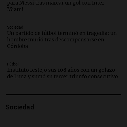
para Messi tras marcar un gol con Inter
en el Congreso expuso una debilidad
Miami
comunicacional del Gobierno
Una mañana para todos
Episodios
Sociedad
Un partido de fútbol terminó en tragedia: un
Audio.
Casabindo se prepara para una
hombre murió tras descompensarse en
celebración única: 30.000 turistas y el
Córdoba
tradicional Toreo de la Vincha
Una mañana para todos
Episodios
Fútbol
Audio.
Borges, abogada de Pourrain:
Instituto festejó sus 108 años con un golazo
"Tres hombres se lo llevaron para
de Luna y sumó su tercer triunfo consecutivo
hacerle preguntas y nunca regresó"
Una mañana para todos
Episodios
Audio.
Voluntarios limpiaron 9.000
Sociedad
metros del río Suquía y retiraron hasta
800 kilos de basura por jornada
Una mañana para todos