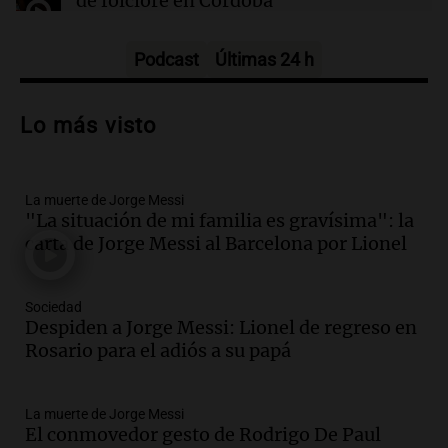
de folclore en Córdoba
Tarde y Media
Episodios
Podcast
Últimas 24 h
Audio.
Trágico accidente en Mendoza:
un muerto y varios heridos tras caída de
Lo más visto
vehículos desde un puente
Panorama Federal
Episodios
La muerte de Jorge Messi
Audio.
Tragedia en Mendoza: un muerto
"La situación de mi familia es gravísima": la
y cinco heridos tras caer dos autos desde
carta de Jorge Messi al Barcelona por Lionel
un puente
Una mañana para todos
Episodios
Sociedad
Audio.
Messi llegará esta noche a
Despiden a Jorge Messi: Lionel de regreso en
Rosario para acompañar a su familia
Rosario para el adiós a su papá
tras la muerte de su papá
Una mañana para todos
La muerte de Jorge Messi
Episodios
El conmovedor gesto de Rodrigo De Paul
Audio.
Ley de Propiedad Privada: el revés