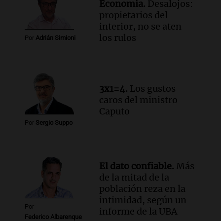
Economía.
Desalojos:
en CABA
propietarios del
Una mañana para todos
interior, no se aten
Episodios
los rulos
Por
Adrián Simioni
Audio.
Altas Cumbres: rescataron a una
cabra que llevaba ocho días atrapada en
un precipicio
Una mañana para todos
3x1=4.
Los gustos
Episodios
caros del ministro
Audio.
Chile planteó mejorar la
Caputo
conectividad fronteriza, aérea y digital
Por
Sergio Suppo
con Jujuy
Panorama Federal
Episodios
El dato confiable.
Más
de la mitad de la
población reza en la
intimidad, según un
Por
informe de la UBA
Federico Albarenque