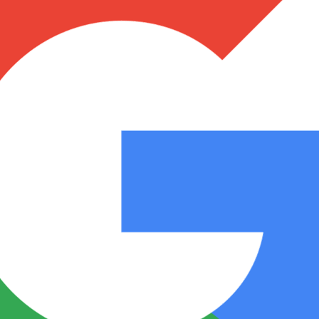
Notas
Notas
No
e en Cadena 3
El huracán de Arequito
Cadena 3 en