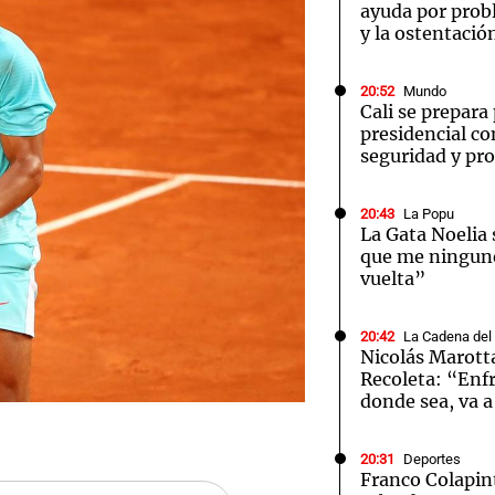
ayuda por probl
y la ostentació
20:52
Mundo
Cali se prepara 
presidencial co
seguridad y pr
20:43
La Popu
La Gata Noelia s
que me ningune
vuelta”
20:42
La Cadena del
Nicolás Marotta
Recoleta: “Enfr
donde sea, va a
20:31
Deportes
Franco Colapin