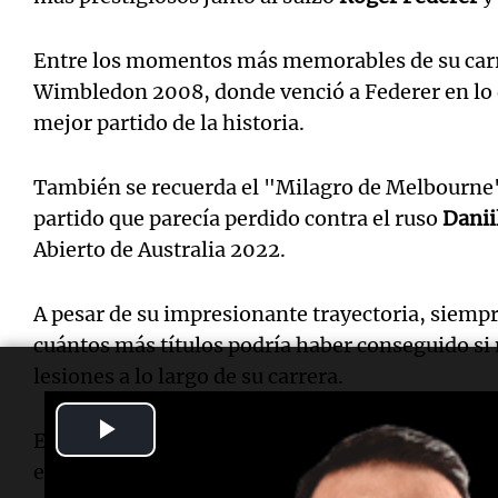
Entre los momentos más memorables de su carrer
Wimbledon 2008, donde venció a Federer en lo
mejor partido de la historia.
También se recuerda el "Milagro de Melbourne"
partido que parecía perdido contra el ruso
Danii
Abierto de Australia 2022.
A pesar de su impresionante trayectoria, siemp
cuántos más títulos podría haber conseguido si
lesiones a lo largo de su carrera.
Play
En 2005, Nadal fue diagnosticado con el síndr
enfermedad degenerativa que afecta el hueso es
Video