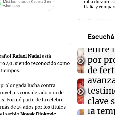
robo durante s
Mirá las notas de Cadena 3 en
WhatsApp
Italia y compar
Audio.
20:25
La Argentina, 
Débora Blanca,
Medic
en ludopatía: “
la mano es muy
Escuchá 
reprod
Audio.
entre 
20:08
Sociedad
León XIV en Cór
spañol
Rafael Nadal
está
contra
por p
aviones de guer
ro 40, siendo reconocido como
batalla olvidad
Gonzá
de fert
 tiempos.
Audio.
avanz
20:06
Sociedad
la ost
Accidente en Ma
na prolongada lucha contra
camioneta desc
teatro
testim
de mil
en Playa Chica 
nivel, es considerado uno de
la bie
clave 
Amamos Arg
is. Formó parte de la célebre
Episodios
20:00
Deportes
más de 15 años por los títulos
Audio.
la tem
accide
Huracán defien
el serbio
Novak Djokovic
.