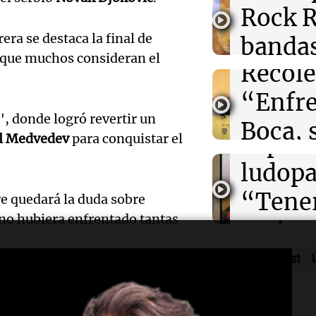
Tierras y lanza
Marott
Rock R
Villa 
Lorenzo
cordob
a se destaca la final de
bandas
Panorama F
Audio.
 que muchos consideran el
Episodios
Recole
todos 
Blanca
“Enfre
jueves
psicól
, donde logró revertir un
Boca, 
Panorama F
Audio.
expert
l Medvedev
para conquistar el
Episodios
donde 
Meteo
ludopa
ser li
alertó
“Tener
re quedará la duda sobre
La Cadena d
 no hubiera enfrentado tantas
Audio.
Niño t
casino
Episodios
sigue
más ll
mano 
Podcast
trabaj
ome de
Müller-Weiss
, una
evento
peligr
cafoides tarsiano. En 2012,
Audio.
para
extre
La Argentin