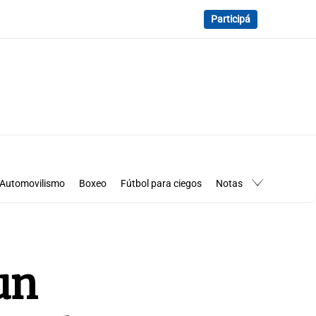
Participá
Automovilismo
Boxeo
Fútbol para ciegos
Notas
essimanía
Los Pumas en Córdoba
un