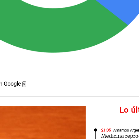
en Google
×
Lo ú
21:05
Amamos Argen
Medicina reprod