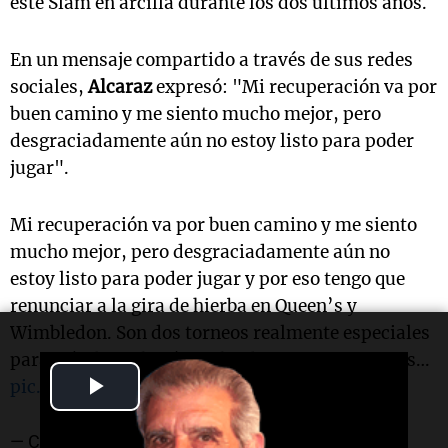
este Slam en arcilla durante los dos últimos años.
En un mensaje compartido a través de sus redes
sociales,
Alcaraz
expresó: "Mi recuperación va por
buen camino y me siento mucho mejor, pero
desgraciadamente aún no estoy listo para poder
jugar".
Mi recuperación va por buen camino y me siento
mucho mejor, pero desgraciadamente aún no
estoy listo para poder jugar y por eso tengo que
renunciar a la gira de hierba en Queen’s y
Wimbledon. Son dos torneos realmente especiales
para mí y los echaré mucho de menos. Seguimos…
Play
pic.twitter.com/6IL0APkv5G
Video
— Carlos Alcaraz (@carlosalcaraz)
May 19, 2026