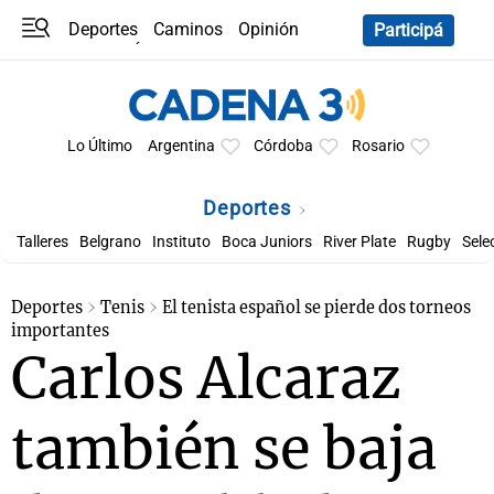
Deportes
Caminos
Opinión
Participá
Programas
Últimas coberturas
Últimas 24 h
En YouTube
Clima
Horóscopo
Lo Último
Argentina
Córdoba
Rosario
Deportes
Talleres
Belgrano
Instituto
Boca Juniors
River Plate
Rugby
Sele
Deportes
Tenis
El tenista español se pierde dos torneos
importantes
Carlos Alcaraz
también se baja