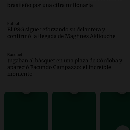
de julio de 2026
brasileño por una cifra millonaria
Panorama Federal
Episodios
Audio.
Defensa Civil de Córdoba recibió
Fútbol
El PSG sigue reforzando su delantera y
casi 1.500 llamados por fuertes vientos
confirmó la llegada de Maghnes Akliouche
de hasta 90 km/h
Panorama Federal
Episodios
Básquet
Audio.
La gestión de envases
Jugaban al básquet en una plaza de Córdoba y
fitosanitarios y su impacto en la
apareció Facundo Campazzo: el increíble
sustentabilidad agrícola en Argentina
momento
Panorama Federal
Episodios
Audio.
La siembra de trigo y cebada
finaliza con buenas reservas de
humedad en todo el país
Panorama Federal
Episodios
Audio.
Movilizaciones en Córdoba: