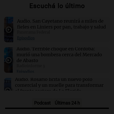
San Cayetano en Rosario
Escuchá lo último
07:00
Política y Economía
Audio.
San Cayetano reunirá a miles de
Dólar hoy, dólar blue hoy: a cuánto cotiza este
viernes 7 de agosto
fieles en Liniers por pan, trabajo y salud
Panorama Federal
Episodios
07:00
Radioinforme 3
Doble convicto con empleo estatal: la SENAF
Audio.
Terrible choque en Córdoba:
asegura que se enteró por los medios
murió una bombera cerca del Mercado
de Abasto
Radioinforme 3
06:51
Sociedad
Episodios
Un automovilista resultó herido tras chocar
contra un camión en la autopista Rosario-
Audio.
Rosario licita un nuevo polo
Santa Fe
comercial y un muelle para transformar
el frente costero de La Florida
Noticias Rosario
Episodios
Podcast
Últimas 24 h
Audio.
Errores no forzados del Gobierno