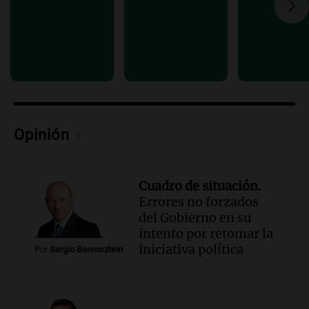
organizaciones sociales se unen contra
la eliminación de beneficios económicos
Panorama Federal
Episodios
Audio.
Comienza el Cuarto Festival de
Coros Infantos Juveniles en Córdoba en
homenaje al maestro Pelli
Panorama Federal
Opinión
Episodios
Cuadro de situación.
Errores no forzados
del Gobierno en su
intento por retomar la
iniciativa política
Por
Sergio Berensztein