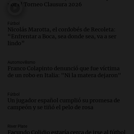
Noticias
por el Torneo Clausura 2026
Episodios
Audio.
El Hotel Quinto Centenario:
Descubrí Córdoba desde el corazón de la
Fútbol
ciudad
Nicolás Marotta, el cordobés de Recoleta:
Noticias
“Enfrentar a Boca, sea donde sea, va a ser
Episodios
lindo”
Audio.
Los fieles ya participan de la
celebración de San Cayetano en Rosario
Automovilismo
Noticias Rosario
Franco Colapinto denunció que fue víctima
Episodios
de un robo en Italia: "Ni la matera dejaron"
Audio.
Doble convicto con empleo
estatal: la SENAF asegura que se enteró
Fútbol
por los medios
Un jugador español cumplió su promesa de
Radioinforme 3
campeón y se tiñó el pelo de rosa
Episodios
Audio.
Aumentan los peajes en Córdoba:
River Plate
nueva tarifa del 2,3% activa desde el 9
Facundo Colidio estaría cerca de irse al fútbol