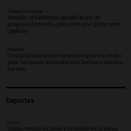
Audio.
Fuertes vientos causan estragos
en Córdoba: casi 1.500 llamados por
Política y Economía
Senado: el Gobierno aprobó la ley de
incidentes
propiedad privada, pero tuvo que quitar otro
Noticias
capítulo
Episodios
Audio.
Tensiones políticas y económicas
mientras el gobierno lucha por avanzar
Sociedad
en el Senado
Continúa una alerta meteorológica en medio
Noticias
país: las zonas afectadas por lluvias y vientos
Episodios
fuertes
Audio.
Emergencia hídrica en Santa Fe:
"Permite disponer de recursos ante lo
que se avecina"
Noticias Rosario
Deportes
Episodios
Audio.
El Senado aprueba ley de
inviolabilidad de propiedad privada tras
intensos debates y protestas en
Fútbol
Argentina
Unión venció a Lanús y se metió en la pelea