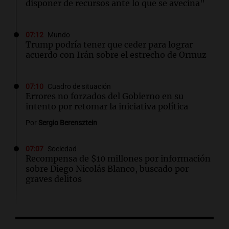
disponer de recursos ante lo que se avecina"
07:12
Mundo
Trump podría tener que ceder para lograr
acuerdo con Irán sobre el estrecho de Ormuz
07:10
Cuadro de situación
Errores no forzados del Gobierno en su
intento por retomar la iniciativa política
Por
Sergio Berensztein
07:07
Sociedad
Recompensa de $10 millones por información
sobre Diego Nicolás Blanco, buscado por
graves delitos
07:00
Radioinforme 3 Rosario
Los fieles ya participan de la celebración de