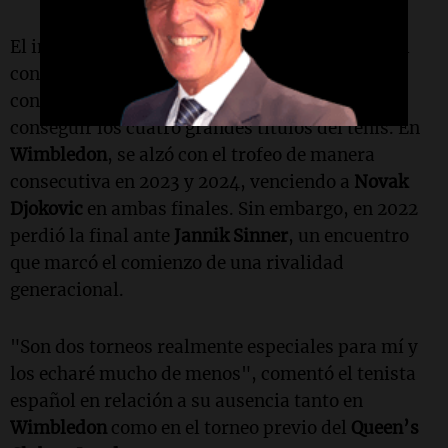
El inicio de año de
Carlos Alcaraz
fue exitoso, al
consagrarse campeón del
Abierto de Australia
,
convirtiéndose en el hombre más joven en
conseguir los cuatro grandes títulos del tenis. En
Wimbledon
, se alzó con el trofeo de manera
consecutiva en 2023 y 2024, venciendo a
Novak
Djokovic
en ambas finales. Sin embargo, en 2022
perdió la final ante
Jannik Sinner
, un encuentro
que marcó el comienzo de una rivalidad
generacional.
"Son dos torneos realmente especiales para mí y
los echaré mucho de menos", comentó el tenista
español en relación a su ausencia tanto en
Wimbledon
como en el torneo previo del
Queen’s