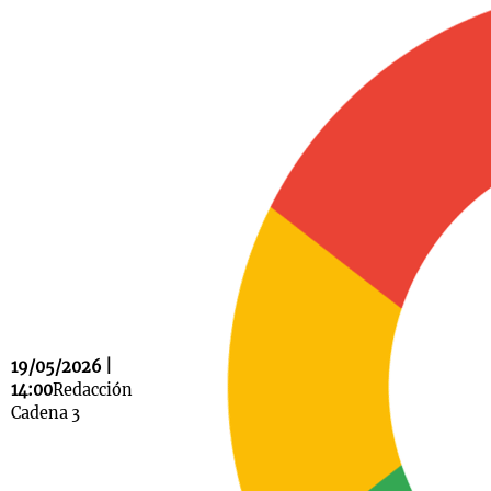
Notas
s
Notas
La Sole en
ial
Mundial 2026
Cadena 3
19/05/2026 |
14:00
Redacción
Cadena 3