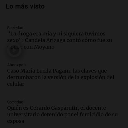
en su intento por retomar la iniciativa
Lo más visto
política
Cuadro de situación
Episodios
Sociedad
Audio.
Detienen a Gerardo Gasparuti por
"La droga era mía y ni siquiera tuvimos
homicidio tras muerte de su esposa en
sexo": Candela Arizaga contó cómo fue su
accidente automovilístico
noche con Moyano
Noticias
Episodios
Audio.
Condenan a tres años de prisión
Ahora país
en suspenso a hombre que simuló robo
Caso María Lucila Pagani: las claves que
de millones en San Luis
derrumbaron la versión de la explosión del
Panorama Federal
celular
Episodios
Audio.
El Gobierno Provincial licita la
Sociedad
reconstrucción de 373 lozas en la
Quién es Gerardo Gasparutti, el docente
autopista de las Serranías Puntanas
universitario detenido por el femicidio de su
Panorama Federal
esposa
Episodios