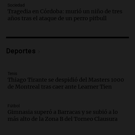
Audio.
Bomberos asisten a senderista
Sociedad
con fractura de tobillo en refugio Doña
Tragedia en Córdoba: murió un niño de tres
Rosa
años tras el ataque de un perro pitbull
Panorama Federal
Episodios
Audio.
Amaycha del Valle avanza en
investigación internacional sobre asma
Deportes
con nueva tecnología médica
Panorama Federal
Episodios
Audio.
Suspenden descuento en SUBE y
Tenis
Thiago Tirante se despidió del Masters 1000
aumentan tarifas del SUBTE en Buenos
de Montreal tras caer ante Learner Tien
Aires desde agosto
Panorama Federal
Episodios
Fútbol
Audio.
Kicillof critica la desregulación
Gimnasia superó a Barracas y se subió a lo
financiera y el aumento de la morosidad
más alto de la Zona B del Torneo Clausura
en Buenos Aires
Panorama Federal