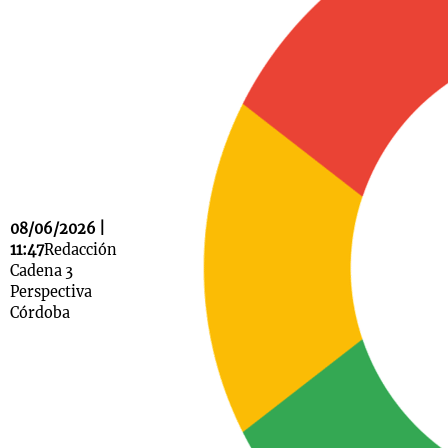
Notas
s
Notas
La Sole en
ial
Mundial 2026
Cadena 3
08/06/2026 |
11:47
Redacción
Cadena 3
Perspectiva
Córdoba