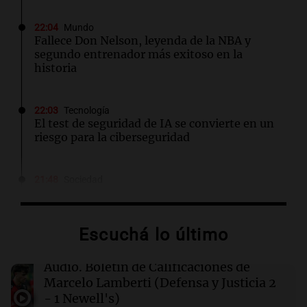
22:04
Mundo
Fallece Don Nelson, leyenda de la NBA y
segundo entrenador más exitoso en la
historia
22:03
Tecnología
El test de seguridad de IA se convierte en un
riesgo para la ciberseguridad
21:48
Sociedad
Quini: nadie acertó los seis números y los 3
millones de dólares se repartirán entre 44
apostadores
Escuchá lo último
21:36
Deportes
Audio.
Boletín de Calificaciones de
El futbolista argentino Matías Pourrain
Marcelo Lamberti (Defensa y Justicia 2
permanece detenido en una cárcel de máxima
- 1 Newell's)
seguridad en EE. UU.