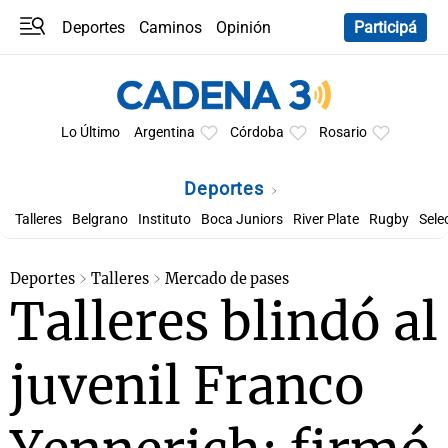
Deportes
Caminos
Opinión
Participá
Programas
Últimas coberturas
Últimas 24 h
En YouTube
Clima
Horóscopo
Lo Último
Argentina
Córdoba
Rosario
Deportes
Talleres
Belgrano
Instituto
Boca Juniors
River Plate
Rugby
Sele
Deportes
Talleres
Mercado de pases
Talleres blindó al
juvenil Franco