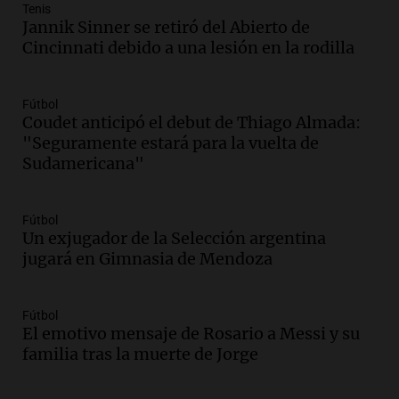
Episodios
Tenis
Jannik Sinner se retiró del Abierto de
Audio.
La UNT evalúa apelación ante la
Cincinnati debido a una lesión en la rodilla
Corte Suprema tras fallo que aparta a
Pagani como rector
Panorama Federal
Fútbol
Episodios
Coudet anticipó el debut de Thiago Almada:
Audio.
El cardenal Ángel Rossi advirtió
"Seguramente estará para la vuelta de
que la justicia social viene siendo
Sudamericana"
“despreciada y burlada”
Santa Misa
Fútbol
Episodios
Un exjugador de la Selección argentina
Audio.
La Bulaya se prepara para el cierre
jugará en Gimnasia de Mendoza
de su gran muestra anual con la
participación de miles de visitantes
Panorama Federal
Fútbol
Episodios
El emotivo mensaje de Rosario a Messi y su
familia tras la muerte de Jorge
Audio.
El Senado de Santa Fe aprueba
Ley de Emergencia Hídrica ante el
fenómeno del Niño