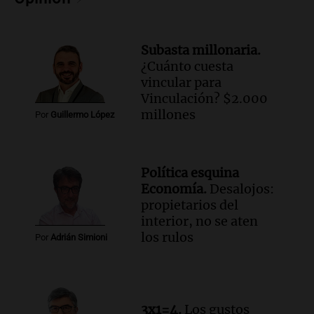
agua entra por donde menos
imaginamos"
Una Mañana para todos Rosario
Subasta millonaria.
Episodios
¿Cuánto cuesta
vincular para
Vinculación? $2.000
millones
Por
Guillermo López
Política esquina
Economía.
Desalojos:
propietarios del
interior, no se aten
los rulos
Por
Adrián Simioni
3x1=4.
Los gustos