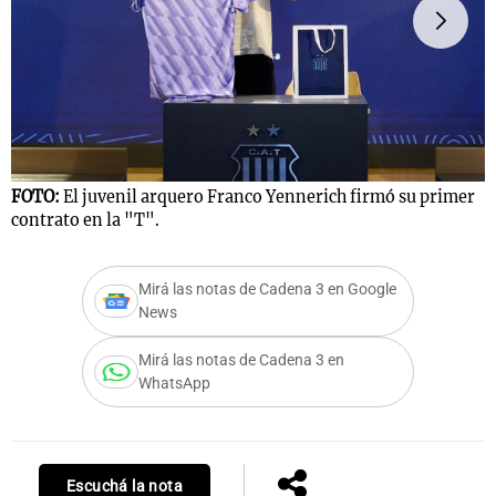
FOTO:
El juvenil arquero Franco Yennerich firmó su primer
F
contrato en la "T".
c
Mirá las notas de Cadena 3 en Google
News
Mirá las notas de Cadena 3 en
WhatsApp
Escuchá la nota