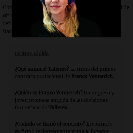
Con este acuerdo, la
"T"
asegura la continuidad de
otro de los jugadores formados en su cantera y
refuerza su política de promoción de juveniles
hacia el fútbol profesional.
Lectura rápida
¿Qué anunció Talleres?
La firma del primer
contrato profesional de
Franco Yennerich
.
¿Quién es Franco Yennerich?
Un arquero y
joven promesa surgida de las divisiones
formativas de
Talleres
.
¿Cuándo se firmó el contrato?
El contrato
se firmó recientemente y une al jugador