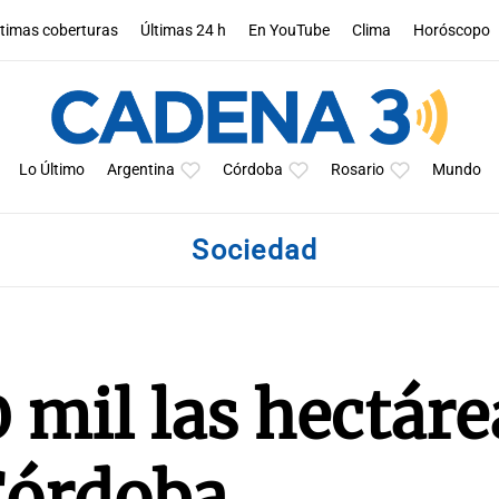
ltimas coberturas
Últimas 24 h
En YouTube
Clima
Horóscopo
Lo Último
Argentina
Córdoba
Rosario
Mundo
Sociedad
 mil las hectáre
Córdoba