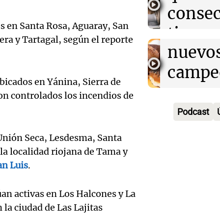
argent
consec
Buen día, A
Episodios
os en Santa Rosa, Aguaray, San
Audio.
busca 
tiene 
era y Tartagal, según el reporte
alfajor
nuevo
siemp
argent
campe
Buen día, A
Episodios
ubicados en Yánina, Sierra de
busca 
una
Audio.
ron controlados los incendios de
nuevo
compe
Podcast
Maria
campe
nacion
Audio.
Moren
 Unión Seca, Lesdesma, Santa
una
Buen día, A
la localidad riojana de Tama y
Ensam
pasion
Episodios
an Luis
.
compe
Munici
intens
nacion
an activas en Los Halcones y La
Músic
legado
la ciudad de Las Lajitas
Buen día, A
Audio.
Ciudad
Episodios