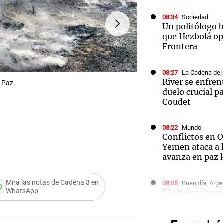
08:34
Sociedad
Un politólogo 
que Hezbolá ope
Frontera
Notas
Notas
No
08:27
La Cadena del
River se enfren
 Paz.
FOTO:
El fuego afectó a la
e en Cadena 3
El huracán de Arequito
Cadena 3 en
duelo crucial pa
Coudet
08:22
Mundo
Conflictos en 
Yemen ataca a 
avanza en paz 
Audio.
Mirá las notas de Cadena 3 en
08:05
Buen día, Arge
WhatsApp
El alfajor arge
Rechaz
nuevos campeo
competencia na
pedido