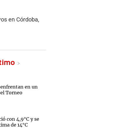
ivos en Córdoba,
ltimo
 enfrentan en un
 el Torneo
ió con 4,9°C y se
xima de 14°C