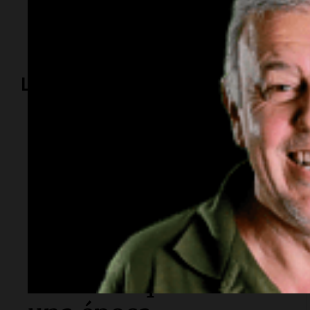
Incendios forestales
Córdoba
Salta
San Luis
Ju
Lo más visto
Espectáculos
Murió Leandro Rud a
los 51 años: la
historia del
representante de
modelos que marcó