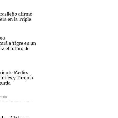
brasileño afirmó
ra en la Triple
Notas
tas
Notas
 Gol
Venezuela de
tará a Tigre en un
s islas del Paraná.
 Groenlandia
Comprometidos
Madur
ra el futuro de
Oriente Medio:
hutíes y Turquía
kurda
ntina
ntino busca a sus
aron el
nes en una
cional
 de