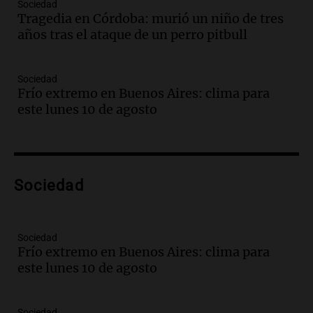
Audio.
Crisis diplomática: el embajador
Sociedad
Tragedia en Córdoba: murió un niño de tres
argentino regresa al país tras conflicto
años tras el ataque de un perro pitbull
con Brasil
Panorama Federal
Episodios
Sociedad
Audio.
Bomberos asisten a senderista
Frío extremo en Buenos Aires: clima para
con fractura de tobillo en refugio Doña
este lunes 10 de agosto
Rosa
Panorama Federal
Episodios
Audio.
Amaycha del Valle avanza en
Sociedad
investigación internacional sobre asma
con nueva tecnología médica
Panorama Federal
Episodios
Sociedad
Frío extremo en Buenos Aires: clima para
Audio.
Suspenden descuento en SUBE y
este lunes 10 de agosto
aumentan tarifas del SUBTE en Buenos
Aires desde agosto
Panorama Federal
Sociedad