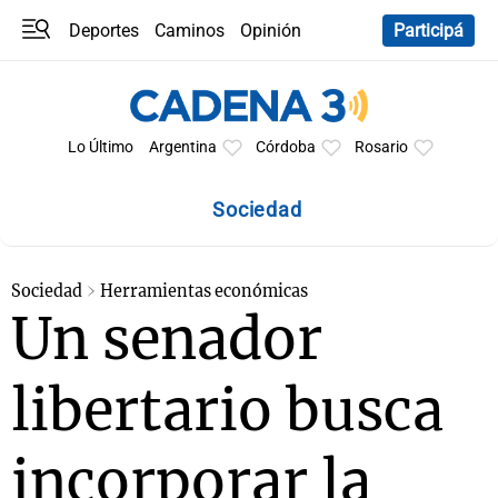
Deportes
Caminos
Opinión
Participá
Programas
Últimas coberturas
Últimas 24 h
En YouTube
Clima
Horóscopo
Lo Último
Argentina
Córdoba
Rosario
Sociedad
Sociedad
Herramientas económicas
Un senador
libertario busca
incorporar la