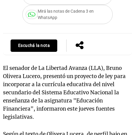
Mirá las notas de Cadena 3 en
WhatsApp
Notas
s
Notas
La Sole en
Escuchá la nota
ial
Mundial 2026
Cadena 3
El senador de La Libertad Avanza (LLA), Bruno
Olivera Lucero, presentó un proyecto de ley para
incorporar a la currícula educativa del nivel
secundario del Sistema Educativo Nacional la
enseñanza de la asignatura "Educación
Financiera", informaron este jueves fuentes
legislativas.
Según el texto de Olivera Lucera, de perfil bajo en