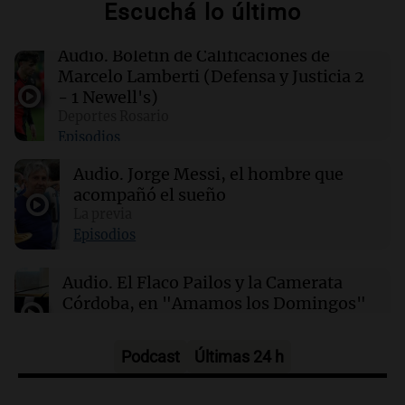
Escuchá lo último
Colombia confirma la muerte de un cabecilla
de las disidencias de las FARC en operativo
militar
Audio.
Boletín de Calificaciones de
Marcelo Lamberti (Defensa y Justicia 2
- 1 Newell's)
00:11
Clima
Deportes Rosario
Clima en Rosario: cómo estará el tiempo este
Episodios
lunes 10 de agosto
Audio.
Jorge Messi, el hombre que
acompañó el sueño
00:06
Clima
Clima en CABA: cómo estará el tiempo este
La previa
lunes 10 de agosto
Episodios
Audio.
El Flaco Pailos y la Camerata
Córdoba, en "Amamos los Domingos"
Amamos los Domingos
Episodios
Podcast
Últimas 24 h
Audio.
Patricia Palmer y Mario Pasik