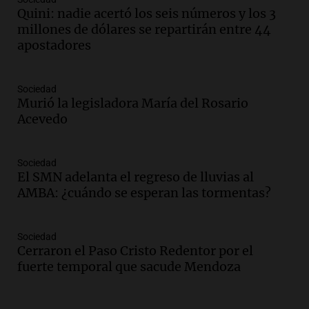
Episodios
Quini: nadie acertó los seis números y los 3
Audio.
Kicillof critica la desregulación
millones de dólares se repartirán entre 44
financiera y el aumento de la morosidad
apostadores
en Buenos Aires
Panorama Federal
Episodios
Sociedad
Murió la legisladora María del Rosario
Audio.
La UNT evalúa apelación ante la
Acevedo
Corte Suprema tras fallo que aparta a
Pagani como rector
Panorama Federal
Sociedad
Episodios
El SMN adelanta el regreso de lluvias al
Audio.
El cardenal Ángel Rossi advirtió
AMBA: ¿cuándo se esperan las tormentas?
que la justicia social viene siendo
“despreciada y burlada”
Sociedad
Santa Misa
Cerraron el Paso Cristo Redentor por el
Episodios
fuerte temporal que sacude Mendoza
Audio.
La Bulaya se prepara para el cierre
de su gran muestra anual con la
participación de miles de visitantes