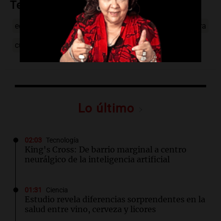
Temas
educación financiera
proyecto de ley
Bruno Olivera
currícula educativa
nivel secundario
Lo último
02:03
Tecnología
King's Cross: De barrio marginal a centro
neurálgico de la inteligencia artificial
01:31
Ciencia
Estudio revela diferencias sorprendentes en la
salud entre vino, cerveza y licores