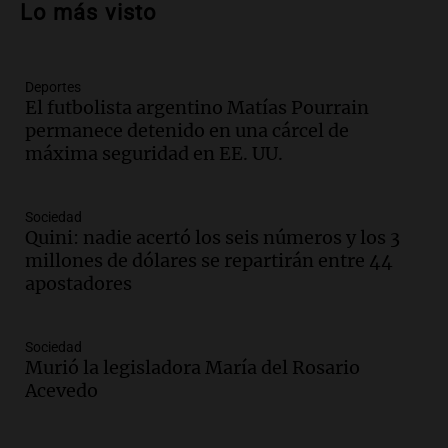
hablaron de su obra en Cadena 3
Lo más visto
Amamos los Domingos
Episodios
Deportes
Audio.
Córdoba espera a León XIV con el
El futbolista argentino Matías Pourrain
recuerdo del paso de Juan Pablo II: "Te
permanece detenido en una cárcel de
traspasaba con la mirada"
máxima seguridad en EE. UU.
Amamos los Domingos
Episodios
Audio.
El observatorio de Bosque Alegre,
Sociedad
un imperdible cordobés para los
Quini: nadie acertó los seis números y los 3
amantes de la astronomía
millones de dólares se repartirán entre 44
Amamos los Domingos
apostadores
Episodios
Audio.
“No entendíamos qué cantaban”:
Sociedad
la historia del club de Irlanda
Murió la legisladora María del Rosario
revolucionado por hinchas argentinos
Acevedo
Amamos los Domingos
Episodios