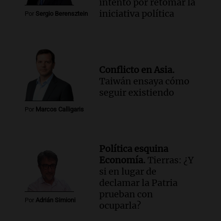
intento por retomar la
iniciativa política
Por
Sergio Berensztein
Conflicto en Asia.
Taiwán ensaya cómo
seguir existiendo
Por
Marcos Calligaris
Política esquina
Economía.
Tierras: ¿Y
si en lugar de
declamar la Patria
prueban con
Por
Adrián Simioni
ocuparla?