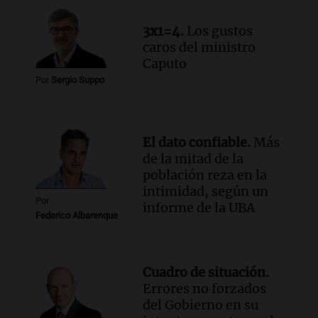
humildad en tiempos de tormenta
según San Ignacio de Loyola
3x1=4.
Los gustos
Panorama Federal
caros del ministro
Episodios
Caputo
Audio.
Tormentas y filtraciones: "El
Por
Sergio Suppo
agua entra por donde menos
imaginamos"
Una Mañana para todos Rosario
Episodios
El dato confiable.
Más
de la mitad de la
población reza en la
intimidad, según un
Por
informe de la UBA
Federico Albarenque
Cuadro de situación.
Errores no forzados
del Gobierno en su