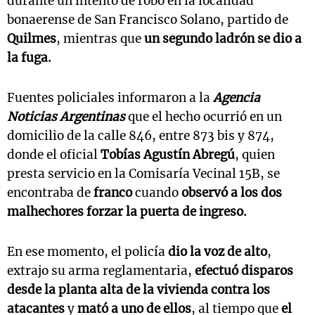
durante un intento de robo en la localidad
bonaerense de San Francisco Solano, partido de
Quilmes
, mientras que
un segundo ladrón se dio a
la fuga.
Fuentes policiales informaron a la
Agencia
Noticias Argentinas
que el hecho ocurrió en un
domicilio de la calle 846, entre 873 bis y 874,
donde el oficial
Tobías Agustín Abregú
, quien
presta servicio en la Comisaría Vecinal 15B, se
encontraba de
franco
cuando
observó a los dos
malhechores forzar la puerta de ingreso.
En ese momento, el policía
dio la voz de alto
,
extrajo su arma reglamentaria,
efectuó disparos
desde la planta alta de la vivienda contra los
atacantes
y
mató a uno de ellos
, al tiempo que
el