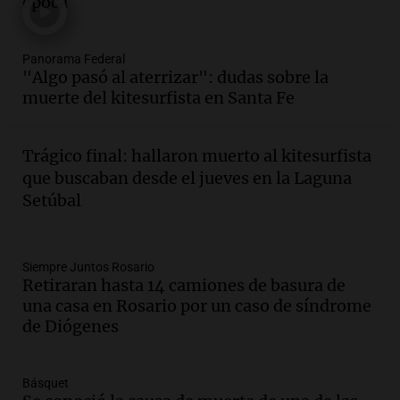
época
Panorama Federal
Episodios
Audio.
El evento más federal del año
Panorama Federal
reunirá a más de 80 expositores con
"Algo pasó al aterrizar": dudas sobre la
sabores únicos
muerte del kitesurfista en Santa Fe
Panorama Federal
Episodios
Trágico final: hallaron muerto al kitesurfista
Audio.
Mariano Moreno: pasiones
que buscaban desde el jueves en la Laguna
intensas y su legado en la revolución
Setúbal
argentina
Panorama Federal
Episodios
Audio.
El Ensamble Municipal de Música
Siempre Juntos Rosario
Retiraran hasta 14 camiones de basura de
Ciudadana de Córdoba deleitó a los
una casa en Rosario por un caso de síndrome
oyentes de la radio a puro tango
de Diógenes
Amamos Argentina
Episodios
Audio.
Boletín de Calificaciones de
Básquet
Marcelo Lamberti (Rosario Central 2 - 1