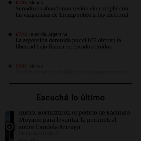
07:26
Mundo
Senadores abandonan sesión sin cumplir con
las exigencias de Trump sobre la ley electoral
07:18
Buen día, Argentina
La argentina detenida por el ICE obtuvo la
libertad bajo fianza en Estados Unidos
06:40
Mundo
Cuatro muertos en Kiev por ataques rusos en
medio de crisis de defensas antiaéreas
Escuchá lo último
06:25
Sociedad
Alerta por frío extremo, viento y Zonda: qué
provincias están afectadas este sábado
Audio.
Rechazaron el pedido de Facundo
Moyano para levantar la perimetral
sobre Candela Arizaga
06:05
Cadena 3 Mundo
Panorama Federal
Todd Blanche fue confirmado como secretario