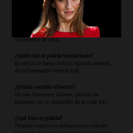
Lectura rápida
¿Qué ocurrió en Quilmes?
Un policía abatió a un delincuente durante
un intento de robo.
¿Quién fue el policía involucrado?
El oficial se llama Tobías Agustín Abregú,
de la Comisaría Vecinal 15B.
¿Dónde sucedió el hecho?
En San Francisco Solano, partido de
Quilmes, en un domicilio de la calle 846.
¿Qué hizo el policía?
Disparó contra los delincuentes cuando
intentaban forzar la entrada de la vivienda.