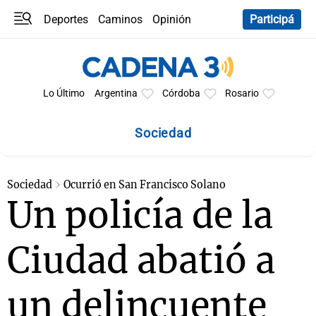
Deportes
Caminos
Opinión
Participá
Programas
Últimas coberturas
Últimas 24 h
En YouTube
Clima
Horóscopo
Lo Último
Argentina
Córdoba
Rosario
Sociedad
Sociedad
Ocurrió en San Francisco Solano
Un policía de la
Ciudad abatió a
un delincuente