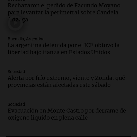
Rechazaron el pedido de Facundo Moyano
edificios y proyecta una casa del
para levantar la perimetral sobre Candela
estudiante con 48 municipios
Arizaga
involucrados
Panorama Federal
Episodios
Audio.
1° gol de Rosario Central a
Buen día, Argentina
La argentina detenida por el ICE obtuvo la
Aldosivi (Zalazar en contra) - relato
libertad bajo fianza en Estados Unidos
Gato Greco
Deportes Rosario
Episodios
Sociedad
Audio.
Mañana inicia la gran exposición
Alerta por frío extremo, viento y Zonda: qué
en la Sociedad Rural de Bulaya con
provincias están afectadas este sábado
actividades para toda la familia
Panorama Federal
Episodios
Sociedad
Evacuación en Monte Castro por derrame de
Audio.
Villa María presenta nuevos
oxígeno líquido en plena calle
edificios y una casa del estudiante para
jóvenes de la región
Panorama Federal