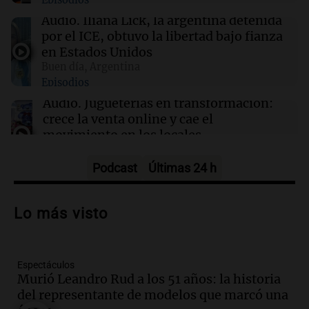
Episodios
de Justicia de Trump en una ajustada votación
Audio.
Iliana Lick, la argentina detenida
por el ICE, obtuvo la libertad bajo fianza
00:32
Clima
en Estados Unidos
Clima en Salta: cómo estará el tiempo este
Buen día, Argentina
sábado 8 de agosto
Episodios
Audio.
Jugueterías en transformación:
crece la venta online y cae el
movimiento en los locales
Buen día, Argentina
Episodios
Podcast
Últimas 24 h
Audio.
Por qué nos cuesta decir que no y
qué consecuencias tiene ceder siempre
Lo más visto
Buen día, Argentina
Episodios
Espectáculos
Audio.
Se acerca el Campeonato
Murió Leandro Rud a los 51 años: la historia
Argentino del Alfajor en el Estadio de
del representante de modelos que marcó una
Ferro este fin de semana