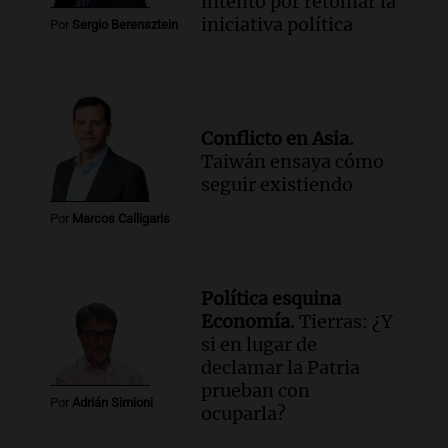
intento por retomar la
iniciativa política
Por
Sergio Berensztein
Conflicto en Asia.
Taiwán ensaya cómo
seguir existiendo
Por
Marcos Calligaris
Política esquina
Economía.
Tierras: ¿Y
si en lugar de
declamar la Patria
prueban con
Por
Adrián Simioni
ocuparla?