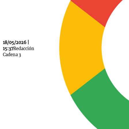
Notas
s
Notas
La Sole en
18/05/2026 |
ial
Mundial 2026
Cadena 3
15:37
Redacción
Cadena 3