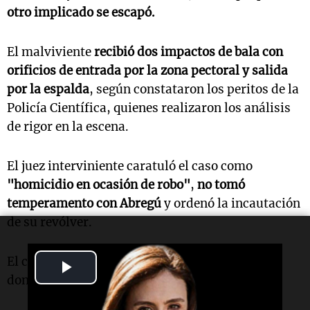
otro implicado se escapó.
El malviviente
recibió dos impactos de bala con
orificios de entrada por la zona pectoral y salida
por la espalda
, según constataron los peritos de la
Policía Científica, quienes realizaron los análisis
de rigor en la escena.
El juez interviniente caratuló el caso como
"homicidio en ocasión de robo"
,
no tomó
temperamento con Abregú
y ordenó la incautación
de su revólver.
El cadáver fue trasladado a la Morgue Policial
Play
donde se le practicará la autopsia.
Video