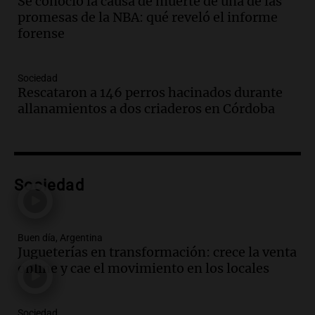
Se conoció la causa de muerte de una de las
Aldosivi)
promesas de la NBA: qué reveló el informe
Deportes Rosario
forense
Episodios
Audio.
2° gol de Rosario Central a
Sociedad
Aldosivi (Campaz) - relato Gato Greco
Rescataron a 146 perros hacinados durante
Deportes Rosario
allanamientos a dos criaderos en Córdoba
Episodios
Audio.
Nuevo desarrollo urbano y casa
del estudiante impulsan el crecimiento
en Villa María
Sociedad
Panorama Federal
Episodios
Audio.
La gran exposición de la rural de
Buen día, Argentina
la Bulaya abrirá sus puertas mañana con
Jugueterías en transformación: crece la venta
diversas actividades y sorpresas
online y cae el movimiento en los locales
Panorama Federal
Episodios
Audio.
Villa María presenta nuevos
Sociedad