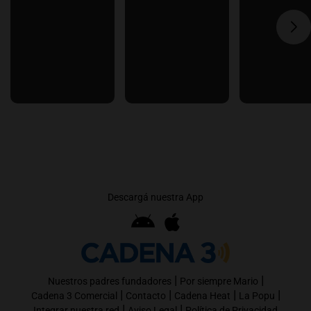
Descargá nuestra App
|
|
Nuestros padres fundadores
Por siempre Mario
|
|
|
|
Cadena 3 Comercial
Contacto
Cadena Heat
La Popu
|
|
Integrar nuestra red
Aviso Legal
Política de Privacidad