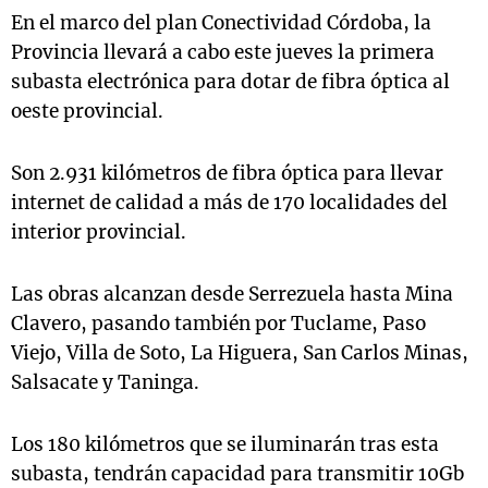
En el marco del plan Conectividad Córdoba, la
Provincia llevará a cabo este jueves la primera
subasta electrónica para dotar de fibra óptica al
Notas
oeste provincial.
s
Notas
La Sole en
ial
Mundial 2026
Cadena 3
Son 2.931 kilómetros de fibra óptica para llevar
internet de calidad a más de 170 localidades del
interior provincial.
Las obras alcanzan desde Serrezuela hasta Mina
Clavero, pasando también por Tuclame, Paso
Viejo, Villa de Soto, La Higuera, San Carlos Minas,
Salsacate y Taninga.
Los 180 kilómetros que se iluminarán tras esta
subasta, tendrán capacidad para transmitir 10Gb