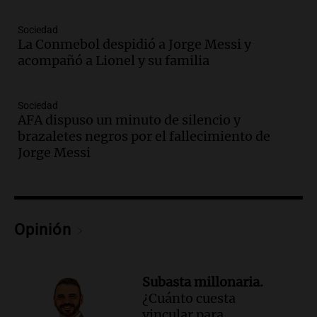
un precipicio
Una mañana para todos
Sociedad
Episodios
La Conmebol despidió a Jorge Messi y
Audio.
Chile planteó mejorar la
acompañó a Lionel y su familia
conectividad fronteriza, aérea y digital
con Jujuy
Panorama Federal
Sociedad
AFA dispuso un minuto de silencio y
Episodios
brazaletes negros por el fallecimiento de
Audio.
Del fitness a la longevidad: por
Jorge Messi
qué crece el consumo de alimentos con
proteínas
Una mañana para todos
Episodios
Audio.
Investigan un asalto millonario a
Opinión
la cooperativa Talamochita en Villa
María
Panorama Federal
Subasta millonaria.
Episodios
¿Cuánto cuesta
Audio.
Vandalismo en San Miguel de
vincular para