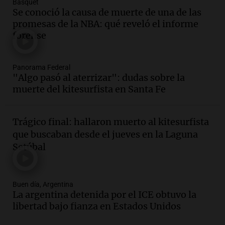
Básquet
Se conoció la causa de muerte de una de las
Audio.
Joan Gaspart: "Sin Jorge, no sé si
promesas de la NBA: qué reveló el informe
Messi hubiera llegado adonde llegó"
forense
Una mañana para todos
Episodios
Audio.
El orgullo y el sueño argentino de
Panorama Federal
"Algo pasó al aterrizar": dudas sobre la
Jorge Messi en una entrevista con Rony
muerte del kitesurfista en Santa Fe
Vargas en 2007
Una mañana para todos
Episodios
Trágico final: hallaron muerto al kitesurfista
Audio.
El abuelo de Agostina Vega, tras
que buscaban desde el jueves en la Laguna
las nuevas detenciones: "En esa casa
Setúbal
todos tenían algo que ver"
Una mañana para todos
Episodios
Buen día, Argentina
Audio.
Nutricionista derribó el mito del
La argentina detenida por el ICE obtuvo la
desayuno ideal: ¿ qué alimentos
libertad bajo fianza en Estados Unidos
conviene priorizar cada día ?
Una mañana para todos