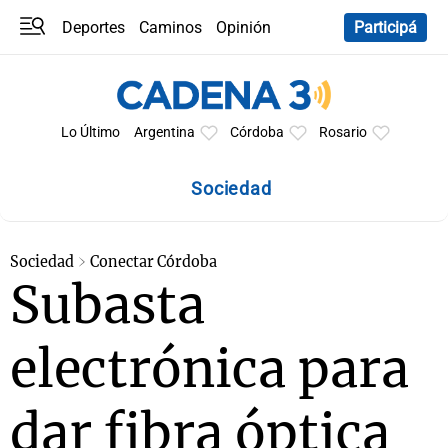
Deportes
Caminos
Opinión
Participá
Programas
Últimas coberturas
Últimas 24 h
En YouTube
Clima
Horóscopo
Lo Último
Argentina
Córdoba
Rosario
Sociedad
Sociedad
Conectar Córdoba
Subasta
electrónica para
dar fibra óptica