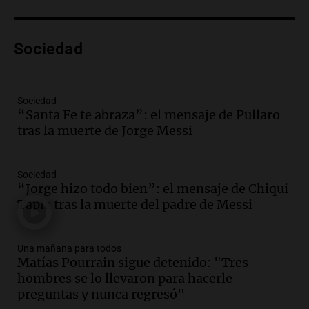
Episodios
Audio.
Murió Jorge Messi
Sociedad
Una mañana para todos
Episodios
Sociedad
Audio.
Mateo, a los 25 años, lucha
“Santa Fe te abraza”: el mensaje de Pullaro
contra el tiempo: necesita un trasplante
tras la muerte de Jorge Messi
para poder seguir viviend
Una mañana para todos
Sociedad
Episodios
“Jorge hizo todo bien”: el mensaje de Chiqui
Audio.
Estiman que la inflación nacional
Tapia tras la muerte del padre de Messi
de julio será menor al 2,9% registrado
en CABA
Una mañana para todos
Una mañana para todos
Episodios
Matías Pourrain sigue detenido: "Tres
hombres se lo llevaron para hacerle
Audio.
Altas Cumbres: rescataron a una
preguntas y nunca regresó"
cabra que llevaba ocho días atrapada en