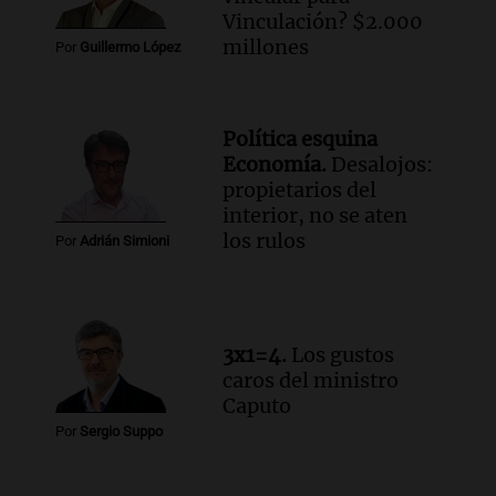
Tucumán: destruyeron 433 luminarias
Vinculación? $2.000
públicas en 14 meses
millones
Por
Guillermo López
Panorama Federal
Episodios
Audio.
Una mujer murió cuando
Política esquina
esperaba cobrar su jubilación en un
Economía.
Desalojos:
banco de San Luis
propietarios del
Panorama Federal
interior, no se aten
Episodios
los rulos
Por
Adrián Simioni
Audio.
Docentes de Jujuy denuncian que
les descontaron hasta 700 mil pesos del
salario
Panorama Federal
3x1=4.
Los gustos
Episodios
caros del ministro
Caputo
Por
Sergio Suppo