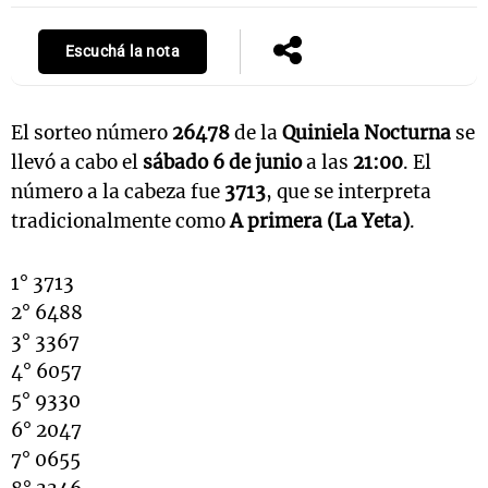
Escuchá la nota
El sorteo número
26478
de la
Quiniela Nocturna
se
llevó a cabo el
sábado 6 de junio
a las
21:00
. El
número a la cabeza fue
3713
, que se interpreta
tradicionalmente como
A primera (La Yeta)
.
1° 3713
2° 6488
3° 3367
4° 6057
5° 9330
6° 2047
7° 0655