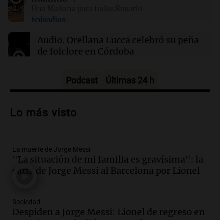
Una Mañana para todos Rosario
Episodios
01:29
Mundo
El lago Mead alcanza su nivel más bajo en 90
Audio.
Orellana Lucca celebró su peña
años, evidenciando la crisis hídrica en EE.UU.
de folclore en Córdoba
Tarde y Media
Episodios
Podcast
Últimas 24 h
Audio.
Trágico accidente en Mendoza:
un muerto y varios heridos tras caída de
Lo más visto
vehículos desde un puente
Panorama Federal
Episodios
La muerte de Jorge Messi
Audio.
Tragedia en Mendoza: un muerto
"La situación de mi familia es gravísima": la
y cinco heridos tras caer dos autos desde
carta de Jorge Messi al Barcelona por Lionel
un puente
Una mañana para todos
Episodios
Sociedad
Audio.
Messi llegará esta noche a
Despiden a Jorge Messi: Lionel de regreso en