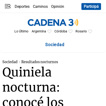
Deportes
Caminos
Opinión
Participá
Programas
Últimas coberturas
Últimas 24 h
En YouTube
Clima
Horóscopo
Lo Último
Argentina
Córdoba
Rosario
Sociedad
Sociedad
Resultados nocturnos
Quiniela
nocturna:
conocé los