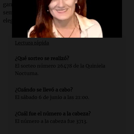
ganadores. Este sorteo, que se realiza
semanalmente, es una de las opciones más
elegidas por los jugadores en
Argentina
.
Lectura rápida
¿Qué sorteo se realizó?
El sorteo número 26478 de la Quiniela
Nocturna.
¿Cuándo se llevó a cabo?
El sábado 6 de junio a las 21:00.
¿Cuál fue el número a la cabeza?
El número a la cabeza fue 3713.