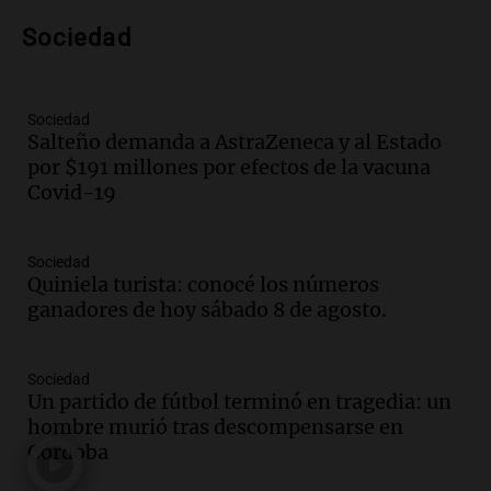
Audio.
Voluntarios limpiaron 9.000
Sociedad
metros del río Suquía y retiraron hasta
800 kilos de basura por jornada
Una mañana para todos
Episodios
Sociedad
Salteño demanda a AstraZeneca y al Estado
Audio.
La historia de la servilleta que
por $191 millones por efectos de la vacuna
firmó Jorge Messi para el primer
Covid-19
contrato de Leo con Barcelona
Una mañana para todos
Episodios
Sociedad
Quiniela turista: conocé los números
Audio.
Joan Gaspart: "Sin Jorge, no sé si
ganadores de hoy sábado 8 de agosto.
Messi hubiera llegado adonde llegó"
Una mañana para todos
Episodios
Sociedad
Un partido de fútbol terminó en tragedia: un
Audio.
El orgullo y el sueño argentino de
hombre murió tras descompensarse en
Jorge Messi en una entrevista con Rony
Córdoba
Vargas en 2007
Una mañana para todos