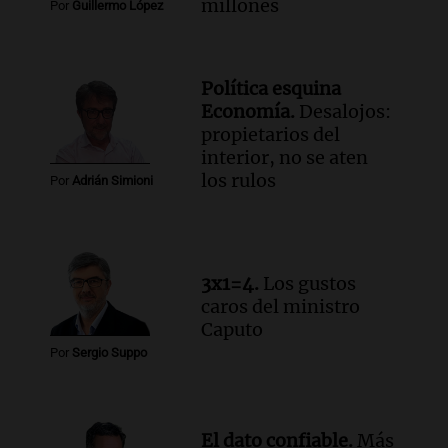
para poder seguir viviend
millones
Por
Guillermo López
Una mañana para todos
Episodios
Audio.
Estiman que la inflación nacional
Política esquina
de julio será menor al 2,9% registrado
Economía.
Desalojos:
en CABA
propietarios del
Una mañana para todos
interior, no se aten
Episodios
los rulos
Por
Adrián Simioni
Audio.
Altas Cumbres: rescataron a una
cabra que llevaba ocho días atrapada en
un precipicio
Una mañana para todos
3x1=4.
Los gustos
Episodios
caros del ministro
Audio.
Chile planteó mejorar la
Caputo
conectividad fronteriza, aérea y digital
Por
Sergio Suppo
con Jujuy
Panorama Federal
Episodios
El dato confiable.
Más