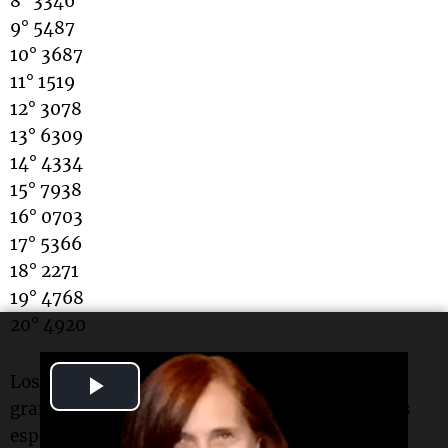
8° 3346
9° 5487
10° 3687
11° 1519
12° 3078
13° 6309
14° 4334
15° 7938
16° 0703
17° 5366
18° 2271
19° 4768
20° 4920
Play
Los resultados de la
Quiniela Nocturna
generan
gran expectativa entre los apostadores, quienes
Video
esperan con ansias conocer los números