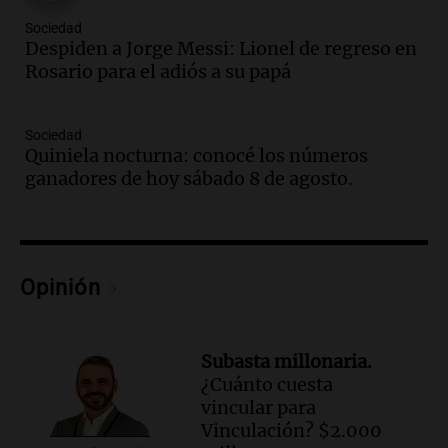
Episodios
Sociedad
Audio.
El abuelo de Agostina Vega, tras
Despiden a Jorge Messi: Lionel de regreso en
las nuevas detenciones: "En esa casa
Rosario para el adiós a su papá
todos tenían algo que ver"
Una mañana para todos
Sociedad
Episodios
Quiniela nocturna: conocé los números
Audio.
Una nutricionista derribó el mito
ganadores de hoy sábado 8 de agosto.
del desayuno ideal: qué alimentos
conviene priorizar
Una mañana para todos
Episodios
Opinión
Audio.
Murió Jorge Messi
Una mañana para todos
Episodios
Subasta millonaria.
¿Cuánto cuesta
Audio.
Mateo, a los 25 años, lucha
vincular para
contra el tiempo: necesita un trasplante
Vinculación? $2.000