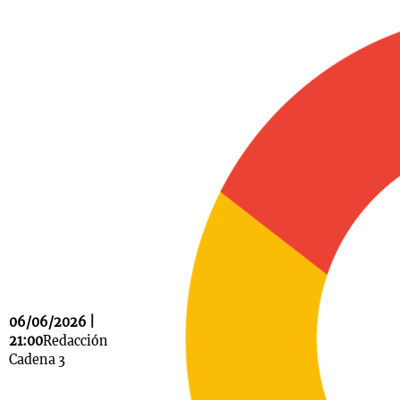
Notas
s
Notas
La Sole en
ial
Mundial 2026
Cadena 3
06/06/2026 |
21:00
Redacción
Cadena 3