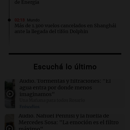
de Energía
02:13
Mundo
Más de 1.300 vuelos cancelados en Shanghái
ante la llegada del tifón Dolphin
02:03
Tecnología
Airbnb acelera el lanzamiento de funciones
gracias a la inteligencia artificial en su
Escuchá lo último
búsqueda
Audio.
Tormentas y filtraciones: "El
01:49
Mundo
agua entra por donde menos
El Pentágono solicita a la industria de defensa
imaginamos"
un aumento en la producción de armas
Una Mañana para todos Rosario
Episodios
01:31
Ciencia
Audio.
Nahuel Pennisi y la huella de
Reducir alimentos dulces no disminuye
Mercedes Sosa: "La emoción es el filtro
antojos ni mejora la salud, según estudio
máximo".