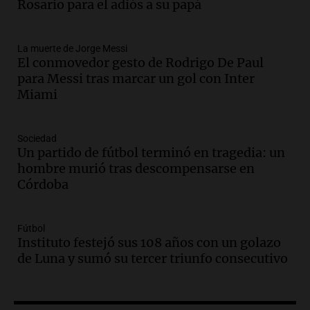
Rosario para acompañar a su familia
Rosario para el adiós a su papá
tras la muerte de su papá
Una mañana para todos
La muerte de Jorge Messi
Episodios
El conmovedor gesto de Rodrigo De Paul
Audio.
Ley de Propiedad Privada: el revés
para Messi tras marcar un gol con Inter
en el Congreso expuso una debilidad
Miami
comunicacional del Gobierno
Una mañana para todos
Episodios
Sociedad
Un partido de fútbol terminó en tragedia: un
Audio.
Casabindo se prepara para una
hombre murió tras descompensarse en
celebración única: 30.000 turistas y el
Córdoba
tradicional Toreo de la Vincha
Una mañana para todos
Episodios
Fútbol
Audio.
Borges, abogada de Pourrain:
Instituto festejó sus 108 años con un golazo
"Tres hombres se lo llevaron para
de Luna y sumó su tercer triunfo consecutivo
hacerle preguntas y nunca regresó"
Una mañana para todos
Episodios