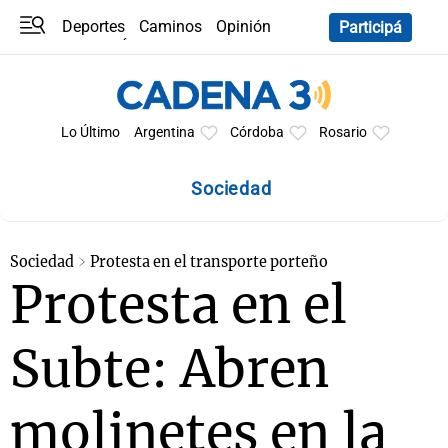
Deportes
Caminos
Opinión
Participá
Programas
Últimas coberturas
Últimas 24 h
En YouTube
Clima
Horóscopo
Lo Último
Argentina
Córdoba
Rosario
Sociedad
Sociedad
Protesta en el transporte porteño
Protesta en el
Subte: Abren
molinetes en la