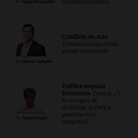
Episodios
iniciativa política
Por
Sergio Berensztein
Audio.
La justicia autoriza la reactivación
de la planta Aires del Sur en Río Grande y
reincorpora trabajadores
Panorama Federal
Conflicto en Asia.
Episodios
Taiwán ensaya cómo
Audio.
Temporal de nieve en Bariloche:
seguir existiendo
suspenden clases, postergan turnos
médicos y hay alerta amarilla
Por
Marcos Calligaris
Radioinforme 3
Episodios
Audio.
Continúa el juicio contra Oscar
Política esquina
González por el accidente en Altas
Economía.
Tierras: ¿Y
Cumbres con nuevas declaraciones
si en lugar de
Panorama Federal
declamar la Patria
Episodios
prueban con
Por
Adrián Simioni
ocuparla?