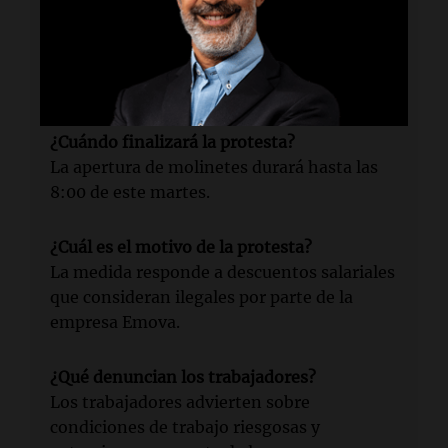
¿Quiénes están llevando a cabo la protesta?
Los metrodelegados son los responsables
de la medida.
¿Cuándo finalizará la protesta?
La apertura de molinetes durará hasta las
8:00 de este martes.
¿Cuál es el motivo de la protesta?
La medida responde a descuentos salariales
que consideran ilegales por parte de la
empresa Emova.
¿Qué denuncian los trabajadores?
Los trabajadores advierten sobre
condiciones de trabajo riesgosas y