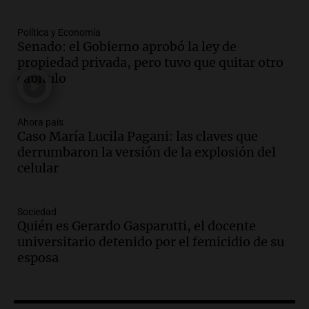
Panorama Federal
Episodios
Audio.
La santafesina Renata
Política y Economía
Senado: el Gobierno aprobó la ley de
Reinheimer fue premiada a nivel
propiedad privada, pero tuvo que quitar otro
mundial: "La ciencia tiene muchas
capítulo
facetas"
Noticias Rosario
Episodios
Audio.
Un camionero muere tras volcar
Ahora país
Caso María Lucila Pagani: las claves que
en la autopista Tucumán-Famagüeya
derrumbaron la versión de la explosión del
cerca del puente Marianela
celular
Panorama Federal
Episodios
Audio.
Detienen a hombre con
Sociedad
elementos robados en Rafaela durante
Quién es Gerardo Gasparutti, el docente
la madrugada del viernes
universitario detenido por el femicidio de su
Panorama Federal
esposa
Episodios
Audio.
Violento robo en peluquería de
Córdoba: delincuentes escapados con