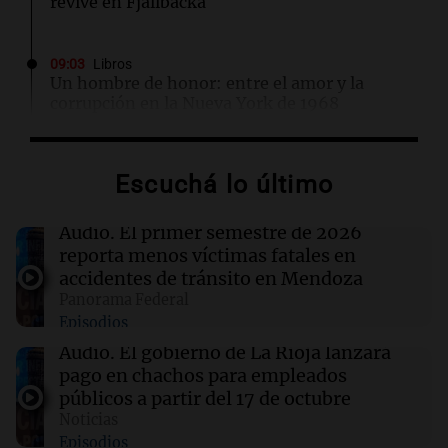
revive en Fjällbacka
09:03
Libros
Un hombre de honor: entre el amor y la
corrupción en la Nueva York de 1968
09:01
Radioinforme 3
Escuchá lo último
Aerolíneas Argentinas cerró 2025 con
superávit y pagará Ganancias por primera vez
Audio.
El primer semestre de 2026
reporta menos víctimas fatales en
09:01
Mundo
accidentes de tránsito en Mendoza
Acuerdo de defensa mutua entre Turquía,
Panorama Federal
Pakistán y Arabia Saudí en medio de
Episodios
tensiones en Oriente Medio
Audio.
El gobierno de La Rioja lanzará
pago en chachos para empleados
08:58
Primera Plana Rosario
públicos a partir del 17 de octubre
El Conicet y el Museo Castagnino invitan a
Noticias
una charla sobre pantallas en las infancias
Episodios