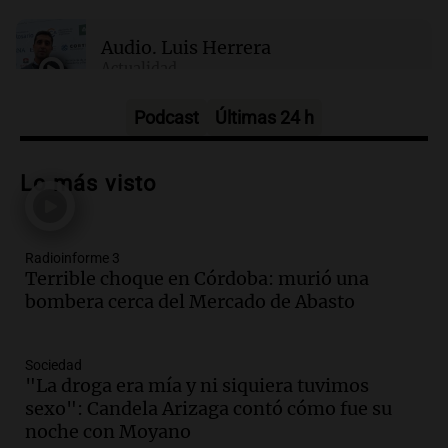
Audio.
Luis Herrera
Actualidad
Episodios
Podcast
Últimas 24 h
Audio.
Los empleados públicos en
Córdoba ganan más del doble que los
Lo más visto
privados, según un estudio
Noticias
Episodios
Radioinforme 3
Audio.
Disminuyen las víctimas fatales
Terrible choque en Córdoba: murió una
por accidentes de tránsito en el primer
bombera cerca del Mercado de Abasto
semestre del 2026
Panorama Federal
Episodios
Sociedad
Audio.
Disminuyen las víctimas fatales
"La droga era mía y ni siquiera tuvimos
por accidentes de tránsito en el primer
sexo": Candela Arizaga contó cómo fue su
semestre de 2026
noche con Moyano