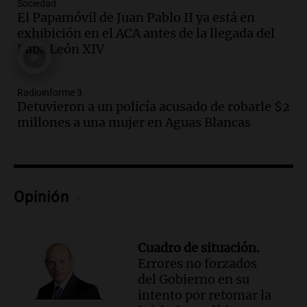
Audio.
Rafaela impulsa un registro de
Sociedad
comedores y merenderos comunitarios
El Papamóvil de Juan Pablo II ya está en
para mejorar la asistencia alimentaria
exhibición en el ACA antes de la llegada del
Panorama Federal
Papa León XIV
Episodios
Audio.
Detuvieron a un policía acusado
Radioinforme 3
de robarle $2 millones a una mujer en
Detuvieron a un policía acusado de robarle $2
Aguas Blancas
millones a una mujer en Aguas Blancas
Radioinforme 3
Episodios
Audio.
El Conicet y el Museo Castagnino
invitan a una charla sobre pantallas en
las infancias
Opinión
Noticias Rosario
Episodios
Audio.
Fuertes vientos causaron cortes
Cuadro de situación.
de luz y daños en Córdoba: más de 1500
Errores no forzados
llamados de emergencia
del Gobierno en su
Radioinforme 3
intento por retomar la