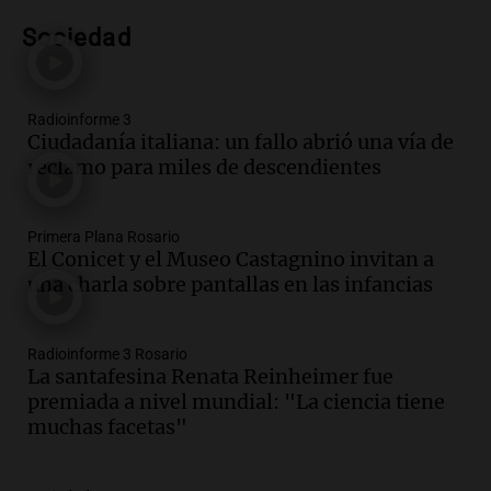
dinero y objetos de valor
Sociedad
Panorama Federal
Episodios
Audio.
La Mesa Regional por
Inseguridad Rural convoca a
Radioinforme 3
productores agropecuarios para
Ciudadanía italiana: un fallo abrió una vía de
septiembre
reclamo para miles de descendientes
Panorama Federal
Episodios
Audio.
Se aprueban modificaciones en el
Primera Plana Rosario
régimen de expropiaciones y desalojos
El Conicet y el Museo Castagnino invitan a
tras sesión legislativa intensa
una charla sobre pantallas en las infancias
Noticias
Episodios
Radioinforme 3 Rosario
Audio.
Ciudadanía italiana: un fallo
La santafesina Renata Reinheimer fue
abrió una vía de reclamo para miles de
premiada a nivel mundial: "La ciencia tiene
descendientes
muchas facetas"
Radioinforme 3
Episodios