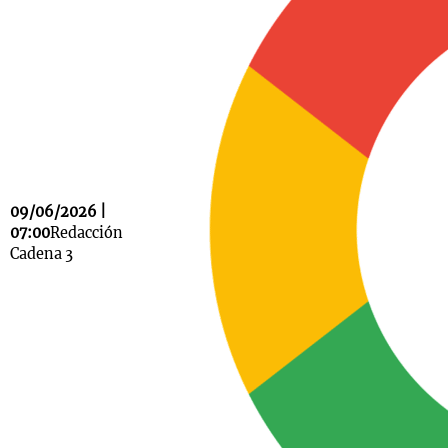
Notas
s
Notas
La Sole en
ial
Mundial 2026
Cadena 3
09/06/2026 |
07:00
Redacción
Cadena 3