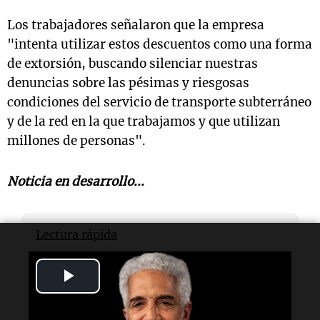
Los trabajadores señalaron que la empresa
"intenta utilizar estos descuentos como una forma
de extorsión, buscando silenciar nuestras
denuncias sobre las pésimas y riesgosas
condiciones del servicio de transporte subterráneo
y de la red en la que trabajamos y que utilizan
millones de personas".
Noticia en desarrollo...
Lectura rápida
Play
¿Qué está ocurriendo?
Se realiza una apertura de molinetes en la
Video
estación Federico Lacroze en protesta.