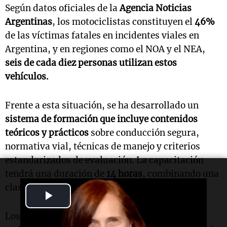
Según datos oficiales de la
Agencia Noticias
Argentinas
, los motociclistas constituyen el
46%
de las víctimas fatales en incidentes viales en
Argentina, y en regiones como el NOA y el NEA,
seis de cada diez personas utilizan estos
vehículos.
Frente a esta situación, se ha desarrollado un
sistema de formación que incluye contenidos
teóricos y prácticos
sobre conducción segura,
normativa vial, técnicas de manejo y criterios
estandarizados de evaluación. La capacitación
tendrá una duración de
14 horas
, combinando una
clase presencial y otra virtual.
Play
Video
Los participantes que completen la formación