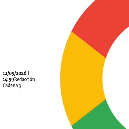
Notas
s
Notas
La Sole en
ial
Mundial 2026
Cadena 3
12/05/2026 |
14:59
Redacción
Cadena 3