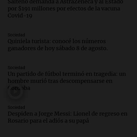
Salteño demanda a AstraZeneca y al Estado
Audio.
La historia de la servilleta que
por $191 millones por efectos de la vacuna
firmó Jorge Messi para el primer
Covid-19
contrato de Leo con Barcelona
Una mañana para todos
Episodios
Sociedad
Quiniela turista: conocé los números
Audio.
Joan Gaspart: "Sin Jorge, no sé si
ganadores de hoy sábado 8 de agosto.
Messi hubiera llegado adonde llegó"
Una mañana para todos
Episodios
Sociedad
Un partido de fútbol terminó en tragedia: un
Audio.
El orgullo y el sueño argentino de
hombre murió tras descompensarse en
Jorge Messi en una entrevista con Rony
Córdoba
Vargas en 2007
Una mañana para todos
Episodios
Sociedad
Audio.
El abuelo de Agostina Vega, tras
Despiden a Jorge Messi: Lionel de regreso en
las nuevas detenciones: "En esa casa
Rosario para el adiós a su papá
todos tenían algo que ver"
Una mañana para todos