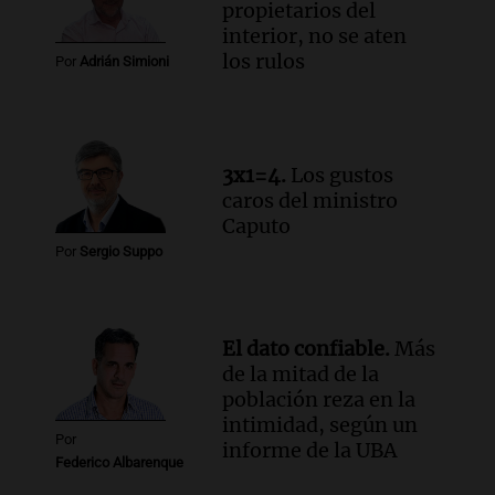
propietarios del
Una mañana para todos
interior, no se aten
Episodios
los rulos
Por
Adrián Simioni
Audio.
Altas Cumbres: rescataron a una
cabra que llevaba ocho días atrapada en
un precipicio
Una mañana para todos
3x1=4.
Los gustos
Episodios
caros del ministro
Audio.
Chile planteó mejorar la
Caputo
conectividad fronteriza, aérea y digital
Por
Sergio Suppo
con Jujuy
Panorama Federal
Episodios
El dato confiable.
Más
de la mitad de la
población reza en la
intimidad, según un
Por
informe de la UBA
Federico Albarenque