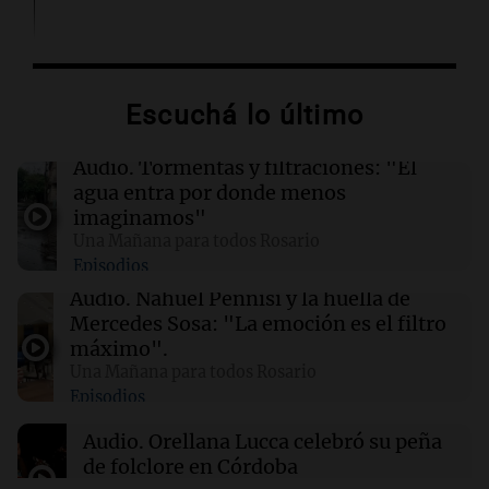
02:03
Tecnología
Airbnb acelera el lanzamiento de funciones
gracias a la inteligencia artificial en su
Escuchá lo último
búsqueda
Audio.
Tormentas y filtraciones: "El
01:49
Mundo
agua entra por donde menos
El Pentágono solicita a la industria de defensa
imaginamos"
un aumento en la producción de armas
Una Mañana para todos Rosario
Episodios
01:31
Ciencia
Audio.
Nahuel Pennisi y la huella de
Reducir alimentos dulces no disminuye
Mercedes Sosa: "La emoción es el filtro
antojos ni mejora la salud, según estudio
máximo".
Una Mañana para todos Rosario
Episodios
01:29
Mundo
El lago Mead alcanza su nivel más bajo en 90
Audio.
Orellana Lucca celebró su peña
años, evidenciando la crisis hídrica en EE.UU.
de folclore en Córdoba