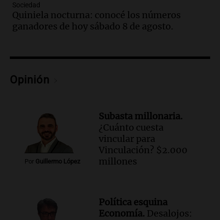
Sociedad
Episodios
Quiniela nocturna: conocé los números
Audio.
Una nutricionista derribó el mito
ganadores de hoy sábado 8 de agosto.
del desayuno ideal: qué alimentos
conviene priorizar
Una mañana para todos
Episodios
Opinión
Audio.
Murió Jorge Messi
Una mañana para todos
Episodios
Subasta millonaria.
¿Cuánto cuesta
Audio.
Mateo, a los 25 años, lucha
vincular para
contra el tiempo: necesita un trasplante
Vinculación? $2.000
para poder seguir viviend
millones
Por
Guillermo López
Una mañana para todos
Episodios
Audio.
Estiman que la inflación nacional
Política esquina
de julio será menor al 2,9% registrado
Economía.
Desalojos:
en CABA