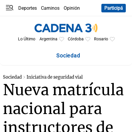
Deportes
Caminos
Opinión
Participá
Programas
Últimas coberturas
Últimas 24 h
En YouTube
Clima
Horóscopo
Lo Último
Argentina
Córdoba
Rosario
Sociedad
Sociedad
Iniciativa de seguridad vial
Nueva matrícula
nacional para
instructores de