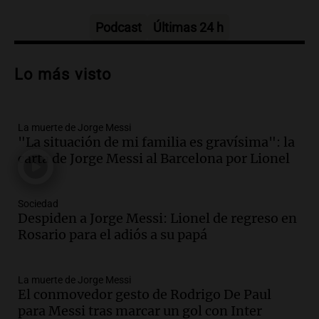
Tarde y Media
Episodios
Podcast
Últimas 24 h
Audio.
Trágico accidente en Mendoza:
un muerto y varios heridos tras caída de
Lo más visto
vehículos desde un puente
Panorama Federal
Episodios
La muerte de Jorge Messi
Audio.
Tragedia en Mendoza: un muerto
"La situación de mi familia es gravísima": la
y cinco heridos tras caer dos autos desde
carta de Jorge Messi al Barcelona por Lionel
un puente
Una mañana para todos
Episodios
Sociedad
Audio.
Messi llegará esta noche a
Despiden a Jorge Messi: Lionel de regreso en
Rosario para acompañar a su familia
Rosario para el adiós a su papá
tras la muerte de su papá
Una mañana para todos
La muerte de Jorge Messi
Episodios
El conmovedor gesto de Rodrigo De Paul
Audio.
Ley de Propiedad Privada: el revés
para Messi tras marcar un gol con Inter