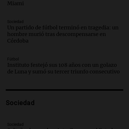
en el Congreso expuso una debilidad
Miami
comunicacional del Gobierno
Una mañana para todos
Episodios
Sociedad
Un partido de fútbol terminó en tragedia: un
Audio.
Casabindo se prepara para una
hombre murió tras descompensarse en
celebración única: 30.000 turistas y el
Córdoba
tradicional Toreo de la Vincha
Una mañana para todos
Episodios
Fútbol
Audio.
Borges, abogada de Pourrain:
Instituto festejó sus 108 años con un golazo
"Tres hombres se lo llevaron para
de Luna y sumó su tercer triunfo consecutivo
hacerle preguntas y nunca regresó"
Una mañana para todos
Episodios
Audio.
Voluntarios limpiaron 9.000
Sociedad
metros del río Suquía y retiraron hasta
800 kilos de basura por jornada
Una mañana para todos
Episodios
Sociedad