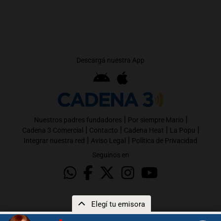
Descargá nuestra App
|
|
Nuestros padres fundadores
Por siempre Mario
|
|
|
|
Cadena 3 Comercial
Contacto
Cadena Heat
La Popu
|
|
Integrar nuestra red
Aviso Legal
Política de Privacidad
Seguinos en
Elegí tu emisora