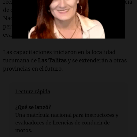
recibirán una matrícula nacional con una vigencia
de dos años, que será integrada al Sistema
Nacional de Licencias de Conducir (SINALIC),
permitiendo registrar y dar seguimiento a las
evaluaciones realizadas.
Las capacitaciones iniciaron en la localidad
tucumana de
Las Talitas
y se extenderán a otras
provincias en el futuro.
Lectura rápida
¿Qué se lanzó?
Una matrícula nacional para instructores y
evaluadores de licencias de conducir de
motos.