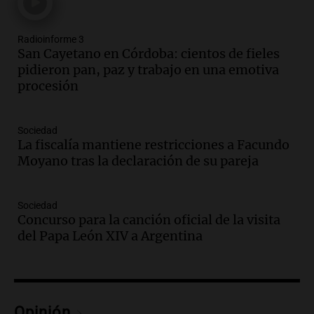
María, necesita un trasplante de médula
en Estados Unidos
Panorama Federal
Radioinforme 3
Episodios
San Cayetano en Córdoba: cientos de fieles
pidieron pan, paz y trabajo en una emotiva
Audio.
Fieles celebran a San Cayetano
procesión
en Córdoba pidiendo pan, paz y trabajo
Viva la Radio
Episodios
Sociedad
La fiscalía mantiene restricciones a Facundo
Audio.
Día Internacional de la Cerveza:
Moyano tras la declaración de su pareja
mitos, secretos y el desafío de producir
cerveza artesanal
Viva la Radio
Sociedad
Concurso para la canción oficial de la visita
Episodios
del Papa León XIV a Argentina
Audio.
Tucumán enfrenta un equilibrio
financiero precario debido a la caída del
consumo y recaudación
Panorama Federal
Episodios
Opinión