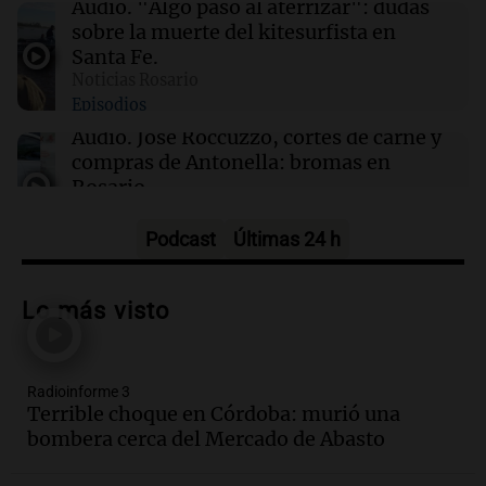
Audio.
"Algo pasó al aterrizar": dudas
Milagro"
sobre la muerte del kitesurfista en
Santa Fe.
Noticias Rosario
19:44
Panorama Federal
Episodios
"Algo pasó al aterrizar": dudas sobre la
muerte del kitesurfista en Santa Fe
Audio.
José Roccuzzo, cortes de carne y
compras de Antonella: bromas en
Rosario.
Ahora país
Episodios
Podcast
Últimas 24 h
Audio.
José Roccuzzo, cortes de carne y
compras de Antonella: bromas en
Lo más visto
Rosario.
Viva la Radio Rosario
Episodios
Radioinforme 3
Audio.
Luciano Cáceres llega a Córdoba a
Terrible choque en Córdoba: murió una
presentar “Paraíso”, una obra que
bombera cerca del Mercado de Abasto
cuestiona certezas masculinas
Amamos Argentina