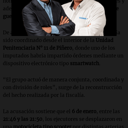
homicidio calificado bajo las mismas agravantes y
además
portación ilegítima de arma de fuego de
guerra
, en calidad de coautor.
De acuerdo con la investigación, el ataque habría
sido coordinado desde el interior de la
Unidad
Penitenciaria N° 11 de Piñero
, donde uno de los
imputados habría impartido órdenes mediante un
dispositivo electrónico tipo
smartwatch
.
“El grupo actuó de manera conjunta, coordinada y
con división de roles”, surge de la reconstrucción
del hecho realizada por la fiscalía.
La acusación sostiene que el
6 de enero
, entre las
21:46 y las 21:50
, los ejecutores se desplazaron en
una
motocicleta tipo scooter
por distintas arterias