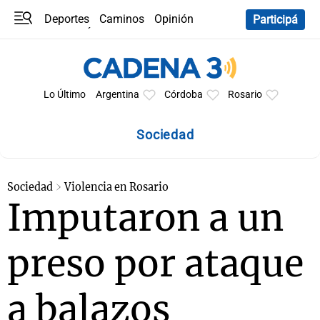
Deportes
Caminos
Opinión
Participá
Programas
Últimas coberturas
Últimas 24 h
En YouTube
Clima
Horóscopo
Lo Último
Argentina
Córdoba
Rosario
Sociedad
Sociedad
Violencia en Rosario
Imputaron a un
preso por ataque
a balazos