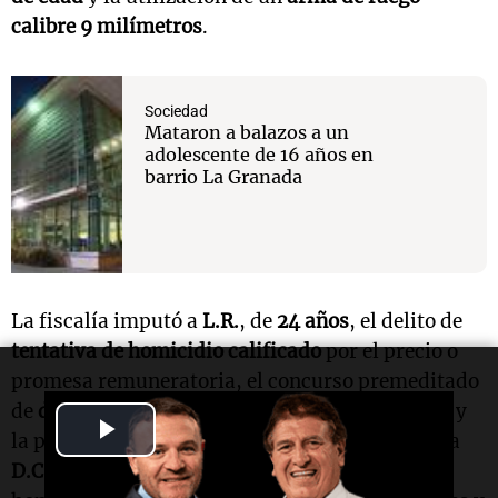
calibre 9 milímetros
.
Sociedad
Mataron a balazos a un
adolescente de 16 años en
barrio La Granada
La fiscalía imputó a
L.R.
, de
24 años
, el delito de
tentativa de homicidio calificado
por el precio o
promesa remuneratoria, el concurso premeditado
de
dos o más personas
, el uso de
arma de fuego
y
Play
la participación de
menores de edad
. En tanto, a
D.C.
, de
19 años
, se le atribuyó tentativa de
Video