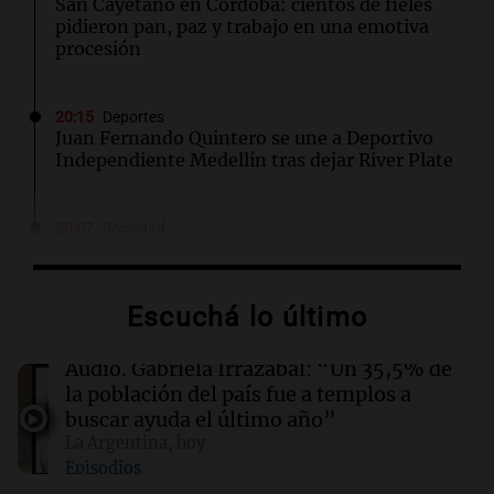
San Cayetano en Córdoba: cientos de fieles
pidieron pan, paz y trabajo en una emotiva
procesión
20:15
Deportes
Juan Fernando Quintero se une a Deportivo
Independiente Medellín tras dejar River Plate
20:07
Sociedad
La fiscalía mantiene restricciones a Facundo
Moyano tras la declaración de su pareja
Escuchá lo último
19:50
Sociedad
Concurso para la canción oficial de la visita del
Audio.
Gabriela Irrazábal: “Un 35,5% de
Papa León XIV a Argentina
la población del país fue a templos a
buscar ayuda el último año”
La Argentina, hoy
19:46
Cadena 3 Mundo
Episodios
Abelardo De la Espriella inicia su mandato en
Colombia con la visión de una "Patria