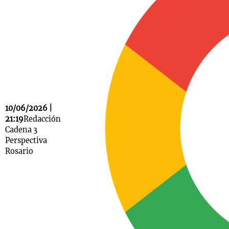
Notas
s
Notas
La Sole en
ial
Mundial 2026
Cadena 3
10/06/2026 |
21:19
Redacción
Cadena 3
Perspectiva
Rosario