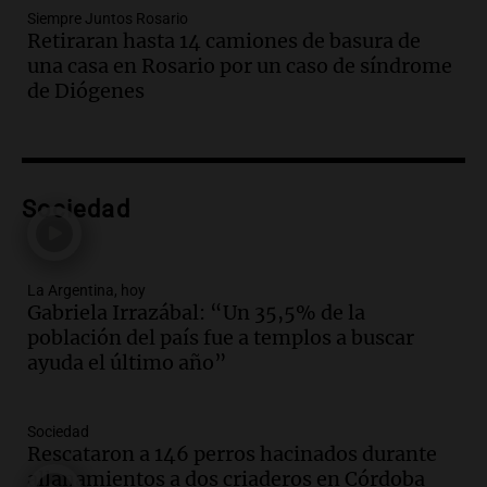
Siempre Juntos Rosario
Viva la Radio Rosario
Retiraran hasta 14 camiones de basura de
Episodios
una casa en Rosario por un caso de síndrome
Audio.
Fieles movilizados por San
de Diógenes
Cayetano en Rosario.
Viva la Radio Rosario
Episodios
Audio.
Se registra inusual nevada en
Sociedad
Zapala, Neuquén, con más de mil
camiones varados
Panorama Federal
La Argentina, hoy
Episodios
Gabriela Irrazábal: “Un 35,5% de la
población del país fue a templos a buscar
Audio.
Controversia en el peronismo
ayuda el último año”
mendocino por ausencia de senadora
embarazada en votación clave
Panorama Federal
Sociedad
Episodios
Rescataron a 146 perros hacinados durante
Audio.
Mateo Bouniba, joven de Villa
allanamientos a dos criaderos en Córdoba