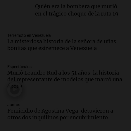
Episodios
Quién era la bombera que murió
Audio.
Inflación: por qué el 2,9% de
en el trágico choque de la ruta 19
julio en CABA no anticipa el dato
nacional, según economista
Informados al regreso
Terremoto en Venezuela
Episodios
La misteriosa historia de la señora de uñas
Audio.
Giordano advirtió por el
bonitas que estremece a Venezuela
endeudamiento: "La solución es que
haya más crédito y a menor tasa"
Informados al regreso
Espectáculos
Murió Leandro Rud a los 51 años: la historia
Episodios
del representante de modelos que marcó una
Audio.
Media sanción a la ley de
época
inviolabilidad: un avance para
propietarios e inquilinos en Argentina
Panorama Federal
Juntos
Episodios
Femicidio de Agostina Vega: detuvieron a
Audio.
Promocionan cortes de cerdo
otros dos inquilinos por encubrimiento
ante la caída de consumo de carne de
vaca por precios.