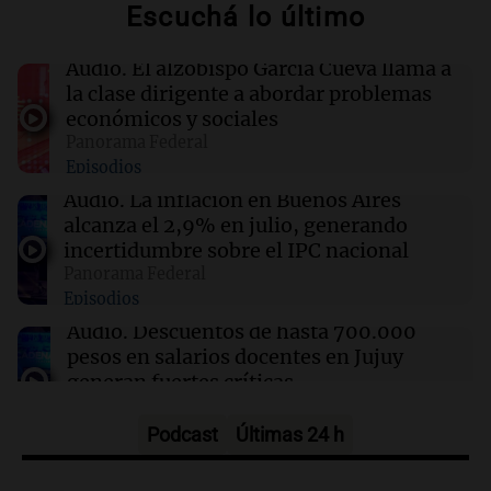
Escuchá lo último
La CAF respalda a Infantino tras el cierre del
proyecto FIFA Forward Enterprise
Audio.
El alzobispo García Cueva llama a
la clase dirigente a abordar problemas
15:02
Espectáculos
económicos y sociales
Emily Ceco desmiente romance con Roberto
Panorama Federal
García Moritán: "No hubo primer beso"
Episodios
Audio.
La inflación en Buenos Aires
15:00
Sociedad
alcanza el 2,9% en julio, generando
Quiniela matutina: conocé los números
incertidumbre sobre el IPC nacional
ganadores de hoy viernes 7 de agosto.
Panorama Federal
Episodios
Audio.
Descuentos de hasta 700.000
pesos en salarios docentes en Jujuy
generan fuertes críticas
Panorama Federal
Episodios
Podcast
Últimas 24 h
Audio.
Docentes de Jujuy denuncian
descuentos de hasta 700.000 pesos en