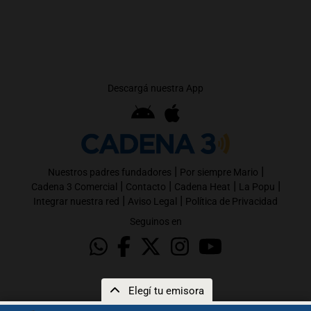
Descargá nuestra App
|
|
Nuestros padres fundadores
Por siempre Mario
|
|
|
|
Cadena 3 Comercial
Contacto
Cadena Heat
La Popu
|
|
Integrar nuestra red
Aviso Legal
Política de Privacidad
Seguinos en
Elegí tu emisora