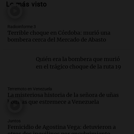
Lo más visto
sus salarios y genera alarma
Panorama Federal
Episodios
Radioinforme 3
Audio.
Siniestro vial en Salta: una mujer
Terrible choque en Córdoba: murió una
fallece tras perder el control de su
bombera cerca del Mercado de Abasto
vehículo
Panorama Federal
Episodios
Quién era la bombera que murió
Audio.
Docentes de Jujuy enfrentan
en el trágico choque de la ruta 19
descuentos de hasta 700.000 pesos en
sus salarios, denuncian desde el
sindicato
Panorama Federal
Terremoto en Venezuela
La misteriosa historia de la señora de uñas
Episodios
Audio.
La justicia reconoce el COVID
bonitas que estremece a Venezuela
como enfermedad laboral tras caso de
docente fallecido en 2021
Panorama Federal
Juntos
Femicidio de Agostina Vega: detuvieron a
Episodios
otros dos inquilinos por encubrimiento