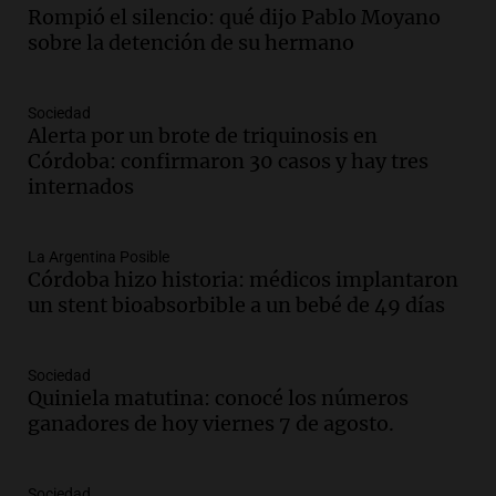
Episodios
Rompió el silencio: qué dijo Pablo Moyano
sobre la detención de su hermano
Audio.
Femicidio por fuego en el auto:
qué dijo la defensa del esposo acusado
Radioinforme 3
Sociedad
Episodios
Alerta por un brote de triquinosis en
Córdoba: confirmaron 30 casos y hay tres
Audio.
Exconvicto con doble empleo
internados
estatal: la SENAF asegura que se enteró
por los medios
Radioinforme 3
La Argentina Posible
Episodios
Córdoba hizo historia: médicos implantaron
un stent bioabsorbible a un bebé de 49 días
Audio.
Los gustos caros del ministro
Caputo | Por Sergio Suppo
3x1:4
Sociedad
Quiniela matutina: conocé los números
Episodios
ganadores de hoy viernes 7 de agosto.
Audio.
Desalojos: propietarios del
interior, no se aten los rulos | Por
Adrián Simioni
Sociedad