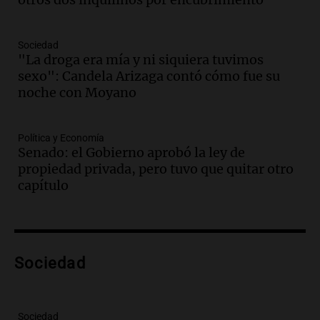
Audio.
Mujer de más de 30 años muere
en un siniestro vial en circunvalación
Este-Oeste de Salta
Sociedad
Panorama Federal
"La droga era mía y ni siquiera tuvimos
Episodios
sexo": Candela Arizaga contó cómo fue su
Audio.
La justicia reconoce el COVID
noche con Moyano
como enfermedad laboral tras el
fallecimiento de un docente
Política y Economía
Panorama Federal
Senado: el Gobierno aprobó la ley de
Episodios
Audio.
Encuentran cuerpo en el Riacho
propiedad privada, pero tuvo que quitar otro
Santa Fe: se trataría de un hombre
capítulo
desaparecido mientras practicaba
kitesurf
Panorama Federal
Episodios
Audio.
Solans Hoteles es patrocinante
Sociedad
porque el concurso “abre un espacio a la
creatividad”
Edición 2026
Sociedad