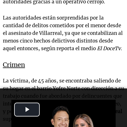
autoridades gracias a un operativo cerrojo.
Las autoridades están sorprendidas por la
cantidad de delitos cometidos por el menor desde
el asesinato de Villarreal, ya que se contabilizan al
menos cinco hechos delictivos distintos desde
aquel entonces, según reporta el medio
El DoceTv
.
Crimen
La víctima, de 45 años, se encontraba saliendo de
su hogar en el barrio Yofre Norte con dirección a su
trabajo cuando fue abordado por delincuentes que
intentaron robarle la moto. En medio del forcejeo,
Play
y pese a que lograron quitarle el rodado,
Villarreal
suplicó: "Tengo dos hijos, no me maten".
Video