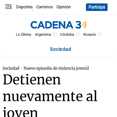
Deportes
Caminos
Opinión
Participá
Programas
Últimas coberturas
Últimas 24 h
En YouTube
Clima
Horóscopo
Lo Último
Argentina
Córdoba
Rosario
Sociedad
Sociedad
Nuevo episodio de violencia juvenil
Detienen
nuevamente al
joven