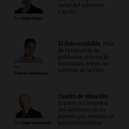
exposición agrícola en Bulaya con
caros del ministro
diversas atracciones para todos
Caputo
Panorama Federal
Por
Sergio Suppo
Episodios
Audio.
Se atrincheró la intendenta
interina de Villa Santa Cruz del Lago
tras ser destituida
El dato confiable.
Más
Ahora país
de la mitad de la
Episodios
población reza en la
intimidad, según un
Por
informe de la UBA
Federico Albarenque
Cuadro de situación.
Errores no forzados
del Gobierno en su
intento por retomar la
iniciativa política
Por
Sergio Berensztein