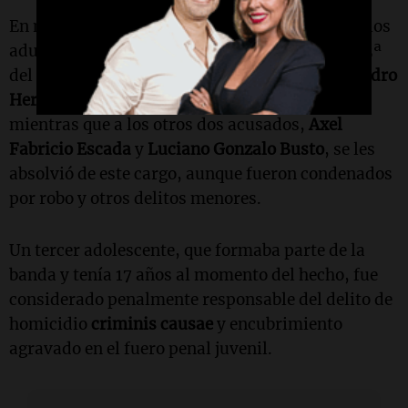
En marzo de este año se realizó el juicio contra los
adultos involucrados en el crimen. La Cámara 3ª
del Crimen de Córdoba condenó a
Héctor Alejandro
Herrera
por el homicidio en ocasión de robo,
mientras que a los otros dos acusados,
Axel
Fabricio Escada
y
Luciano Gonzalo Busto
, se les
absolvió de este cargo, aunque fueron condenados
por robo y otros delitos menores.
Un tercer adolescente, que formaba parte de la
banda y tenía 17 años al momento del hecho, fue
considerado penalmente responsable del delito de
homicidio
criminis causae
y encubrimiento
agravado en el fuero penal juvenil.