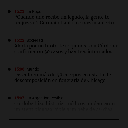
15:23
La Popu
“Cuando uno recibe un legado, la gente te
prejuzga”: Germain habló a corazón abierto
15:22
Sociedad
Alerta por un brote de triquinosis en Córdoba:
confirmaron 30 casos y hay tres internados
15:08
Mundo
Descubren más de 50 cuerpos en estado de
descomposición en funeraria de Chicago
15:07
La Argentina Posible
Córdoba hizo historia: médicos implantaron
un stent bioabsorbible a un bebé de 49 días
15:07
Deportes