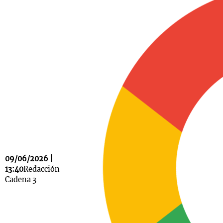
Notas
s
Notas
La Sole en
ial
Mundial 2026
Cadena 3
09/06/2026 |
13:40
Redacción
Cadena 3