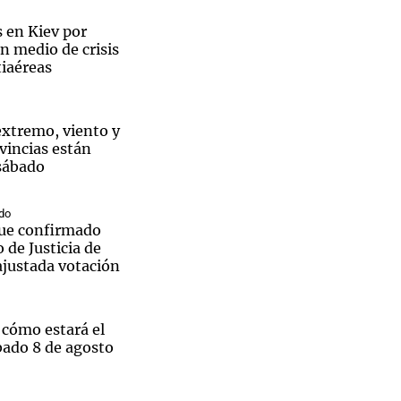
 en Kiev por
n medio de crisis
tiaéreas
Notas
tas
Notas
 extremo, viento y
Venezuela de
vincias están
 Groenlandia
Comprometidos
Madur
 sábado
do
ue confirmado
 de Justicia de
justada votación
 cómo estará el
bado 8 de agosto