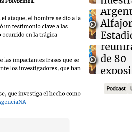
nuestr
os Polvorines.
Episodios
Audio.
Argent
relaci
 el ataque, el hombre se dio a la
event
Alfajor
interp
ó un testimonio clave a las
federa
Estadi
Panorama F
 ocurrido en la trágica
Episodios
Audio.
reunir
Ferro 
Maria
de 80
de se
e las impactantes frases que se
Audio.
Moren
nte los investigadores, que han
exposi
Panorama F
Episodios
Ensam
pasion
con sa
Podcast
Munici
intens
únicos
nse, que investiga el hecho como
AgenciaNA
Músic
legado
Panorama F
Episodios
Audio.
Ciudad
revolu
de
Córdo
argent