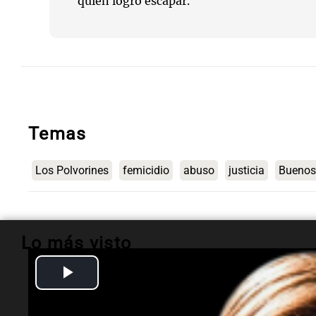
quien logró escapar.
Temas
Los Polvorines
femicidio
abuso
justicia
Buenos
Lo más visto
Play
Espectáculos
Video