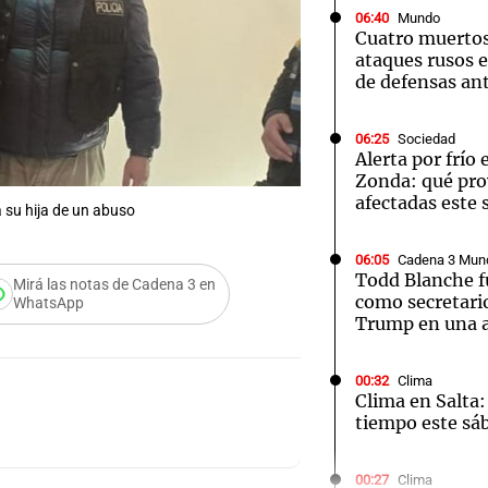
06:40
Mundo
Cuatro muertos
ataques rusos e
de defensas an
06:25
Sociedad
Notas
Notas
No
Alerta por frío
Zonda: qué pro
e en Cadena 3
El huracán de Arequito
Cadena 3 en
afectadas este
 su hija de un abuso
06:05
Cadena 3 Mun
Todd Blanche f
Mirá las notas de Cadena 3 en
como secretario
WhatsApp
Trump en una a
00:32
Clima
Clima en Salta:
tiempo este sá
00:27
Clima