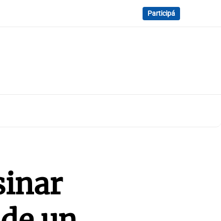
Participá
sinar
 de un