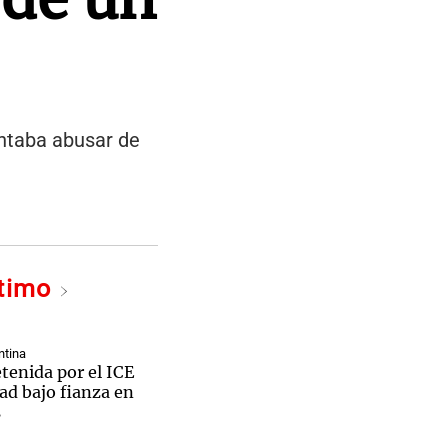
entaba abusar de
ltimo
ntina
tenida por el ICE
tad bajo fianza en
s