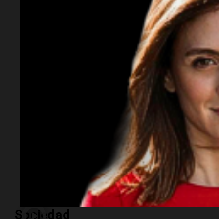
Murió Leandro Rud a
los 51 años: la
historia del
representante de
modelos que marcó
una época
El empresario y conductor falleció tras una larga
lucha contra un cáncer de parótida. Fundó una de las
agencias de modelos más reconocidas y luego volcó
su historia a la televisión.
Sociedad