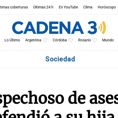
ltimas coberturas
Últimas 24 h
En YouTube
Clima
Horóscopo
Lo Último
Argentina
Córdoba
Rosario
Mundo
Sociedad
spechoso de ase
fendió a su hija