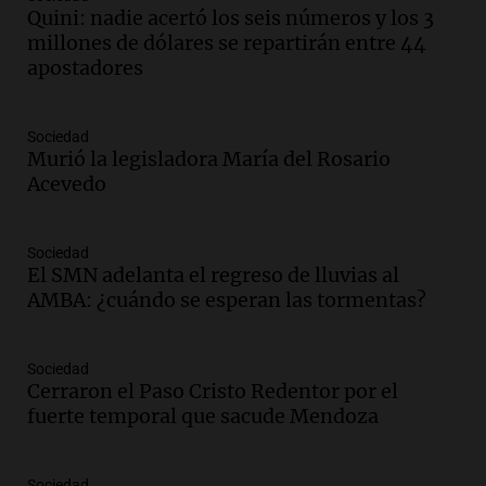
Quini: nadie acertó los seis números y los 3
aumentan tarifas del SUBTE en Buenos
millones de dólares se repartirán entre 44
Aires desde agosto
apostadores
Panorama Federal
Episodios
Audio.
Kicillof critica la desregulación
Sociedad
financiera y el aumento de la morosidad
Murió la legisladora María del Rosario
en Buenos Aires
Acevedo
Panorama Federal
Episodios
Sociedad
Audio.
La UNT evalúa apelación ante la
El SMN adelanta el regreso de lluvias al
Corte Suprema tras fallo que aparta a
AMBA: ¿cuándo se esperan las tormentas?
Pagani como rector
Panorama Federal
Episodios
Sociedad
Audio.
El cardenal Ángel Rossi advirtió
Cerraron el Paso Cristo Redentor por el
que la justicia social viene siendo
fuerte temporal que sacude Mendoza
“despreciada y burlada”
Santa Misa
Sociedad