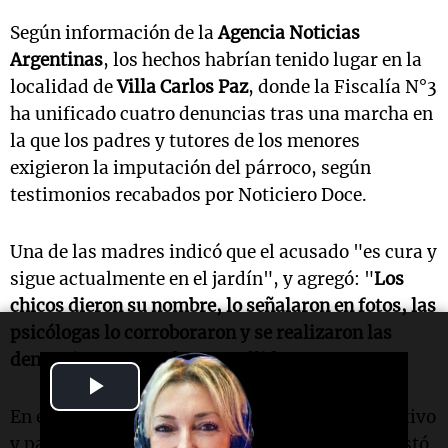
Según información de la
Agencia Noticias
Argentinas
, los hechos habrían tenido lugar en la
localidad de
Villa Carlos Paz
, donde la Fiscalía N°3
ha unificado cuatro denuncias tras una marcha en
la que los padres y tutores de los menores
exigieron la imputación del párroco, según
testimonios recabados por Noticiero Doce.
Una de las madres indicó que el acusado "es cura y
sigue actualmente en el jardín", y agregó: "
Los
chicos dieron su nombre, lo señalaron en fotos, las
psicólogas lo corroboraron y se realizaron las
denuncias con nombre y apellido
".
Play
En el comunicado, la JAEC, como órgano educativo
Video
y pastoral del Arzobispado de Córdoba, manifestó