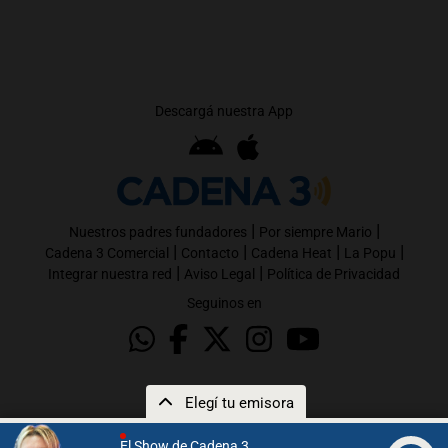
Descargá nuestra App
|
|
Nuestros padres fundadores
Por siempre Mario
|
|
|
|
Cadena 3 Comercial
Contacto
Cadena Heat
La Popu
|
|
Integrar nuestra red
Aviso Legal
Política de Privacidad
Seguinos en
Elegí tu emisora
El Show de Cadena 3