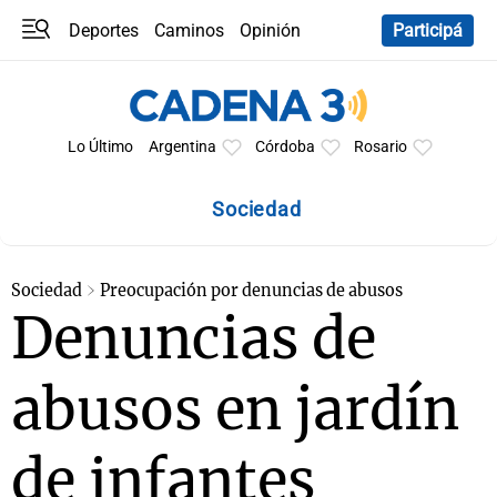
Deportes
Caminos
Opinión
Participá
Programas
Últimas coberturas
Últimas 24 h
En YouTube
Clima
Horóscopo
Lo Último
Argentina
Córdoba
Rosario
Sociedad
Sociedad
Preocupación por denuncias de abusos
Denuncias de
abusos en jardín
de infantes