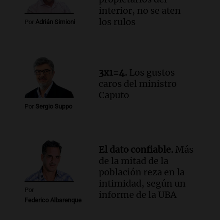
Panorama Federal
interior, no se aten
Episodios
los rulos
Por
Adrián Simioni
Audio.
La lección del Titanic y la
humildad en tiempos de tormenta
según San Ignacio de Loyola
Panorama Federal
3x1=4.
Los gustos
Episodios
caros del ministro
Audio.
Tormentas y filtraciones: "El
Caputo
agua entra por donde menos
Por
Sergio Suppo
imaginamos"
Una Mañana para todos Rosario
Episodios
El dato confiable.
Más
de la mitad de la
población reza en la
intimidad, según un
Por
informe de la UBA
Federico Albarenque