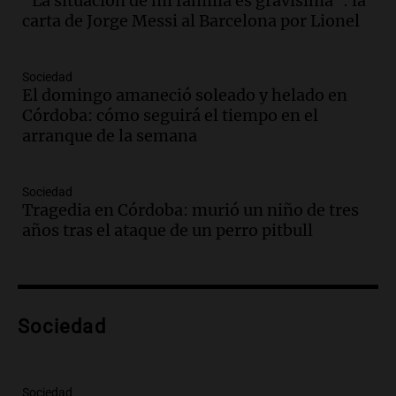
"La situación de mi familia es gravísima": la
revolucionado por hinchas argentinos
carta de Jorge Messi al Barcelona por Lionel
Amamos los Domingos
Episodios
Audio.
Crisis diplomática: el embajador
Sociedad
El domingo amaneció soleado y helado en
argentino regresa al país tras conflicto
Córdoba: cómo seguirá el tiempo en el
con Brasil
arranque de la semana
Panorama Federal
Episodios
Audio.
Bomberos asisten a senderista
Sociedad
con fractura de tobillo en refugio Doña
Tragedia en Córdoba: murió un niño de tres
Rosa
años tras el ataque de un perro pitbull
Panorama Federal
Episodios
Audio.
Amaycha del Valle avanza en
investigación internacional sobre asma
Sociedad
con nueva tecnología médica
Panorama Federal
Episodios
Audio.
Suspenden descuento en SUBE y
Sociedad