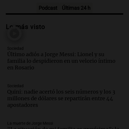
Episodios
Podcast
Últimas 24 h
Audio.
Patricia Palmer y Mario Pasik
hablaron de su obra en Cadena 3
Lo más visto
Amamos los Domingos
Episodios
Sociedad
Audio.
Córdoba espera a León XIV con el
Último adiós a Jorge Messi: Lionel y su
recuerdo del paso de Juan Pablo II: "Te
familia lo despidieron en un velorio íntimo
traspasaba con la mirada"
en Rosario
Amamos los Domingos
Episodios
Audio.
El observatorio de Bosque Alegre,
Sociedad
un imperdible cordobés para los
Quini: nadie acertó los seis números y los 3
amantes de la astronomía
millones de dólares se repartirán entre 44
Amamos los Domingos
apostadores
Episodios
Audio.
“No entendíamos qué cantaban”:
La muerte de Jorge Messi
la historia del club de Irlanda