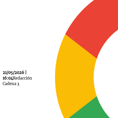
Notas
s
Notas
La Sole en
ial
Mundial 2026
Cadena 3
21/05/2026 |
16:04
Redacción
Cadena 3