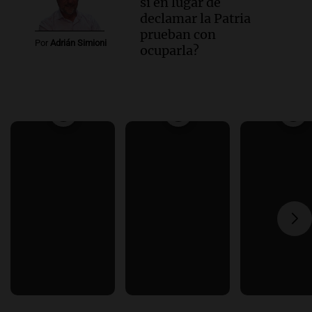
si en lugar de
declamar la Patria
prueban con
Por
Adrián Simioni
ocuparla?