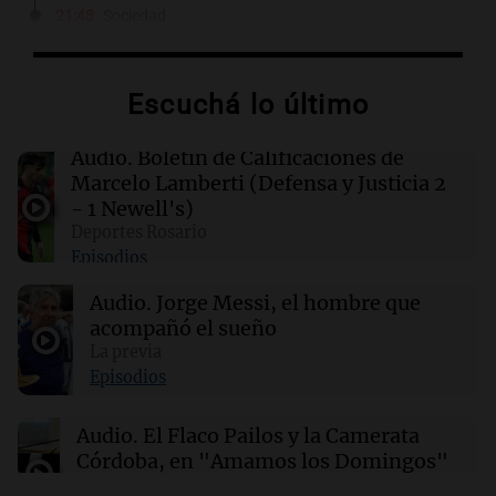
21:48
Sociedad
Quini: nadie acertó los seis números y los 3
millones de dólares se repartirán entre 44
apostadores
Escuchá lo último
21:36
Deportes
Audio.
Boletín de Calificaciones de
El futbolista argentino Matías Pourrain
Marcelo Lamberti (Defensa y Justicia 2
permanece detenido en una cárcel de máxima
- 1 Newell's)
seguridad en EE. UU.
Deportes Rosario
Episodios
21:32
Ciencia
Audio.
Jorge Messi, el hombre que
¿Por qué los dinosaurios nunca evolucionaron
a tamaños diminutos si alcanzaron
acompañó el sueño
gigantescas proporciones?
La previa
Episodios
21:31
Ciencia
Audio.
El Flaco Pailos y la Camerata
Químicos rompen barreras en reacciones
Córdoba, en "Amamos los Domingos"
químicas al liberar electrones directamente en
solución
Amamos los Domingos