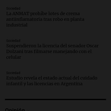
en las altas cumbres
Sociedad
Panorama Federal
La ANMAT prohíbe lotes de crema
Episodios
antiinflamatoria tras robo en planta
Audio.
Córdoba enfrenta fuertes vientos
industrial
que afectan diversas actividades locales,
según Barrionuevo
Noticias
Sociedad
Suspendieron la licencia del senador Oscar
Episodios
Dolzani tras filmarse manejando con el
Audio.
Sanctions for Lawyer Diego
celular
Javier Chacón: Detained Again After
Attending World Cup
Panorama Federal
Sociedad
Episodios
Estudio revela el estado actual del cuidado
Audio.
Embajada china en Argentina
infantil y las licencias en Argentina
repudia amenazas de EE. UU. y exige
respeto a la soberanía nacional
Noticias
Episodios
Opinión