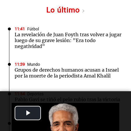
Lo último
11:41
Fútbol
La revelación de Juan Foyth tras volver a jugar
luego de su grave lesión: "Era todo
negatividad"
11:39
Mundo
Grupos de derechos humanos acusan a Israel
por la muerte de la periodista Amal Khalil
11:34
Deportes
Pablo Gavi se tiñó el pelo rubio tras la victoria
de España en el Mundial 2026
Play
11:33
Fútbol
Video
Racing apartó del plantel a tres jugadores