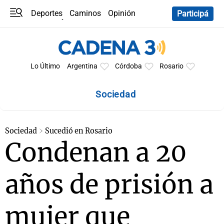
Deportes
Caminos
Opinión
Participá
Programas
Últimas coberturas
Últimas 24 h
En YouTube
Clima
Horóscopo
Lo Último
Argentina
Córdoba
Rosario
Sociedad
Sociedad
Sucedió en Rosario
Condenan a 20
años de prisión a
mujer que