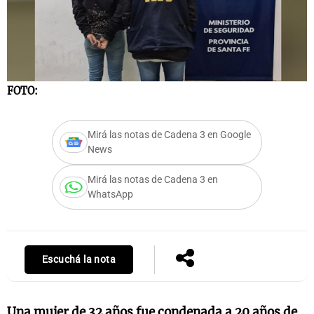
Notas
s
Notas
FOTO:
La Sole en
ial
Mundial 2026
Cadena 3
Mirá las notas de Cadena 3 en Google
News
Mirá las notas de Cadena 3 en
WhatsApp
Escuchá la nota
Una mujer de 32 años fue condenada a 20 años de