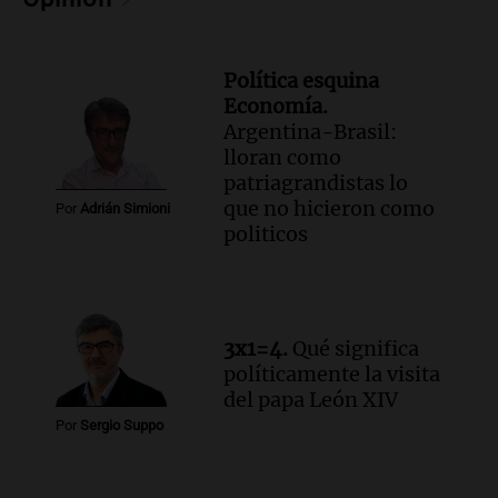
Audio.
Suspenden viaje a Catamarca por
alerta meteorológico de ministros
Santini y Caputo
Política esquina
Panorama Federal
Economía.
Episodios
Argentina-Brasil:
Audio.
Incremento del precio de la
lloran como
carne frente a la pasta artesanal en
patriagrandistas lo
Córdoba
que no hicieron como
Por
Adrián Simioni
Noticias
politicos
Episodios
Audio.
Movilización frente al Congreso
por tierras se mantiene pese a
temporales y cambios legislativos
3x1=4.
Qué significa
Panorama Federal
políticamente la visita
Episodios
del papa León XIV
Audio.
Monseñor Raúl Pizarro Travers es
Por
Sergio Suppo
el actual secretario general de la
Conferencia Episcopal Argentina.
Noticias Rosario