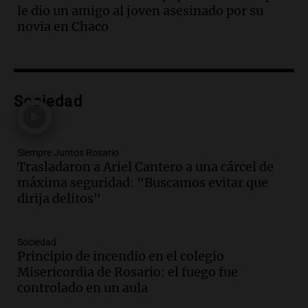
Noticias Rosario
le dio un amigo al joven asesinado por su
Episodios
novia en Chaco
Audio.
Los trabajadores de la Unión
Obrera Metalúrgica advierten sobre
pérdida de empleos en la industria
metalúrgica
Panorama Federal
Sociedad
Episodios
Audio.
El Senado debate proyecto de
propiedad privada sin capítulo de tierras
Siempre Juntos Rosario
desde las 14 horas
Trasladaron a Ariel Cantero a una cárcel de
Panorama Federal
máxima seguridad: "Buscamos evitar que
Episodios
dirija delitos"
Audio.
Giro en la causa de la mujer a la
que le “explotó el celular”: acusan al
marido de matarla
Sociedad
Juntos
Principio de incendio en el colegio
Episodios
Misericordia de Rosario: el fuego fue
controlado en un aula
Audio.
Continúan las declaraciones en el
juicio a Óscar González por el accidente