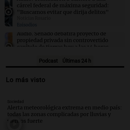
Indonesia
cárcel federal de máxima seguridad:
"Buscamos evitar que dirija delitos"
Noticias Rosario
11:17
Mundo
Episodios
Renuncia del profesor negro más joven de
Cambridge tras acusaciones de plagio y dudas
Audio.
Senado debatirá proyecto de
sobre sus credenciales
propiedad privada sin controvertido
capítulo de tierras hoy a las 14 horas
Noticias
Episodios
Podcast
Últimas 24 h
Audio.
Asesinan a influencer mexicano
César Gastelum durante transmisión en
Lo más visto
vivo en Culiacán, Sinaloa
Panorama Federal
Episodios
Sociedad
Audio.
Detienen al esposo de mujer que
Alerta meteorológica extrema en medio país:
falleció tras supuesta explosión de
todas las zonas complicadas por lluvias y
celular en Córdoba
vientos fuerte
Noticias
Episodios