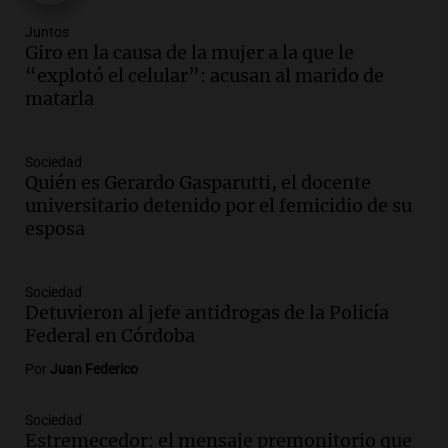
Audio.
El Vaticano expresa su apoyo a
Juntos
madres buscadoras en México en medio
Giro en la causa de la mujer a la que le
de crisis de desapariciones
“explotó el celular”: acusan al marido de
Panorama Federal
matarla
Episodios
Audio.
Tormentas y vientos intensos
Sociedad
afectan Santa Fe: recomendaciones para
Quién es Gerardo Gasparutti, el docente
los vecinos
universitario detenido por el femicidio de su
Noticias
esposa
Episodios
Audio.
Ráfagas de viento fuertes
generan inconvenientes en Córdoba: un
Sociedad
Detuvieron al jefe antidrogas de la Policía
árbol obstaculiza avenidas
Federal en Córdoba
Noticias
Episodios
Por
Juan Federico
Audio.
A 13 años de Salta 2141,
familiares mantienen vivo el reclamo de
Sociedad
memoria y justicia
Estremecedor: el mensaje premonitorio que