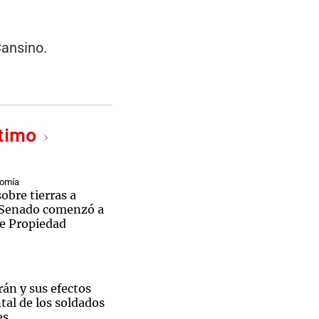
Cansino.
ltimo
nomía
sobre tierras a
l Senado comenzó a
de Propiedad
rán y sus efectos
tal de los soldados
es