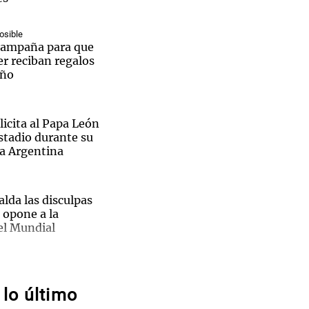
osible
campaña para que
r reciban regalos
iño
Notas
tas
Notas
Venezuela de
 Groenlandia
Comprometidos
Madur
icita al Papa León
estadio durante su
a a Argentina
lda las disculpas
 opone a la
el Mundial
i en Cadena 3
ron una
 a estar entre los
lo último
"