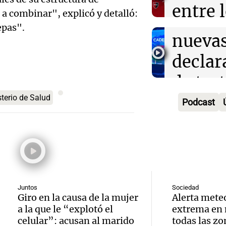
expect
entre 
 a combinar", explicó y detalló:
Gonzá
Ahora país
prime
epas".
Episodios
Audio.
nueva
ocho"
viento
declar
Deportes Ro
compli
de tes
Episodios
Audio.
combat
sobre 
terio de Salud
Podcast
claves 
incend
accide
en la 
forest
Panorama F
la muj
Episodios
Audio.
Villa 
quemad
Suárez
Ahora país
E-53: 
Juntos
Sociedad
Episodios
Audio.
como
Giro en la causa de la mujer
Alerta mete
detuvi
a la que le “explotó el
extrema en 
a auto
candid
celular”: acusan al marido
todas las z