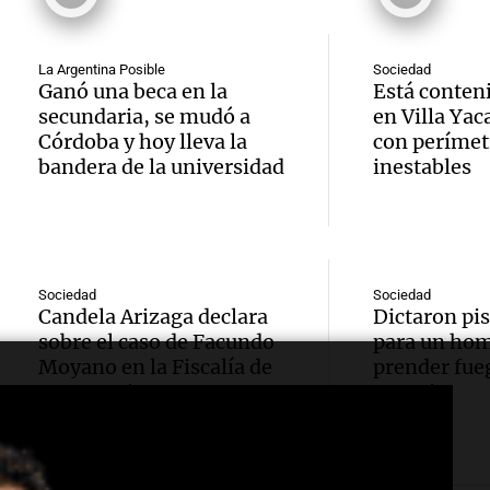
edifici
Episodios
arrest
Audio.
Monti
agredi
La Argentina Posible
Sociedad
viento
Panorama F
Ganó una beca en la
Está conteni
Audio.
niña d
Episodios
secundaria, se mudó a
en Villa Yac
a Tafí 
Córdoba y hoy lleva la
con períme
Juan r
en Tu
bandera de la universidad
inestables
con rá
250 mi
Panorama F
hasta 
Episodios
de dól
y caus
Audio.
infrae
Sociedad
Sociedad
Panorama F
Candela Arizaga declara
Dictaron pi
en Cór
a travé
Episodios
sobre el caso de Facundo
para un hom
Audio.
bombe
Moyano en la Fiscalía de
prender fueg
Proyec
Buenos Aires
Rosario
Gobie
comba
Vicuña
argent
incend
miner