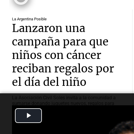
La Argentina Posible
Lanzaron una
campaña para que
niños con cáncer
reciban regalos por
el día del niño
La Asociación Civil Soles invita a la comunidad a
sumarse donando juguetes nuevos, regalos para
adolescentes, alimentos no perecederos o realizando
Play
aportes económicos.
Video