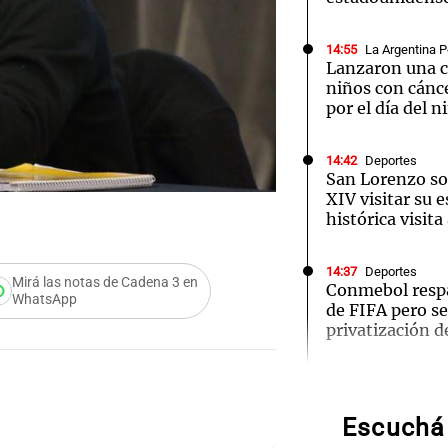
14:55
La Argentina P
Lanzaron una 
niños con cánce
por el día del n
Notas
Notas
No
14:42
Deportes
e en Cadena 3
El huracán de Arequito
Cadena 3 en
San Lorenzo sol
XIV visitar su 
histórica visit
14:37
Deportes
Mirá las notas de Cadena 3 en
Conmebol respa
WhatsApp
de FIFA pero se
privatización d
Audio.
14:34
Deportes
Walter Mazzant
Lanza
Rosario: "Vamos
Escuchá 
primeros ocho