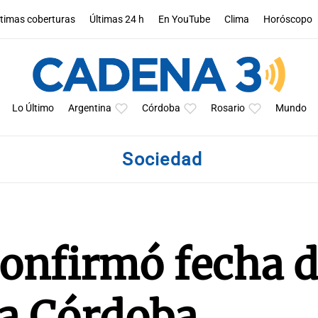
ltimas coberturas
Últimas 24 h
En YouTube
Clima
Horóscopo
Lo Último
Argentina
Córdoba
Rosario
Mundo
Sociedad
confirmó fecha 
 a Córdoba