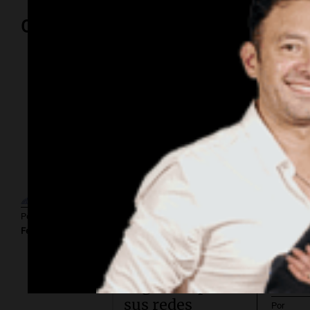
Opinión
Por
Adriá
El dato
confiable.
Miedo
al despido: el
46% de los
Por
empleados
Por
Sergi
Federico Albarenque
sufrió
consecuencias
negativas por
sus redes
Por