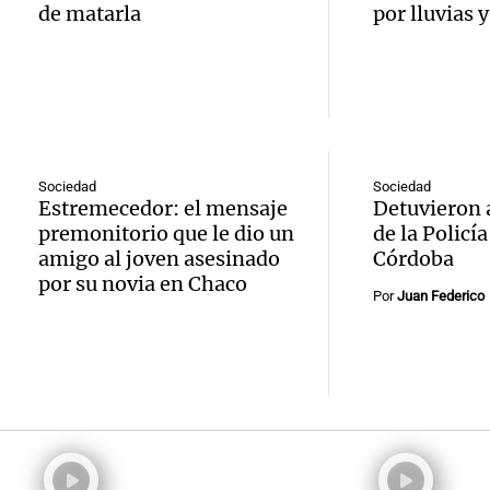
espos
de matarla
por lluvias 
por cie
gober
Ahora país
Audio.
paso
Mendo
Episodios
Delibe
intern
2027
San Mi
por in
Panorama F
Episodios
Sociedad
Sociedad
Tucu
tempor
Estremecedor: el mensaje
Detuvieron a
Audio.
premonitorio que le dio un
de la Policí
solicit
nieve e
amigo al joven asesinado
Córdoba
Delibe
por su novia en Chaco
inform
monta
Por
Juan Federico
San Mi
explos
Panorama F
Tucum
Episodios
Audio.
mortal
inform
policí
edifici
explos
imput
Panorama F