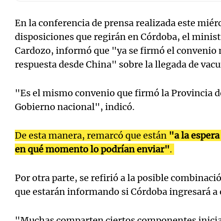
En la conferencia de prensa realizada este miér
disposiciones que regirán en Córdoba, el minist
Cardozo, informó que "ya se firmó el convenio
respuesta desde China" sobre la llegada de vac
"Es el mismo convenio que firmó la Provincia de
Gobierno nacional", indicó.
De esta manera, remarcó que están
"a la espera
en qué momento lo podrían enviar"
.
Por otra parte, se refirió a la posible combinaci
que estarán informando si Córdoba ingresará a 
"Muchas comparten ciertos componentes inicial