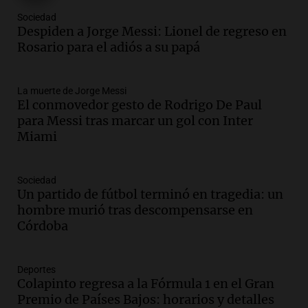
Episodios
Sociedad
Audio.
Messi llegará esta noche a
Despiden a Jorge Messi: Lionel de regreso en
Rosario para acompañar a su familia
Rosario para el adiós a su papá
tras la muerte de su papá
Una mañana para todos
La muerte de Jorge Messi
Episodios
El conmovedor gesto de Rodrigo De Paul
Audio.
Ley de Propiedad Privada: el revés
para Messi tras marcar un gol con Inter
en el Congreso expuso una debilidad
Miami
comunicacional del Gobierno
Una mañana para todos
Episodios
Sociedad
Un partido de fútbol terminó en tragedia: un
Audio.
Casabindo se prepara para una
hombre murió tras descompensarse en
celebración única: 30.000 turistas y el
Córdoba
tradicional Toreo de la Vincha
Una mañana para todos
Episodios
Deportes
Audio.
Borges, abogada de Pourrain:
Colapinto regresa a la Fórmula 1 en el Gran
"Tres hombres se lo llevaron para
Premio de Países Bajos: horarios y detalles