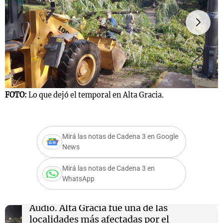
Notas
s
Notas
La Sole en
ial
Mundial 2026
Cadena 3
FOTO:
Lo que dejó el temporal en Alta Gracia.
F
Mirá las notas de Cadena 3 en Google
News
Mirá las notas de Cadena 3 en
WhatsApp
Audio.
Alta Gracia fue una de las
localidades más afectadas por el