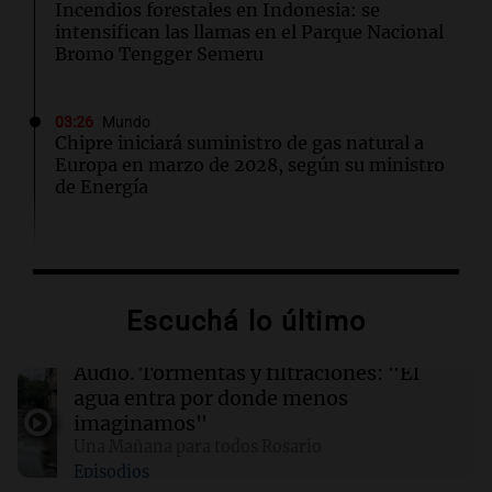
Incendios forestales en Indonesia: se
intensifican las llamas en el Parque Nacional
Bromo Tengger Semeru
03:26
Mundo
Chipre iniciará suministro de gas natural a
Europa en marzo de 2028, según su ministro
de Energía
02:13
Mundo
Más de 1.300 vuelos cancelados en Shanghái
ante la llegada del tifón Dolphin
Escuchá lo último
02:03
Tecnología
Audio.
Tormentas y filtraciones: "El
Airbnb acelera el lanzamiento de funciones
agua entra por donde menos
gracias a la inteligencia artificial en su
imaginamos"
búsqueda
Una Mañana para todos Rosario
Episodios