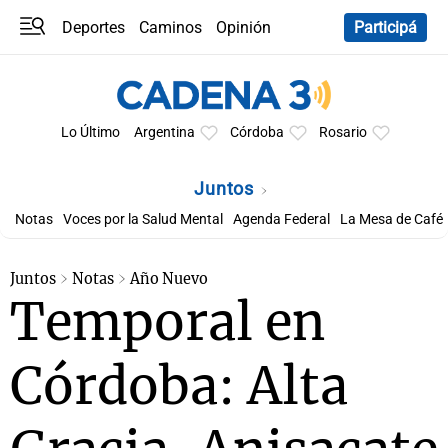
Deportes
Caminos
Opinión
Participá
Programas
Últimas coberturas
Últimas 24 h
En YouTube
Clima
Horóscopo
Lo Último
Argentina
Córdoba
Rosario
Juntos
Notas
Voces por la Salud Mental
Agenda Federal
La Mesa de Café
Juntos
Notas
Año Nuevo
Temporal en
Córdoba: Alta