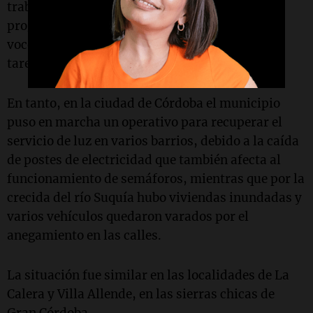
trabajan en la esa zona para recuperar
progresivamente la normalidad, informaron
voceros de los organismos involucrados en esa
tarea.
En tanto, en la ciudad de Córdoba el municipio
puso en marcha un operativo para recuperar el
servicio de luz en varios barrios, debido a la caída
de postes de electricidad que también afecta al
funcionamiento de semáforos, mientras que por la
crecida del río Suquía hubo viviendas inundadas y
varios vehículos quedaron varados por el
anegamiento en las calles.
La situación fue similar en las localidades de La
Calera y Villa Allende, en las sierras chicas de
Gran Córdoba.