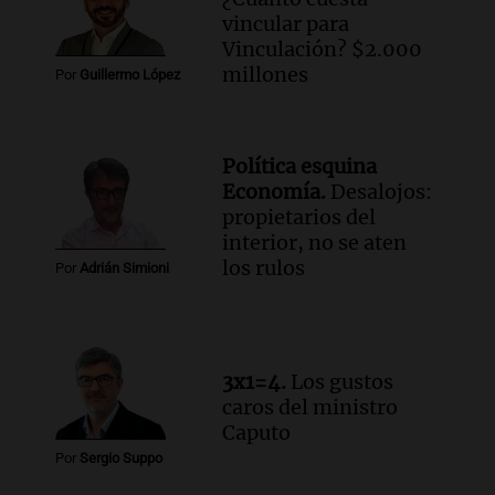
Audio.
Mateo, a los 25 años, lucha
vincular para
contra el tiempo: necesita un trasplante
Vinculación? $2.000
para poder seguir viviend
millones
Por
Guillermo López
Una mañana para todos
Episodios
Audio.
Estiman que la inflación nacional
Política esquina
de julio será menor al 2,9% registrado
Economía.
Desalojos:
en CABA
propietarios del
Una mañana para todos
interior, no se aten
Episodios
los rulos
Por
Adrián Simioni
Audio.
Altas Cumbres: rescataron a una
cabra que llevaba ocho días atrapada en
un precipicio
Una mañana para todos
3x1=4.
Los gustos
Episodios
caros del ministro
Audio.
Chile planteó mejorar la
Caputo
conectividad fronteriza, aérea y digital
Por
Sergio Suppo
con Jujuy
Panorama Federal