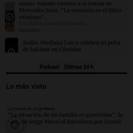
01:49
Mundo
Audio.
Nahuel Pennisi y la huella de
El Pentágono solicita a la industria de defensa
Mercedes Sosa: "La emoción es el filtro
un aumento en la producción de armas
máximo".
Una Mañana para todos Rosario
Episodios
01:31
Ciencia
Reducir alimentos dulces no disminuye
Audio.
Orellana Lucca celebró su peña
antojos ni mejora la salud, según estudio
de folclore en Córdoba
Tarde y Media
Episodios
Podcast
Últimas 24 h
Audio.
Trágico accidente en Mendoza:
un muerto y varios heridos tras caída de
Lo más visto
vehículos desde un puente
Panorama Federal
Episodios
La muerte de Jorge Messi
Audio.
Tragedia en Mendoza: un muerto
"La situación de mi familia es gravísima": la
y cinco heridos tras caer dos autos desde
carta de Jorge Messi al Barcelona por Lionel
un puente
Una mañana para todos