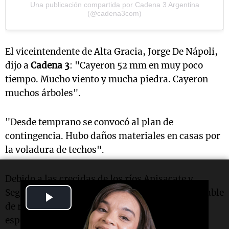
Una publicación compartida por Cadena 3 Argentina
(@cadena3com)
El viceintendente de Alta Gracia, Jorge De Nápoli,
dijo a
Cadena 3
: "Cayeron 52 mm en muy poco
tiempo. Mucho viento y mucha piedra. Cayeron
muchos árboles".
"Desde temprano se convocó al plan de
contingencia. Hubo daños materiales en casas por
la voladura de techos".
Debido a las crecidas de los ríos Anisacate y
Segundo se interrumpió el servicio de agua potable
Play
de red, en tanto personal de Bomberos y
Video
especialistas de las brigadas de Defensa Civil