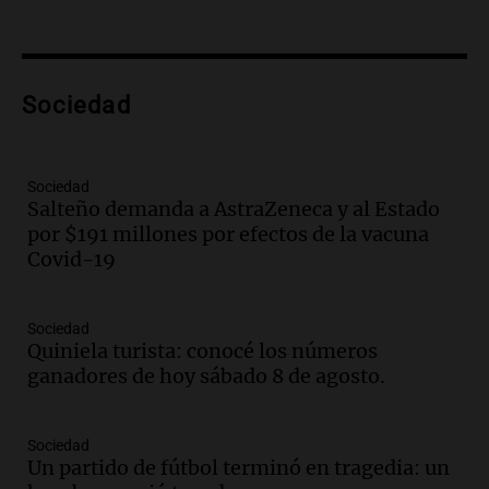
hacerle preguntas y nunca regresó"
Una mañana para todos
Episodios
Audio.
Voluntarios limpiaron 9.000
Sociedad
metros del río Suquía y retiraron hasta
800 kilos de basura por jornada
Una mañana para todos
Episodios
Sociedad
Salteño demanda a AstraZeneca y al Estado
Audio.
La historia de la servilleta que
por $191 millones por efectos de la vacuna
firmó Jorge Messi para el primer
Covid-19
contrato de Leo con Barcelona
Una mañana para todos
Episodios
Sociedad
Quiniela turista: conocé los números
Audio.
Joan Gaspart: "Sin Jorge, no sé si
ganadores de hoy sábado 8 de agosto.
Messi hubiera llegado adonde llegó"
Una mañana para todos
Episodios
Sociedad
Un partido de fútbol terminó en tragedia: un
Audio.
El orgullo y el sueño argentino de