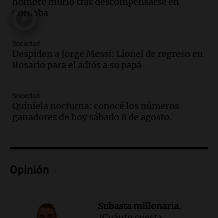
hombre murió tras descompensarse en
Jorge Messi en una entrevista con Rony
Córdoba
Vargas en 2007
Una mañana para todos
Episodios
Sociedad
Audio.
El abuelo de Agostina Vega, tras
Despiden a Jorge Messi: Lionel de regreso en
las nuevas detenciones: "En esa casa
Rosario para el adiós a su papá
todos tenían algo que ver"
Una mañana para todos
Sociedad
Episodios
Quiniela nocturna: conocé los números
Audio.
Una nutricionista derribó el mito
ganadores de hoy sábado 8 de agosto.
del desayuno ideal: qué alimentos
conviene priorizar
Una mañana para todos
Episodios
Opinión
Audio.
Murió Jorge Messi
Una mañana para todos
Episodios
Subasta millonaria.
¿Cuánto cuesta