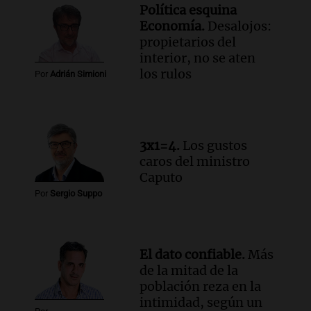
Audio.
Más de la mitad de la población
Política esquina
reza en la intimidad, según un informe
Economía.
Desalojos:
de la UBA
propietarios del
El dato confiable
interior, no se aten
Episodios
los rulos
Por
Adrián Simioni
Audio.
Cientos de fieles celebran a San
Cayetano pidiendo trabajo y salud en
Córdoba
Panorama Federal
3x1=4.
Los gustos
Episodios
caros del ministro
Audio.
"Tiene que haber una
Caputo
reglamentación": el reclamo del Kennel
Por
Sergio Suppo
Club por los criaderos de perros
Noticias Rosario
Episodios
Audio.
Trump acusa a México de
El dato confiable.
Más
perjudicar la economía estadounidense
de la mitad de la
y defiende sus aranceles
población reza en la
Panorama Federal
intimidad, según un