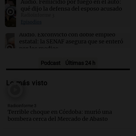
Audio.
Femicidio por fuego en el auto:
Framework en un ciberataque masivo
qué dijo la defensa del esposo acusado
Radioinforme 3
14:03
Tecnología
Episodios
Cloudflare presenta Kitesurf, un navegador
diseñado para agentes de IA
Audio.
Exconvicto con doble empleo
estatal: la SENAF asegura que se enteró
por los medios
Radioinforme 3
Episodios
Podcast
Últimas 24 h
Audio.
Los gustos caros del ministro
Caputo | Por Sergio Suppo
Lo más visto
3x1:4
Episodios
Radioinforme 3
Audio.
Desalojos: propietarios del
Terrible choque en Córdoba: murió una
interior, no se aten los rulos | Por
bombera cerca del Mercado de Abasto
Adrián Simioni
Política esquina Economía
Episodios