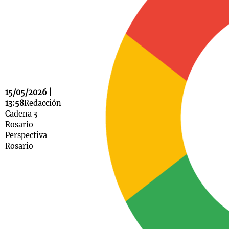
Notas
s
Notas
La Sole en
ial
Mundial 2026
Cadena 3
15/05/2026 |
13:58
Redacción
Cadena 3
Rosario
Perspectiva
Rosario