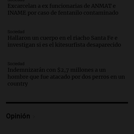
carnaval el estudio de Cadena 3
Excarcelan a ex funcionarias de ANMAT e
Juntos
INAME por caso de fentanilo contaminado
Episodios
Audio.
La Expo La Bulaye 2026
Sociedad
comienza con sorpresas y grandes
Hallaron un cuerpo en el riacho Santa Fe e
premios para los visitantes
investigan si es el kitesurfista desaparecido
Noticias
Episodios
Audio.
Córdoba: destituyeron a la
Sociedad
intendenta interina de Villa Santa Cruz
Indemnizarán con $2,7 millones a un
del Lago y se atrincheró
hombre que fue atacado por dos perros en un
country
Juntos
Episodios
Audio.
Clases de tango y milonga en la
Confitería El Oriental: una propuesta
cultural imperdible
Opinión
Noticias
Episodios