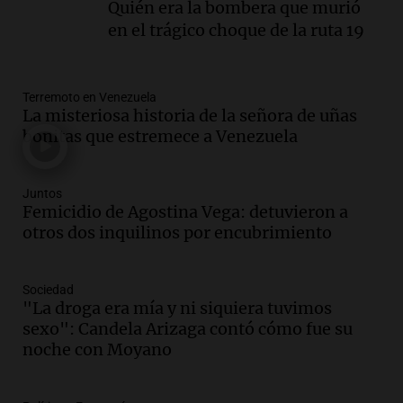
Quién era la bombera que murió
Audio.
Tras atrincherarse, la intendenta
en el trágico choque de la ruta 19
interina de Villa Santa Cruz del Lago
aceptó dejar el cargo
Ahora país
Terremoto en Venezuela
Episodios
La misteriosa historia de la señora de uñas
Audio.
La justicia investiga una estafa
bonitas que estremece a Venezuela
millonaria a través de una financiera en
Mendoza y San Rafael
Panorama Federal
Juntos
Femicidio de Agostina Vega: detuvieron a
Episodios
otros dos inquilinos por encubrimiento
Audio.
Cómo serán los desalojos exprés
y contratos de alquiler si se aprueba la
ley de propiedad privada
Sociedad
Ahora país
"La droga era mía y ni siquiera tuvimos
Episodios
sexo": Candela Arizaga contó cómo fue su
Audio.
Se inaugura la décimo primera
noche con Moyano
exposición agrícola en Bulaya con
diversas atracciones para todos