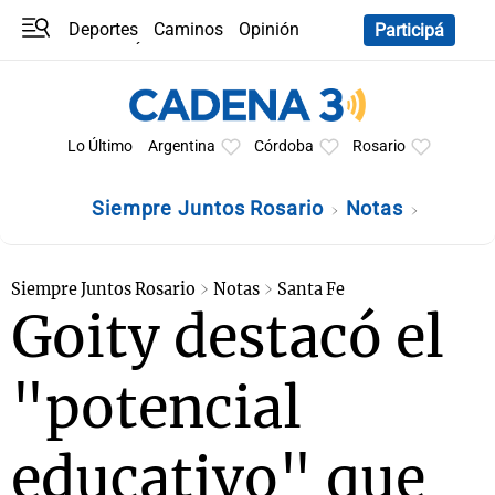
Deportes
Caminos
Opinión
Participá
Programas
Últimas coberturas
Últimas 24 h
En YouTube
Clima
Horóscopo
Lo Último
Argentina
Córdoba
Rosario
Siempre Juntos Rosario
Notas
Siempre Juntos Rosario
Notas
Santa Fe
Goity destacó el
"potencial
educativo" que