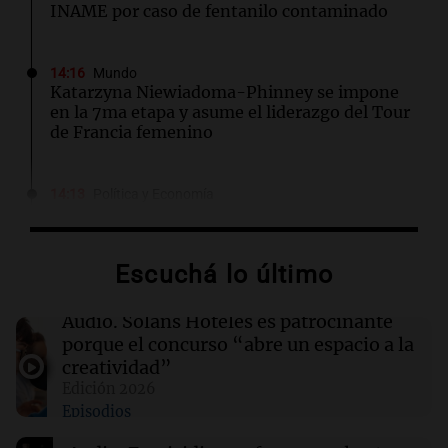
INAME por caso de fentanilo contaminado
14:16
Mundo
Katarzyna Niewiadoma-Phinney se impone
en la 7ma etapa y asume el liderazgo del Tour
de Francia femenino
14:13
Política y Economía
¿Cuánto cuesta vincular para Vinculación?
$2.000 millones
Por
Guillermo López
Escuchá lo último
14:08
Sociedad
Audio.
Solans Hoteles es patrocinante
Hallaron un cuerpo en el riacho Santa Fe e
porque el concurso “abre un espacio a la
investigan si es el kitesurfista desaparecido
creatividad”
Edición 2026
Episodios
14:04
Tecnología
Hackers acceden a datos de clientes de