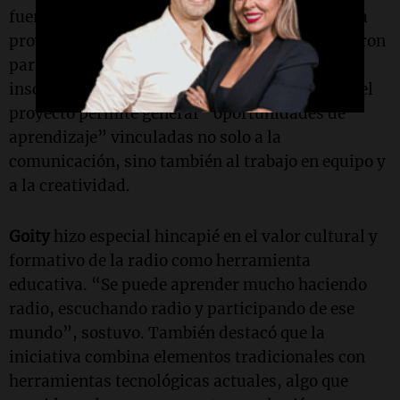
fuerte interés entre docentes y estudiantes de la
provincia. “Ya hay 68 escuelas que se inscribieron
para poder participar y todavía estamos
inscribiendo”, afirmó. Además, consideró que el
proyecto permite generar “oportunidades de
aprendizaje” vinculadas no solo a la
comunicación, sino también al trabajo en equipo y
a la creatividad.
Goity
hizo especial hincapié en el valor cultural y
formativo de la radio como herramienta
educativa. “Se puede aprender mucho haciendo
radio, escuchando radio y participando de ese
mundo”, sostuvo. También destacó que la
iniciativa combina elementos tradicionales con
herramientas tecnológicas actuales, algo que