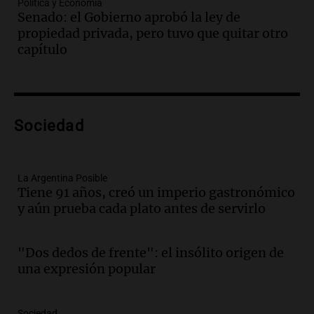
Política y Economía
Panorama Federal
Senado: el Gobierno aprobó la ley de
Episodios
propiedad privada, pero tuvo que quitar otro
Audio.
Se atrincheró la intendenta
capítulo
interina de Villa Santa Cruz del Lago
tras ser destituida
Ahora país
Episodios
Audio.
Anuncian los ganadores de
Sociedad
premios en Cadena 3: más de 15.000
mensajes recibidos
Noticias
La Argentina Posible
Episodios
Tiene 91 años, creó un imperio gastronómico
y aún prueba cada plato antes de servirlo
Audio.
La Rioja inicia pago de bonos y
avanza en discusión electoral y
protección de tierras
"Dos dedos de frente": el insólito origen de
Panorama Federal
una expresión popular
Episodios
Audio.
Los Tekis presentaron
"Cordillera y Mar" y llenaron de
Sociedad