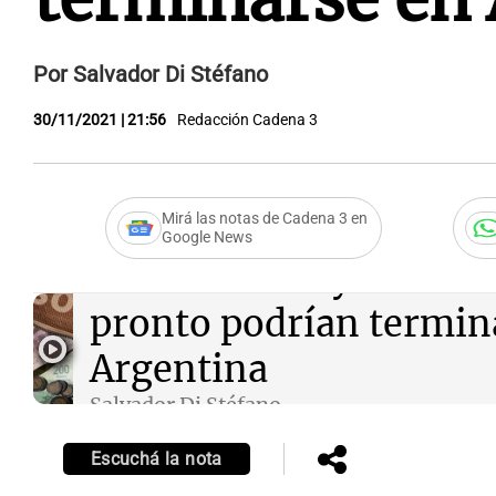
Por Salvador Di Stéfano
30/11/2021 | 21:56
Redacción Cadena 3
Mirá las notas de Cadena 3 en
Google News
Audio.
Bonos y acciones
pronto podrían termin
Argentina
Salvador Di Stéfano
Episodios
Escuchá la nota