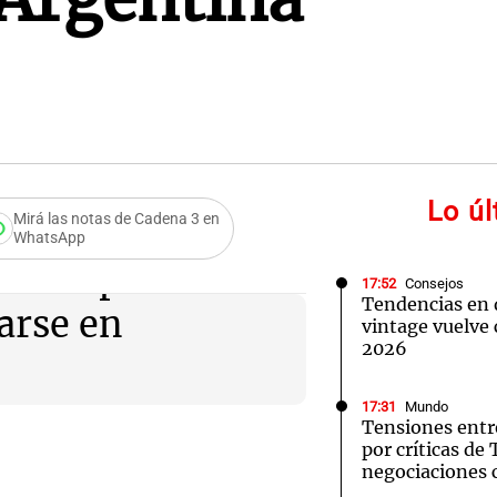
Lo ú
Mirá las notas de Cadena 3 en
WhatsApp
: las pálidas
17:52
Consejos
Tendencias en 
arse en
vintage vuelve 
2026
17:31
Mundo
Tensiones entr
por críticas de
negociaciones 