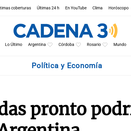
ltimas coberturas
Últimas 24 h
En YouTube
Clima
Horóscopo
Lo Último
Argentina
Córdoba
Rosario
Mundo
Política y Economía
idas pronto podr
 Argentina