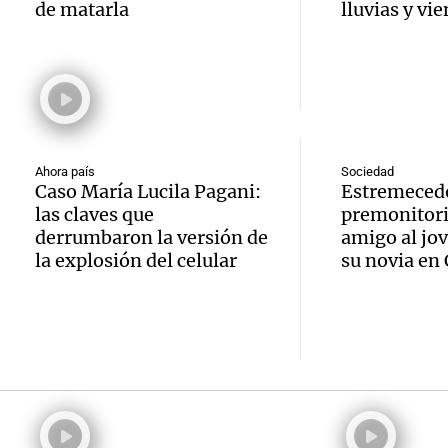
viceg
cooper
de matarla
lluvias y vi
Nacion
de Salt
argent
Audio.
Panorama F
la pre
Huawe
Episodios
amiga 
70.00
Neuqu
León 
bolivi
Panorama F
Ahora país
Sociedad
record
Caso María Lucila Pagani:
Estremecedo
Episodios
Audio.
provin
las claves que
premonitori
paso p
derrumbaron la versión de
amigo al jo
Fe, se
integr
la explosión del celular
su novia en
"Nos d
provin
Panorama F
siempr
Episodios
más fe
Audio.
''Difu
del pa
Fe rea
milagr
inform
1.500 
Viva la Radi