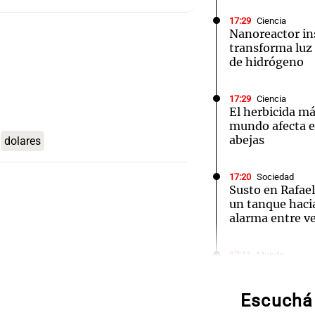
17:29
Ciencia
Nanoreactor in
transforma luz 
de hidrógeno
Notas
Notas
No
17:29
Ciencia
El herbicida má
e en Cadena 3
El huracán de Arequito
Cadena 3 en
mundo afecta el
abejas
dolares
17:20
Sociedad
Susto en Rafael
un tanque hacia
alarma entre v
Audio.
17:11
Mundo
Imágenes del i
Boulail
cohete SpaceX 
satélite surcor
Escuchá 
prepar