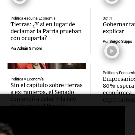
Audio.
Casa d
Episodios
parali
en el 
Encue
tras el
Política esquina Economía
3x1:4
por la 
Tierras: ¿Y si en lugar de
Gobernar ta
Panorama F
de Pro
declamar la Patria prueban
explicar
Episodios
Audio.
propi
con ocuparla?
la pro
Por
Sergio Suppo
comun
privad
Por
Adrián Simioni
Panorama F
bolivi
preocu
Episodios
Audio.
Salta: 
crítica
Política y Economí
Empresarios
Política y Economía
Ordena
cultura
senad
Sin el capítulo sobre tierras
80% espera
a extranjeros, el Senado
económica, 
reinte
social
Panorama F
comenzó a debatir la Ley
expectativa
Episodios
de Propiedad Privada
dos ni
Anton
Audio.
Córdob
Maroc
Inviol
disput
Panorama F