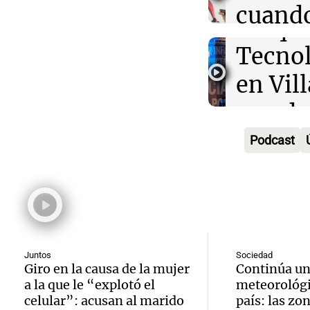
cuando
invern
Parqu
padre 
Panorama F
Audio.
Tecno
Episodios
mucho
Polémi
en Vil
teléfo
Audio.
fútbol
con do
Educar entr
kirch
argent
edifici
Episodios
Podcast
no log
árbitro
icónic
para m
lupa tr
Panorama F
Audio.
Episodios
proyec
contro
Unido
propi
Panorama F
advier
Juntos
Sociedad
Episodios
Giro en la causa de la mujer
Continúa un
privad
Audio.
a la que le “explotó el
meteorológi
contra
celular”: acusan al marido
país: las zo
Senad