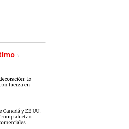
ltimo
decoración: lo
con fuerza en
e Canadá y EE.UU.
 Trump afectan
comerciales