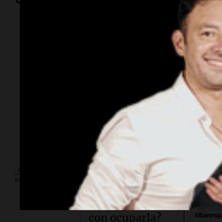
Por
Marcos Ca
Política esquina
Por
Sergi
Economía.
Tierras: ¿Y si en
lugar de
Por
Adrián Simioni
declamar la
Por
Patria prueban
Federico
con ocuparla?
Albarenq