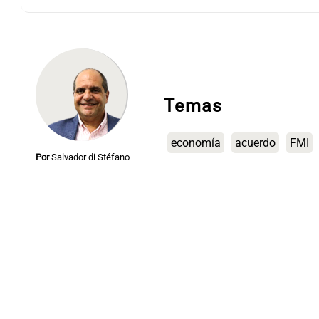
Notas
Notas
Temas
Editorial
Mundial 2026
La Sol
economía
acuerdo
FMI
Por
Salvador di Stéfano