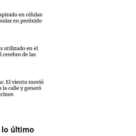
spirado en células
solar en peróxido
Notas
tas
Notas
s utilizado en el
Venezuela de
 Groenlandia
Comprometidos
Madur
 cerebro de las
a: El viento movió
 la calle y generó
ecinos
La
mpacto lunar de un
le se
captadas por
eano
lo último
a para