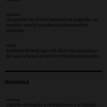
comunicacional del Gobierno
Una mañana para todos
Episodios
Sociedad
Un partido de fútbol terminó en tragedia: un
Audio.
Casabindo se prepara para una
hombre murió tras descompensarse en
celebración única: 30.000 turistas y el
Córdoba
tradicional Toreo de la Vincha
Una mañana para todos
Episodios
Fútbol
Audio.
Borges, abogada de Pourrain:
Instituto festejó sus 108 años con un golazo
"Tres hombres se lo llevaron para
de Luna y sumó su tercer triunfo consecutivo
hacerle preguntas y nunca regresó"
Una mañana para todos
Episodios
Audio.
Voluntarios limpiaron 9.000
Sociedad
metros del río Suquía y retiraron hasta
800 kilos de basura por jornada
Una mañana para todos
Episodios
Sociedad
Salteño demanda a AstraZeneca y al Estado
Audio.
La historia de la servilleta que