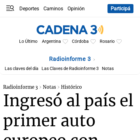
Deportes
Caminos
Opinión
Participá
Programas
Últimas coberturas
Últimas 24 h
En YouTube
Clima
Horóscopo
Lo Último
Argentina
Córdoba
Rosario
Radioinforme 3
Las claves del día
Las Claves de Radioinforme 3
Notas
Radioinforme 3
Notas
Histórico
Ingresó al país el
primer auto