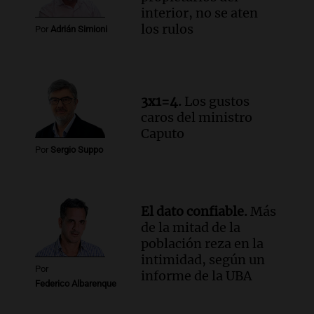
Una mañana para todos
interior, no se aten
Episodios
los rulos
Por
Adrián Simioni
Audio.
Altas Cumbres: rescataron a una
cabra que llevaba ocho días atrapada en
un precipicio
Una mañana para todos
3x1=4.
Los gustos
Episodios
caros del ministro
Audio.
Chile planteó mejorar la
Caputo
conectividad fronteriza, aérea y digital
Por
Sergio Suppo
con Jujuy
Panorama Federal
Episodios
El dato confiable.
Más
de la mitad de la
población reza en la
intimidad, según un
Por
informe de la UBA
Federico Albarenque