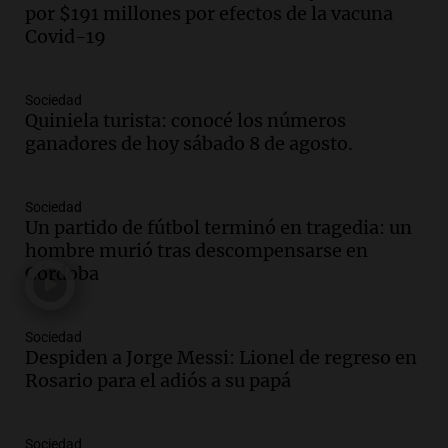
por $191 millones por efectos de la vacuna
firmó Jorge Messi para el primer
Covid-19
contrato de Leo con Barcelona
Una mañana para todos
Episodios
Sociedad
Quiniela turista: conocé los números
Audio.
Joan Gaspart: "Sin Jorge, no sé si
ganadores de hoy sábado 8 de agosto.
Messi hubiera llegado adonde llegó"
Una mañana para todos
Episodios
Sociedad
Un partido de fútbol terminó en tragedia: un
Audio.
El orgullo y el sueño argentino de
hombre murió tras descompensarse en
Jorge Messi en una entrevista con Rony
Córdoba
Vargas en 2007
Una mañana para todos
Episodios
Sociedad
Audio.
El abuelo de Agostina Vega, tras
Despiden a Jorge Messi: Lionel de regreso en
las nuevas detenciones: "En esa casa
Rosario para el adiós a su papá
todos tenían algo que ver"
Una mañana para todos
Sociedad
Episodios