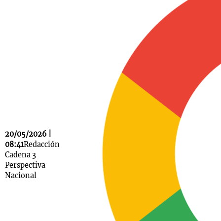
Notas
s
Notas
La Sole en
ial
Mundial 2026
Cadena 3
20/05/2026 |
08:41
Redacción
Cadena 3
Perspectiva
Nacional