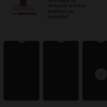
si en lugar de
declamar la Patria
prueban con
Por
Adrián Simioni
ocuparla?