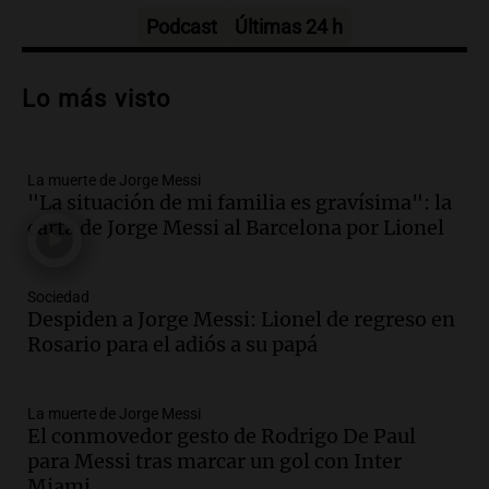
Episodios
Podcast
Últimas 24 h
Audio.
Trágico accidente en Mendoza:
un muerto y varios heridos tras caída de
Lo más visto
vehículos desde un puente
Panorama Federal
Episodios
La muerte de Jorge Messi
Audio.
Tragedia en Mendoza: un muerto
"La situación de mi familia es gravísima": la
y cinco heridos tras caer dos autos desde
carta de Jorge Messi al Barcelona por Lionel
un puente
Una mañana para todos
Episodios
Sociedad
Audio.
Messi llegará esta noche a
Despiden a Jorge Messi: Lionel de regreso en
Rosario para acompañar a su familia
Rosario para el adiós a su papá
tras la muerte de su papá
Una mañana para todos
La muerte de Jorge Messi
Episodios
El conmovedor gesto de Rodrigo De Paul
Audio.
Ley de Propiedad Privada: el revés
para Messi tras marcar un gol con Inter
en el Congreso expuso una debilidad
Miami