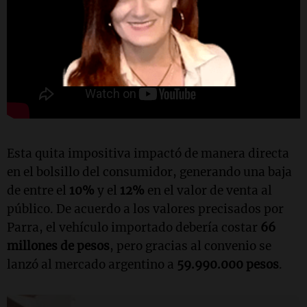
Esta quita impositiva impactó de manera directa
en el bolsillo del consumidor, generando una baja
de entre el
10%
y el
12%
en el valor de venta al
público. De acuerdo a los valores precisados por
Parra, el vehículo importado debería costar
66
millones de pesos
, pero gracias al convenio se
lanzó al mercado argentino a
59.990.000 pesos
.