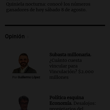
Quiniela nocturna: conocé los números
Audio.
Una nutricionista derribó el mito
ganadores de hoy sábado 8 de agosto.
del desayuno ideal: qué alimentos
conviene priorizar
Una mañana para todos
Episodios
Opinión
Audio.
Murió Jorge Messi
Una mañana para todos
Episodios
Subasta millonaria.
¿Cuánto cuesta
Audio.
Mateo, a los 25 años, lucha
vincular para
contra el tiempo: necesita un trasplante
Vinculación? $2.000
para poder seguir viviend
millones
Por
Guillermo López
Una mañana para todos
Episodios
Audio.
Estiman que la inflación nacional
Política esquina
de julio será menor al 2,9% registrado
Economía.
Desalojos:
en CABA
propietarios del