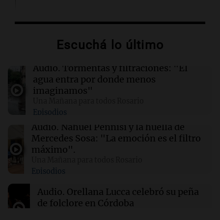
02:03
Tecnología
Airbnb acelera el lanzamiento de funciones
gracias a la inteligencia artificial en su
Escuchá lo último
búsqueda
Audio.
Tormentas y filtraciones: "El
01:49
Mundo
agua entra por donde menos
El Pentágono solicita a la industria de defensa
imaginamos"
un aumento en la producción de armas
Una Mañana para todos Rosario
Episodios
01:31
Ciencia
Audio.
Nahuel Pennisi y la huella de
Reducir alimentos dulces no disminuye
Mercedes Sosa: "La emoción es el filtro
antojos ni mejora la salud, según estudio
máximo".
Una Mañana para todos Rosario
Episodios
01:29
Mundo
El lago Mead alcanza su nivel más bajo en 90
Audio.
Orellana Lucca celebró su peña
años, evidenciando la crisis hídrica en EE.UU.
de folclore en Córdoba
Tarde y Media