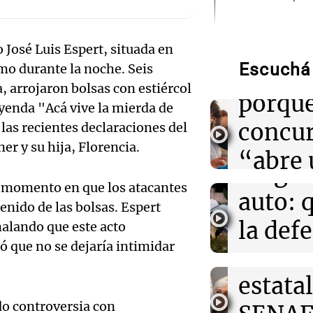
Audio.
14:08
Sociedad
Hotele
Hallaron un cue
o José Luis Espert, situada en
Santa Fe e inves
Escuchá 
patroc
smo durante la noche. Seis
kitesurfista de
 arrojaron bolsas con estiércol
porque
eyenda "Acá vive la mierda de
Audio.
14:04
Tecnología
Hackers accede
concu
 las recientes declaraciones del
clientes de Fr
Femici
er y su hija, Florencia.
ciberataque ma
“abre 
fuego 
espacio
l momento en que los atacantes
14:03
Tecnología
Audio.
auto: 
Cloudflare pres
enido de las bolsas. Espert
creati
navegador dise
Exconv
la def
ñalando que este acto
de IA
Edición 202
ó que no se dejaría intimidar
doble
espos
Episodios
14:03
Mundo
Familias brasil
estatal
acusa
pérdidas de 12.
Audio.
dólares por apu
do controversia con
Radioinfor