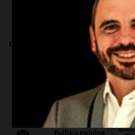
Por Guillermo López.
Por
Guillermo López
Opinión
Por
Sergi
Por
Federico
Albarenq
Política esquina