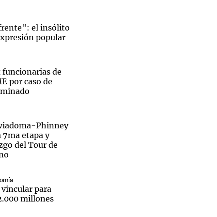
rente": el insólito
expresión popular
Notas
tas
Notas
 funcionarias de
Venezuela de
 por caso de
 Groenlandia
Comprometidos
Madur
aminado
ewiadoma-Phinney
a 7ma etapa y
zgo del Tour de
ino
nomía
 vincular para
2.000 millones