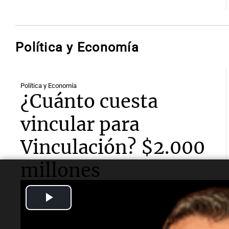
Política y Economía
Política y Economía
¿Cuánto cuesta
vincular para
Vinculación? $2.000
millones
Play
El ministerio provincial contratará vehículos con
chofer. Serán autos, minibuses y ómnibus. Los
contratos se los quedaron dos empresas de la ciudad
Video
de Córdoba y otra de San Marcos Sierras |