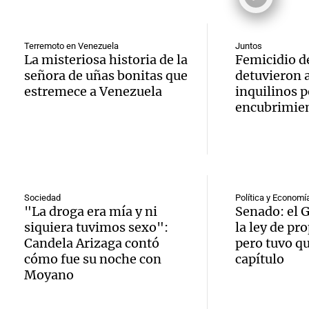
cargo
desalo
través
Audio.
Ahora país
exprés
financ
Terremoto en Venezuela
Juntos
Episodios
inaugu
La misteriosa historia de la
Femicidio d
contra
Mendo
señora de uñas bonitas que
detuvieron a
décim
estremece a Venezuela
inquilinos p
alquile
Rafael
encubrimie
prime
aprueb
Panorama F
Audio.
exposi
Episodios
de pro
atrinc
agríco
privad
intend
Bulaya
Sociedad
Política y Economí
"La droga era mía y ni
Senado: el 
Ahora país
Audio.
interi
divers
siquiera tuvimos sexo":
la ley de pr
Episodios
Candela Arizaga contó
pero tuvo qu
Anunci
Villa 
atracc
cómo fue su noche con
capítulo
Moyano
ganado
Cruz d
para t