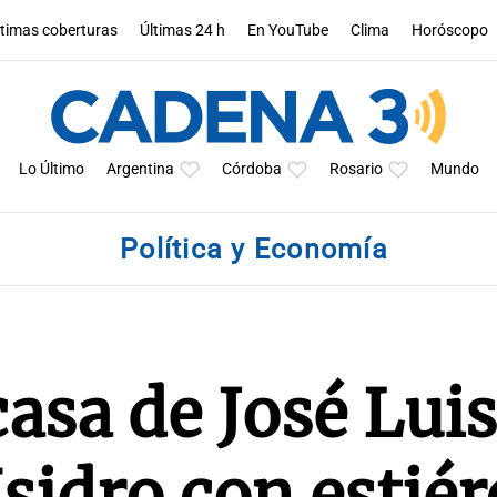
ltimas coberturas
Últimas 24 h
En YouTube
Clima
Horóscopo
Lo Último
Argentina
Córdoba
Rosario
Mundo
Política y Economía
casa de José Luis
sidro con estiér