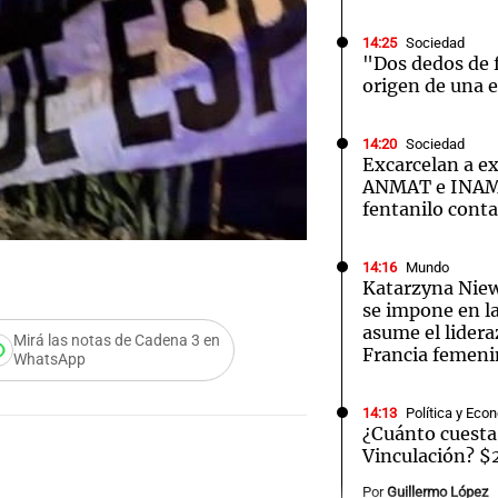
14:25
Sociedad
"Dos dedos de f
origen de una 
14:20
Sociedad
Notas
Notas
No
Excarcelan a ex
ANMAT e INAME
e en Cadena 3
El huracán de Arequito
Cadena 3 en
fentanilo cont
14:16
Mundo
Katarzyna Ni
se impone en l
asume el lidera
Mirá las notas de Cadena 3 en
Francia femen
WhatsApp
14:13
Política y Eco
¿Cuánto cuesta
Vinculación? $
Por
Guillermo López