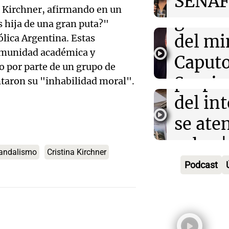
SENAF
a Kirchner, afirmando en un
Episodios
gustos
que se
 hija de una gran puta?"
Audio.
del mi
lica Argentina. Estas
por lo
comunidad académica y
Desalo
Caputo
Radioinfor
 por parte de un grupo de
Episodios
propie
Sergio
taron su "inhabilidad moral".
Audio.
del int
3x1:4
atrinc
Episodios
se aten
la int
Audio.
rulos |
interi
andalismo
Cristina Kirchner
justici
Adrián
Podcast
Villa 
invest
Política es
Cruz d
Episodios
Audio.
estafa
aceptó
serán 
millon