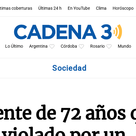
ltimas coberturas
Últimas 24 h
En YouTube
Clima
Horóscopo
Lo Último
Argentina
Córdoba
Rosario
Mundo
Sociedad
ente de 72 años 
 violado por un