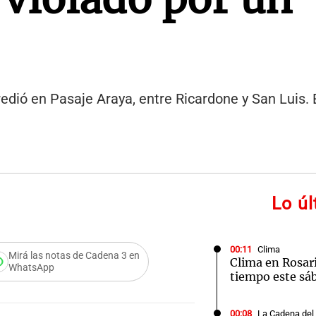
redió en Pasaje Araya, entre Ricardone y San Luis.
Lo ú
00:11
Clima
Mirá las notas de Cadena 3 en
Clima en Rosari
WhatsApp
tiempo este sá
00:08
La Cadena del