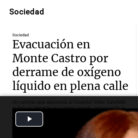
Sociedad
Sociedad
Evacuación en
Monte Castro por
derrame de oxígeno
líquido en plena calle
Un camión que abastecía al Hospital Vélez Sarsfield
sufrió un derrame de oxígeno líquido, provocando la
evacuación de una cuadra y la intervención de
Play
equipos de emergencia sin heridos.
Video