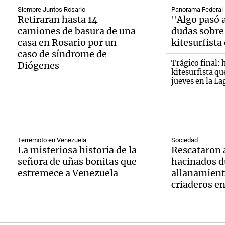
involu
Recom
Siempre Juntos Rosario
Panorama Federal
contra
Audio.
Retiraran hasta 14
"Algo pasó a
Panorama F
camiones de basura de una
dudas sobre
de vin
relato
Episodios
inicia 
casa en Rosario por un
kitesurfista
para di
Greco
caso de síndrome de
exposi
Trágico final: 
Diógenes
fin de
kitesurfista qu
Deportes Ro
la Soc
jueves en la L
Episodios
Audio.
Mendo
Rural 
María 
Panorama F
Bulaya
Episodios
nuevo
Terremoto en Venezuela
Sociedad
activi
La misteriosa historia de la
Rescataron 
Audio.
edific
señora de uñas bonitas que
hacinados d
para t
Prepar
casa d
estremece a Venezuela
allanamient
famili
criaderos e
finales
estudi
Panorama F
Audio.
gran
para j
Episodios