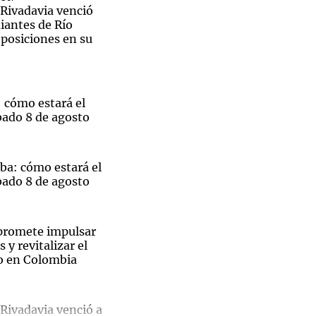
Rivadavia venció
diantes de Río
 posiciones en su
Notas
tas
Notas
 cómo estará el
Venezuela de
bado 8 de agosto
 Groenlandia
Comprometidos
Madur
ba: cómo estará el
bado 8 de agosto
 promete impulsar
 y revitalizar el
ro en Colombia
El
Rivadavia venció a