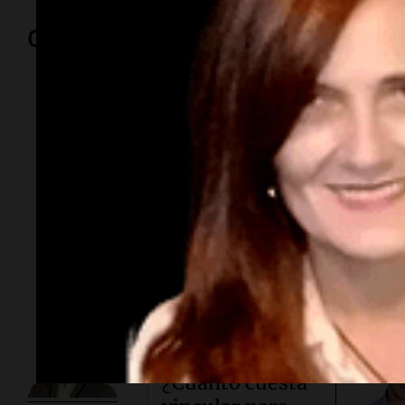
Opinión
Por
Adriá
Por
Sergi
Subasta
millonaria.
¿Cuánto cuesta