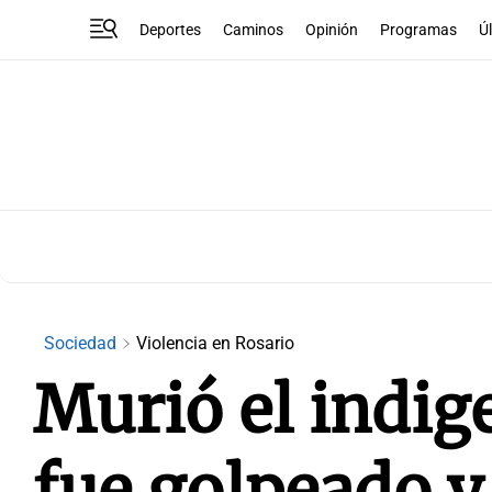
Deportes
Caminos
Opinión
Programas
Ú
Sociedad
Violencia en Rosario
Murió el indig
fue golpeado y