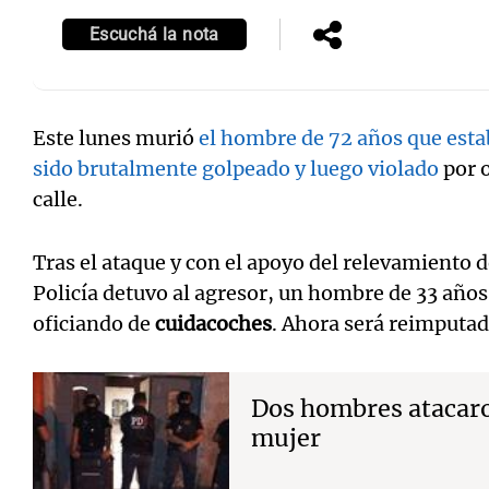
Escuchá la nota
Este lunes murió
el hombre de 72 años que estab
Notas
Notas
sido brutalmente golpeado y luego violado
por o
Editorial
Mundial 2026
La Sol
calle.
Tras el ataque y con el apoyo del relevamiento 
Policía detuvo al agresor, un hombre de 33 años
oficiando de
cuidacoches
. Ahora será reimputad
Dos hombres atacaro
mujer