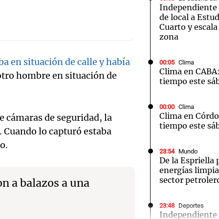
Independiente 
de local a Estu
Cuarto y escala
zona
a en situación de calle y había
00:05
Clima
Notas
Notas
No
Clima en CABA:
tro hombre en situación de
tiempo este sá
e en Cadena 3
El huracán de Arequito
Cadena 3 en
00:00
Clima
Clima en Córdo
de cámaras de seguridad, la
tiempo este sá
. Cuando lo capturó estaba
o.
23:54
Mundo
De la Espriella
energías limpias
sector petrole
n a balazos a una
Audio.
23:48
Deportes
Independiente 