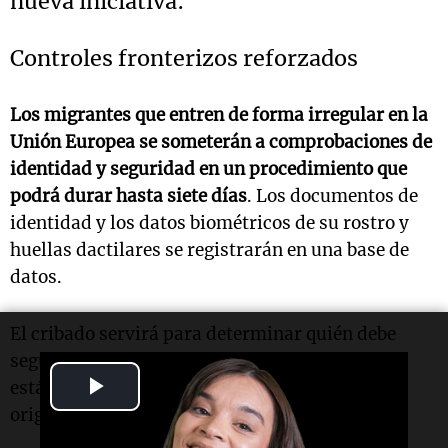
nueva iniciativa:
Controles fronterizos reforzados
Los migrantes que entren de forma irregular en la
Unión Europea se someterán a comprobaciones de
identidad y seguridad en un procedimiento que
podrá durar hasta siete días
. Los documentos de
identidad y los datos biométricos de su rostro y
huellas dactilares se registrarán en una base de
datos.
El cribado servirá para determinar quién debe
seguir un procedimiento de asilo acelerado o
Play
estándar y quién debe ser devuelto a su país de
origen o de tránsito.
Video