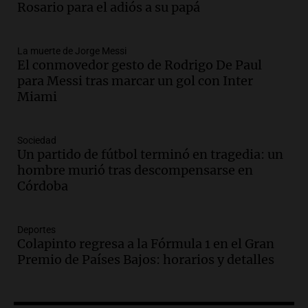
Rosario para acompañar a su familia
Rosario para el adiós a su papá
tras la muerte de su papá
Una mañana para todos
La muerte de Jorge Messi
Episodios
El conmovedor gesto de Rodrigo De Paul
Audio.
Ley de Propiedad Privada: el revés
para Messi tras marcar un gol con Inter
en el Congreso expuso una debilidad
Miami
comunicacional del Gobierno
Una mañana para todos
Episodios
Sociedad
Un partido de fútbol terminó en tragedia: un
Audio.
Casabindo se prepara para una
hombre murió tras descompensarse en
celebración única: 30.000 turistas y el
Córdoba
tradicional Toreo de la Vincha
Una mañana para todos
Episodios
Deportes
Audio.
Borges, abogada de Pourrain:
Colapinto regresa a la Fórmula 1 en el Gran
"Tres hombres se lo llevaron para
Premio de Países Bajos: horarios y detalles
hacerle preguntas y nunca regresó"
Una mañana para todos
Episodios