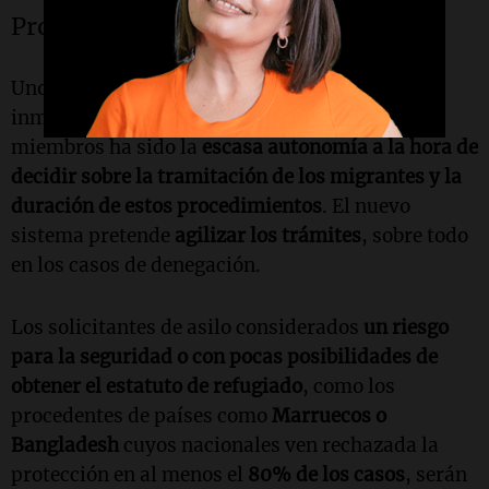
Procedimiento acelerado de rechazo
Uno de los grandes problemas del sistema de
inmigración de la UE para algunos Estados
miembros ha sido la
escasa autonomía a la hora de
decidir sobre la tramitación de los migrantes y la
duración de estos procedimientos
. El nuevo
sistema pretende
agilizar los trámites
, sobre todo
en los casos de denegación.
Los solicitantes de asilo considerados
un riesgo
para la seguridad o con pocas posibilidades de
obtener el estatuto de refugiado
, como los
procedentes de países como
Marruecos o
Bangladesh
cuyos nacionales ven rechazada la
protección en al menos el
80% de los casos
, serán