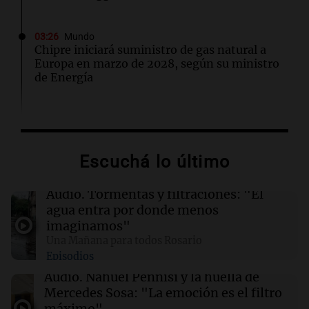
03:26
Mundo
Chipre iniciará suministro de gas natural a
Europa en marzo de 2028, según su ministro
de Energía
02:13
Mundo
Más de 1.300 vuelos cancelados en Shanghái
ante la llegada del tifón Dolphin
Escuchá lo último
02:03
Tecnología
Audio.
Tormentas y filtraciones: "El
Airbnb acelera el lanzamiento de funciones
agua entra por donde menos
gracias a la inteligencia artificial en su
imaginamos"
búsqueda
Una Mañana para todos Rosario
Episodios
01:49
Mundo
Audio.
Nahuel Pennisi y la huella de
El Pentágono solicita a la industria de defensa
Mercedes Sosa: "La emoción es el filtro
un aumento en la producción de armas
máximo".