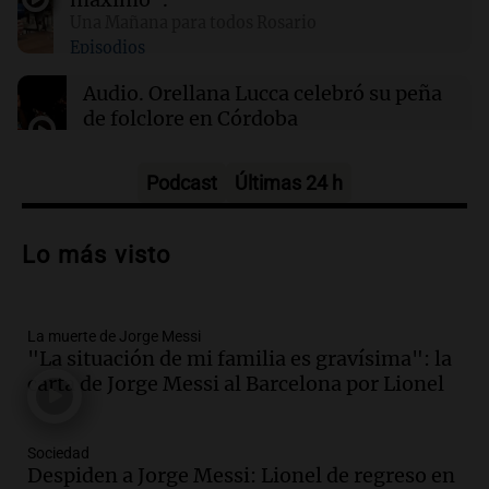
Una Mañana para todos Rosario
Episodios
01:31
Ciencia
Reducir alimentos dulces no disminuye
Audio.
Orellana Lucca celebró su peña
antojos ni mejora la salud, según estudio
de folclore en Córdoba
Tarde y Media
Episodios
Podcast
Últimas 24 h
Audio.
Trágico accidente en Mendoza:
un muerto y varios heridos tras caída de
Lo más visto
vehículos desde un puente
Panorama Federal
Episodios
La muerte de Jorge Messi
Audio.
Tragedia en Mendoza: un muerto
"La situación de mi familia es gravísima": la
y cinco heridos tras caer dos autos desde
carta de Jorge Messi al Barcelona por Lionel
un puente
Una mañana para todos
Episodios
Sociedad
Audio.
Messi llegará esta noche a
Despiden a Jorge Messi: Lionel de regreso en