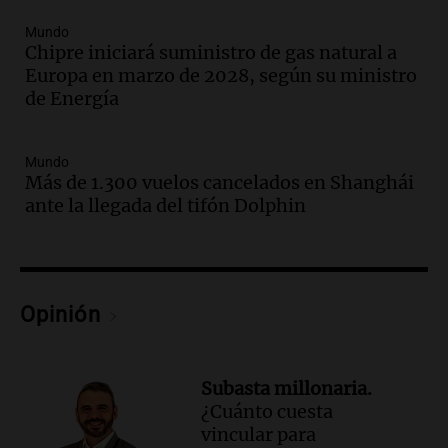
Episodios
Mundo
Audio.
El abuelo de Agostina Vega, tras
Chipre iniciará suministro de gas natural a
las nuevas detenciones: "En esa casa
Europa en marzo de 2028, según su ministro
todos tenían algo que ver"
de Energía
Una mañana para todos
Episodios
Mundo
Audio.
Una nutricionista derribó el mito
Más de 1.300 vuelos cancelados en Shanghái
del desayuno ideal: qué alimentos
ante la llegada del tifón Dolphin
conviene priorizar
Una mañana para todos
Episodios
Audio.
Murió Jorge Messi
Opinión
Una mañana para todos
Episodios
Subasta millonaria.
Audio.
Mateo, a los 25 años, lucha
¿Cuánto cuesta
contra el tiempo: necesita un trasplante
vincular para