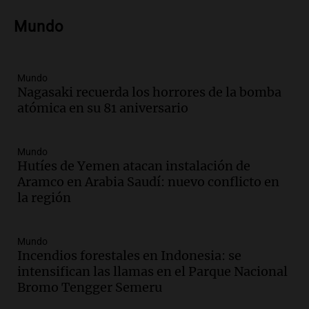
Audio.
Voluntarios limpiaron 9.000
Mundo
metros del río Suquía y retiraron hasta
800 kilos de basura por jornada
Una mañana para todos
Episodios
Mundo
Nagasaki recuerda los horrores de la bomba
Audio.
La historia de la servilleta que
atómica en su 81 aniversario
firmó Jorge Messi para el primer
contrato de Leo con Barcelona
Una mañana para todos
Mundo
Episodios
Hutíes de Yemen atacan instalación de
Aramco en Arabia Saudí: nuevo conflicto en
Audio.
Joan Gaspart: "Sin Jorge, no sé si
la región
Messi hubiera llegado adonde llegó"
Una mañana para todos
Episodios
Mundo
Incendios forestales en Indonesia: se
Audio.
El orgullo y el sueño argentino de
intensifican las llamas en el Parque Nacional
Jorge Messi en una entrevista con Rony
Bromo Tengger Semeru
Vargas en 2007
Una mañana para todos