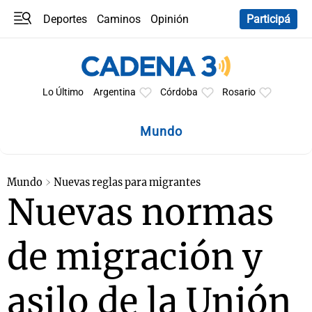
Deportes
Caminos
Opinión
Participá
Programas
Últimas coberturas
Últimas 24 h
En YouTube
Clima
Horóscopo
Lo Último
Argentina
Córdoba
Rosario
Mundo
Mundo
Nuevas reglas para migrantes
Nuevas normas
de migración y
asilo de la Unión