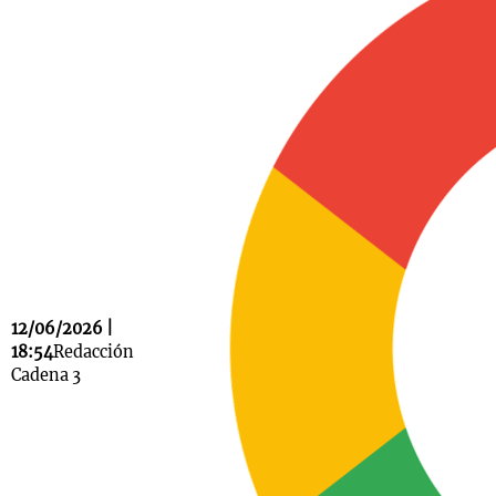
Notas
s
Notas
La Sole en
ial
Mundial 2026
Cadena 3
12/06/2026 |
18:54
Redacción
Cadena 3