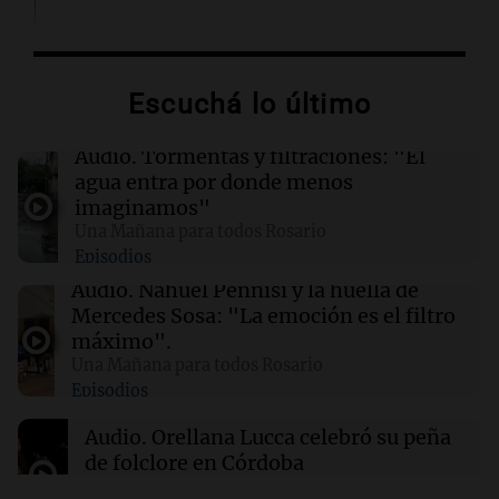
02:13
Mundo
Más de 1.300 vuelos cancelados en Shanghái
ante la llegada del tifón Dolphin
Escuchá lo último
02:03
Tecnología
Audio.
Tormentas y filtraciones: "El
Airbnb acelera el lanzamiento de funciones
agua entra por donde menos
gracias a la inteligencia artificial en su
imaginamos"
búsqueda
Una Mañana para todos Rosario
Episodios
01:49
Mundo
Audio.
Nahuel Pennisi y la huella de
El Pentágono solicita a la industria de defensa
Mercedes Sosa: "La emoción es el filtro
un aumento en la producción de armas
máximo".
Una Mañana para todos Rosario
Episodios
01:31
Ciencia
Reducir alimentos dulces no disminuye
Audio.
Orellana Lucca celebró su peña
antojos ni mejora la salud, según estudio
de folclore en Córdoba
Tarde y Media