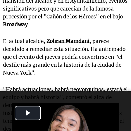
mansión del alcalde y en el Ayuntamiento, eventos
significativos pero que carecían de la famosa
procesión por el "Cañón de los Héroes" en el bajo
Broadway
.
El actual alcalde,
Zohran Mamdani
, parece
decidido a remediar esta situación. Ha anticipado
que el evento del jueves podría convertirse en "el
desfile más grande en la historia de la ciudad de
Nueva York".
"Habrá actuaciones, habrá neoyorquinos, estará el
equipo y habrá historia", comentó el alcalde
demócrata el lunes, mientras visitaba una
Play
instalación municipal que ha preparado letreros
temporales de "Champions Way" para la ruta del
Video
desfile.