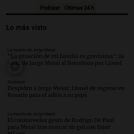
Episodios
Podcast
Últimas 24 h
Audio.
Trágico accidente en Mendoza:
un muerto y varios heridos tras caída de
Lo más visto
vehículos desde un puente
Panorama Federal
Episodios
La muerte de Jorge Messi
Audio.
Tragedia en Mendoza: un muerto
"La situación de mi familia es gravísima": la
y cinco heridos tras caer dos autos desde
carta de Jorge Messi al Barcelona por Lionel
un puente
Una mañana para todos
Episodios
Sociedad
Audio.
Messi llegará esta noche a
Despiden a Jorge Messi: Lionel de regreso en
Rosario para acompañar a su familia
Rosario para el adiós a su papá
tras la muerte de su papá
Una mañana para todos
La muerte de Jorge Messi
Episodios
El conmovedor gesto de Rodrigo De Paul
Audio.
Ley de Propiedad Privada: el revés
para Messi tras marcar un gol con Inter
en el Congreso expuso una debilidad
Miami