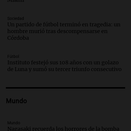
comunicacional del Gobierno
Una mañana para todos
Episodios
Sociedad
Un partido de fútbol terminó en tragedia: un
Audio.
Casabindo se prepara para una
hombre murió tras descompensarse en
celebración única: 30.000 turistas y el
Córdoba
tradicional Toreo de la Vincha
Una mañana para todos
Episodios
Fútbol
Audio.
Borges, abogada de Pourrain:
Instituto festejó sus 108 años con un golazo
"Tres hombres se lo llevaron para
de Luna y sumó su tercer triunfo consecutivo
hacerle preguntas y nunca regresó"
Una mañana para todos
Episodios
Audio.
Voluntarios limpiaron 9.000
Mundo
metros del río Suquía y retiraron hasta
800 kilos de basura por jornada
Una mañana para todos
Episodios
Mundo
Nagasaki recuerda los horrores de la bomba
Audio.
La historia de la servilleta que