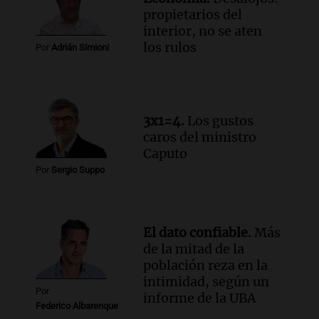
Una mañana para todos
propietarios del
Episodios
interior, no se aten
Audio.
Altas Cumbres: rescataron a una
los rulos
Por
Adrián Simioni
cabra que llevaba ocho días atrapada en
un precipicio
Una mañana para todos
Episodios
3x1=4.
Los gustos
Audio.
Chile planteó mejorar la
caros del ministro
conectividad fronteriza, aérea y digital
Caputo
con Jujuy
Por
Sergio Suppo
Panorama Federal
Episodios
El dato confiable.
Más
de la mitad de la
población reza en la
intimidad, según un
Por
informe de la UBA
Federico Albarenque