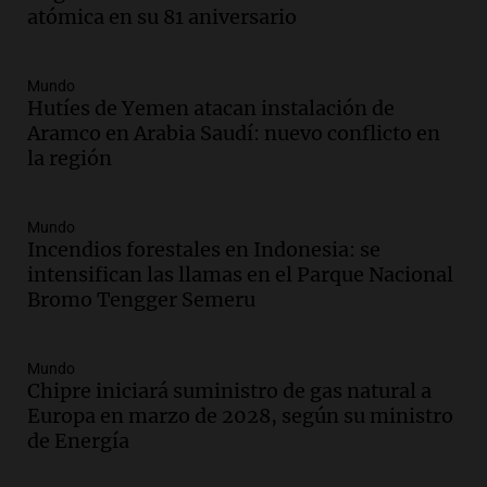
atómica en su 81 aniversario
firmó Jorge Messi para el primer
contrato de Leo con Barcelona
Una mañana para todos
Mundo
Episodios
Hutíes de Yemen atacan instalación de
Aramco en Arabia Saudí: nuevo conflicto en
Audio.
Joan Gaspart: "Sin Jorge, no sé si
la región
Messi hubiera llegado adonde llegó"
Una mañana para todos
Episodios
Mundo
Incendios forestales en Indonesia: se
Audio.
El orgullo y el sueño argentino de
intensifican las llamas en el Parque Nacional
Jorge Messi en una entrevista con Rony
Bromo Tengger Semeru
Vargas en 2007
Una mañana para todos
Episodios
Mundo
Audio.
El abuelo de Agostina Vega, tras
Chipre iniciará suministro de gas natural a
las nuevas detenciones: "En esa casa
Europa en marzo de 2028, según su ministro
todos tenían algo que ver"
de Energía
Una mañana para todos
Episodios