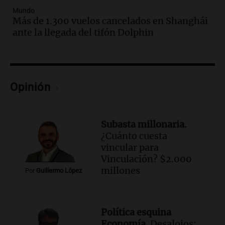
Mundo
Audio.
Una nutricionista derribó el mito
Más de 1.300 vuelos cancelados en Shanghái
del desayuno ideal: qué alimentos
ante la llegada del tifón Dolphin
conviene priorizar
Una mañana para todos
Episodios
Audio.
Murió Jorge Messi
Opinión
Una mañana para todos
Episodios
Subasta millonaria.
Audio.
Mateo, a los 25 años, lucha
¿Cuánto cuesta
contra el tiempo: necesita un trasplante
vincular para
para poder seguir viviend
Vinculación? $2.000
Una mañana para todos
millones
Por
Guillermo López
Episodios
Audio.
Estiman que la inflación nacional
de julio será menor al 2,9% registrado
Política esquina
en CABA
Economía.
Desalojos: