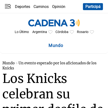
Deportes
Caminos
Opinión
Participá
Programas
Últimas coberturas
Últimas 24 h
En YouTube
Clima
Horóscopo
Lo Último
Argentina
Córdoba
Rosario
Mundo
Mundo
Un evento esperado por los aficionados de los
Knicks
Los Knicks
celebran su