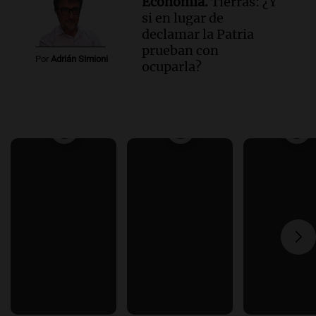
Economía.
Tierras: ¿Y
si en lugar de
declamar la Patria
prueban con
Por
Adrián Simioni
ocuparla?