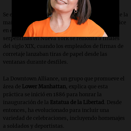
Se espera que la celebración comience a las 10 de la
mañana del jueves cerca de
Battery Park
y finalice
en el Ayuntamiento. La tradición de arrojar
serpentinas en Nueva York se remonta a finales
del siglo XIX, cuando los empleados de firmas de
corretaje lanzaban tiras de papel desde las
ventanas durante desfiles.
La Downtown Alliance, un grupo que promueve el
área de
Lower Manhattan
, explica que esta
práctica se inició en 1886 para honrar la
inauguración de la
Estatua de la Libertad
. Desde
entonces, ha evolucionado para incluir una
variedad de celebraciones, incluyendo homenajes
a soldados y deportistas.