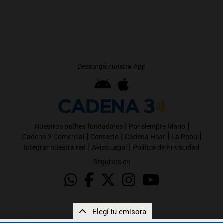
Descargá nuestra App
|
|
Nuestros padres fundadores
Por siempre Mario
|
|
|
|
Cadena 3 Comercial
Contacto
Cadena Heat
La Popu
|
|
Integrar nuestra red
Aviso Legal
Política de Privacidad
Seguinos en
Elegí tu emisora