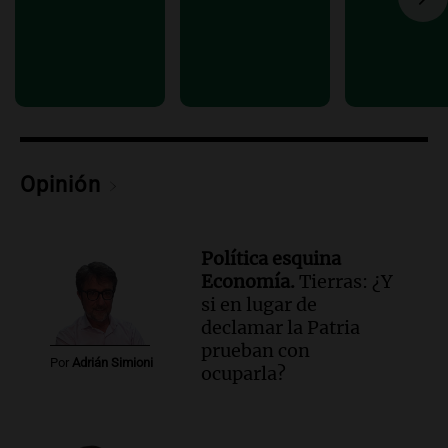
Política esquina Economía
Episodios
Audio.
Fuego en Córdoba: bomberos
combaten un incendio forestal en Villa
Yacanto
Ahora país
Episodios
Opinión
Política esquina
Economía.
Tierras: ¿Y
si en lugar de
declamar la Patria
prueban con
Por
Adrián Simioni
ocuparla?