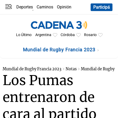
Deportes
Caminos
Opinión
Participá
Programas
Últimas coberturas
Últimas 24 h
En YouTube
Clima
Horóscopo
Lo Último
Argentina
Córdoba
Rosario
Mundial de Rugby Francia 2023
Mundial de Rugby Francia 2023
Notas
Mundial de Rugby
Los Pumas
entrenaron de
cara al partido