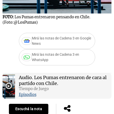
FOTO:
Los Pumas entrenaron pensando en Chile.
Notas
(Foto:@LosPumas)
s
Notas
La Sole en
Mirá las notas de Cadena 3 en Google
ial
Mundial 2026
Cadena 3
News
Mirá las notas de Cadena 3 en
WhatsApp
Audio.
Los Pumas entrenaron de cara al
partido con Chile.
Tiempo de Juego
Episodios
Escuchá la nota