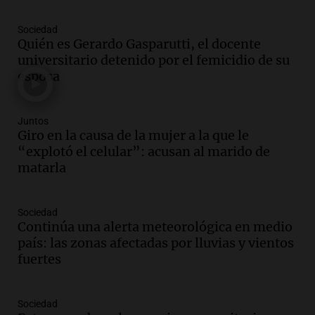
Episodios
Sociedad
Audio.
Inviolabilidad de la propiedad
Quién es Gerardo Gasparutti, el docente
privada: el ruido que tapa cosas
universitario detenido por el femicidio de su
importantes
esposa
Editorial
Episodios
Audio.
Lanzaron una campaña para que
Juntos
niños con cáncer reciban regalos por el
Giro en la causa de la mujer a la que le
día del niño.
“explotó el celular”: acusan al marido de
La Argentina Posible
matarla
Episodios
Audio.
Ganó una beca en la secundaria,
Sociedad
se mudó a Córdoba y hoy lleva la
Continúa una alerta meteorológica en medio
bandera de la universidad
país: las zonas afectadas por lluvias y vientos
La Argentina Posible
fuertes
Episodios
Audio.
El 80% de los ejecutivos espera
una mejora económica, pero modera
Sociedad