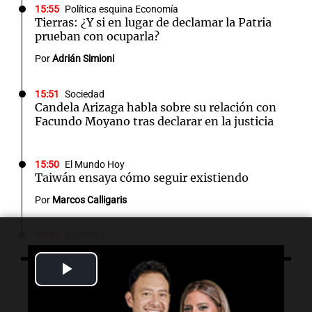
15:55
Política esquina Economía
Tierras: ¿Y si en lugar de declamar la Patria
prueban con ocuparla?
Por
Adrián Simioni
15:51
Sociedad
Candela Arizaga habla sobre su relación con
Facundo Moyano tras declarar en la justicia
15:50
El Mundo Hoy
Taiwán ensaya cómo seguir existiendo
Por
Marcos Calligaris
15:42
Sociedad
La senadora embarazada no podrá votar de
forma virtual en la sesión del Senado
Play
Escuchá lo último
Video
15:41
3x1:4