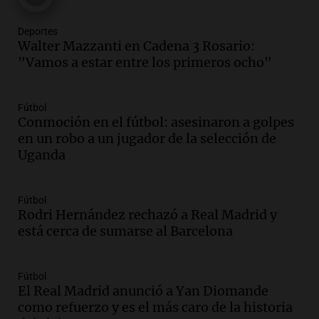
la mujer quemada en la E-53: por qué
detuvieron a su esposo
Deportes
Ahora país
Walter Mazzanti en Cadena 3 Rosario:
Episodios
"Vamos a estar entre los primeros ocho"
Audio.
Ulpiano Suárez se lanza como
candidato a gobernador de Mendoza
Fútbol
para 2027
Conmoción en el fútbol: asesinaron a golpes
Panorama Federal
en un robo a un jugador de la selección de
Episodios
Uganda
Audio.
Críticas a autoridades por cierre
del paso internacional por intenso
temporal de nieve en la alta montaña
Fútbol
Rodri Hernández rechazó a Real Madrid y
Panorama Federal
está cerca de sumarse al Barcelona
Episodios
Audio.
Tucumán: Consejo Deliberante
busca esclarecer el estado de edificios en
Fútbol
la ciudad tras la tragedia
El Real Madrid anunció a Yan Diomande
Panorama Federal
como refuerzo y es el más caro de la historia
Episodios