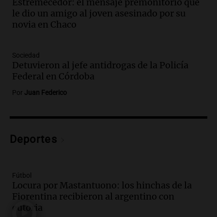
Estremecedor: el mensaje premonitorio que
sus expectativas
le dio un amigo al joven asesinado por su
Ahora país
novia en Chaco
Episodios
Audio.
Walter Mazzanti en Cadena 3
Rosario: "Vamos a estar entre los
Sociedad
primeros ocho"
Detuvieron al jefe antidrogas de la Policía
Deportes Rosario
Federal en Córdoba
Episodios
Por
Juan Federico
Audio.
Avanza el juicio a Oscar González
con nuevas declaraciones de testigos
sobre el accidente
Panorama Federal
Deportes
Episodios
Audio.
El viento complica el combate
del incendio forestal en Villa Yacanto
Fútbol
Ahora país
Locura por Mastantuono: los hinchas de la
Episodios
Fiorentina recibieron al argentino con
euforia
Audio.
Las claves del giro en la causa de