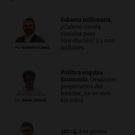
conectividad fronteriza, aérea y digital
con Jujuy
Subasta millonaria.
Panorama Federal
¿Cuánto cuesta
Episodios
vincular para
Vinculación? $2.000
millones
Por
Guillermo López
Política esquina
Economía.
Desalojos:
propietarios del
interior, no se aten
los rulos
Por
Adrián Simioni
3x1=4.
Los gustos