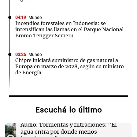
04:19
Mundo
Incendios forestales en Indonesia: se
intensifican las llamas en el Parque Nacional
Bromo Tengger Semeru
03:26
Mundo
Chipre iniciará suministro de gas natural a
Europa en marzo de 2028, según su ministro
de Energía
02:13
Mundo
Más de 1.300 vuelos cancelados en Shanghái
ante la llegada del tifón Dolphin
Escuchá lo último
02:03
Tecnología
Audio.
Tormentas y filtraciones: "El
Airbnb acelera el lanzamiento de funciones
agua entra por donde menos
gracias a la inteligencia artificial en su