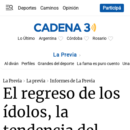
Deportes
Caminos
Opinión
Participá
Programas
Últimas coberturas
Últimas 24 h
En YouTube
Clima
Horóscopo
Lo Último
Argentina
Córdoba
Rosario
La Previa
Al diván
Perfiles
Grandes del deporte
La fama es puro cuento
Una 
La Previa
La previa
Informes de La Previa
El regreso de los
ídolos, la