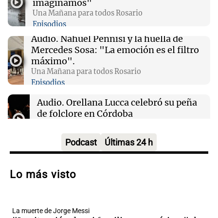
imaginamos"
búsqueda
Una Mañana para todos Rosario
Episodios
01:49
Mundo
Audio.
Nahuel Pennisi y la huella de
El Pentágono solicita a la industria de defensa
Mercedes Sosa: "La emoción es el filtro
un aumento en la producción de armas
máximo".
Una Mañana para todos Rosario
Episodios
01:31
Ciencia
Reducir alimentos dulces no disminuye
Audio.
Orellana Lucca celebró su peña
antojos ni mejora la salud, según estudio
de folclore en Córdoba
Tarde y Media
Episodios
Podcast
Últimas 24 h
Audio.
Trágico accidente en Mendoza:
un muerto y varios heridos tras caída de
Lo más visto
vehículos desde un puente
Panorama Federal
Episodios
La muerte de Jorge Messi
Audio.
Tragedia en Mendoza: un muerto