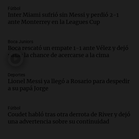
Episodios
Fútbol
Inter Miami sufrió sin Messi y perdió 2-1
Audio.
El orgullo y el sueño argentino de
ante Monterrey en la Leagues Cup
Jorge Messi en una entrevista con Rony
Vargas en 2007
Una mañana para todos
Boca Juniors
Episodios
Boca rescató un empate 1-1 ante Vélez y dejó
Audio.
El abuelo de Agostina Vega, tras
pasar la chance de acercarse a la cima
las nuevas detenciones: "En esa casa
todos tenían algo que ver"
Deportes
Una mañana para todos
Lionel Messi ya llegó a Rosario para despedir
Episodios
a su papá Jorge
Audio.
Una nutricionista derribó el mito
del desayuno ideal: qué alimentos
conviene priorizar
Fútbol
Una mañana para todos
Coudet habló tras otra derrota de River y dejó
Episodios
una advertencia sobre su continuidad
Audio.
Murió Jorge Messi