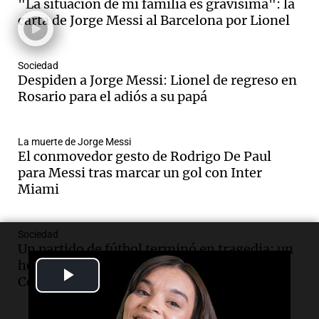
"La situación de mi familia es gravísima": la
y cinco heridos tras caer dos autos desde
carta de Jorge Messi al Barcelona por Lionel
un puente
Una mañana para todos
Episodios
Sociedad
Audio.
Messi llegará esta noche a
Despiden a Jorge Messi: Lionel de regreso en
Rosario para acompañar a su familia
Rosario para el adiós a su papá
tras la muerte de su papá
Una mañana para todos
La muerte de Jorge Messi
Episodios
El conmovedor gesto de Rodrigo De Paul
Audio.
Ley de Propiedad Privada: el revés
para Messi tras marcar un gol con Inter
en el Congreso expuso una debilidad
Miami
comunicacional del Gobierno
Una mañana para todos
Episodios
Sociedad
Un partido de fútbol terminó en tragedia: un
Audio.
Casabindo se prepara para una
hombre murió tras descompensarse en
celebración única: 30.000 turistas y el
Play
Córdoba
tradicional Toreo de la Vincha
Una mañana para todos
Video
Episodios