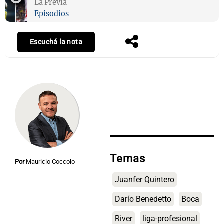
La Previa
Episodios
Escuchá la nota
Notas
s
Notas
La Sole en
ial
Mundial 2026
Cadena 3
Temas
Por
Mauricio Coccolo
Juanfer Quintero
Darío Benedetto
Boca
River
liga-profesional