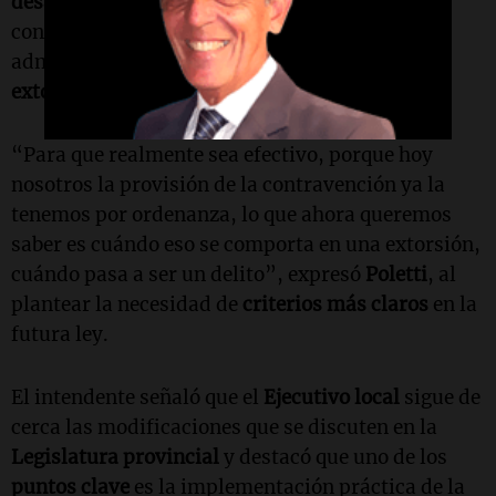
desafío central
pasa por establecer cuándo una
conducta deja de ser una infracción
administrativa para convertirse en una posible
extorsión
.
“Para que realmente sea efectivo, porque hoy
nosotros la provisión de la contravención ya la
tenemos por ordenanza, lo que ahora queremos
saber es cuándo eso se comporta en una extorsión,
cuándo pasa a ser un delito”, expresó
Poletti
, al
plantear la necesidad de
criterios más claros
en la
futura ley.
El intendente señaló que el
Ejecutivo local
sigue de
cerca las modificaciones que se discuten en la
Legislatura provincial
y destacó que uno de los
puntos clave
es la implementación práctica de la