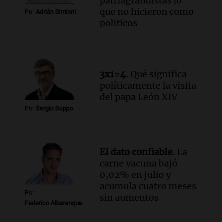
patriagrandistas lo
que no hicieron como
Por
Adrián Simioni
Audio.
El papamóvil de Juan Pablo II
politicos
revive con la visita de León XIV y una
historia nacida en Córdoba
Viva la Radio
Episodios
Audio.
Monseñor Fenoy celebra la visita
3x1=4.
Qué significa
de León XIV a Argentina y reflexiona
políticamente la visita
sobre su impacto espiritual
del papa León XIV
Panorama Federal
Por
Sergio Suppo
Episodios
Audio.
El ministro de Economía de Santa
Fe relativiza el impacto del fallo sobre
El dato confiable.
La
jubilaciones en la provincia
carne vacuna bajó
Panorama Federal
0,02% en julio y
Episodios
acumula cuatro meses
Por
sin aumentos
Federico Albarenque