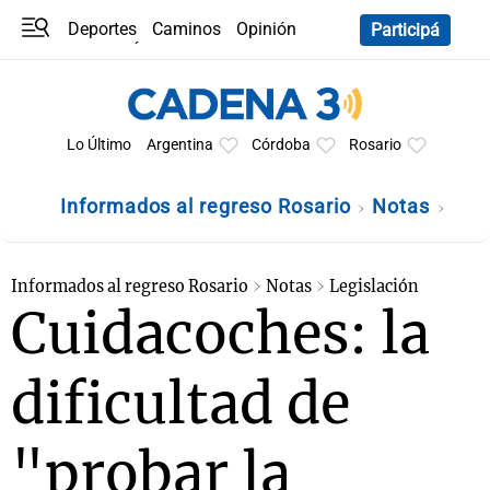
Deportes
Caminos
Opinión
Participá
Programas
Últimas coberturas
Últimas 24 h
En YouTube
Clima
Horóscopo
Lo Último
Argentina
Córdoba
Rosario
Informados al regreso Rosario
Notas
Informados al regreso Rosario
Notas
Legislación
Cuidacoches: la
dificultad de
"probar la