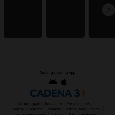
Descargá nuestra App
|
|
Nuestros padres fundadores
Por siempre Mario
|
|
|
|
Cadena 3 Comercial
Contacto
Cadena Heat
La Popu
|
|
Integrar nuestra red
Aviso Legal
Política de Privacidad