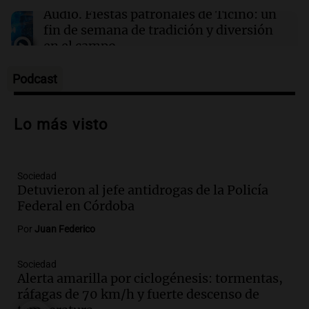
Audio.
Fiestas patronales de Ticino: un
fin de semana de tradición y diversión
en el campo
Panorama Federal
Episodios
Podcast
Audio.
Preparativos para la feria en La
Bulalle, Córdoba: actividades y horarios
Lo más visto
de apertura
Panorama Federal
Episodios
Sociedad
Audio.
Río Gallegos enfrenta secuelas de
Detuvieron al jefe antidrogas de la Policía
lluvias, senadores manifiestan
Federal en Córdoba
oposición a ley de tierras
Panorama Federal
Por
Juan Federico
Episodios
Audio.
Mendoza celebra la apertura del
Sociedad
Alerta amarilla por ciclogénesis: tormentas,
centro de esquí Penitentes Park tras
ráfagas de 70 km/h y fuerte descenso de
siete años de cierre por falta de nieve