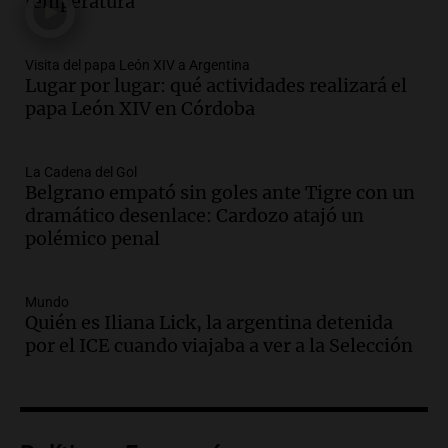
temperatura
Panorama Federal
Episodios
Audio.
Madres en Rosario piden por la
Visita del papa León XIV a Argentina
Lugar por lugar: qué actividades realizará el
ley Joaquín.
papa León XIV en Córdoba
Viva la Radio Rosario
Episodios
Audio.
Juan Pedro Colombo, rematador
La Cadena del Gol
Belgrano empató sin goles ante Tigre con un
de hacienda: “Las tecnologías no
dramático desenlace: Cardozo atajó un
reemplazan el contacto con la gente”
polémico penal
La Argentina, hoy
Episodios
Audio.
Un trabajador herido tras caer a
Mundo
Quién es Iliana Lick, la argentina detenida
un pozo de 17 metros en Nueva Córdoba
por el ICE cuando viajaba a ver a la Selección
Panorama Federal
Episodios
Audio.
Lanzamiento del Tigo 7 CSH: el
nuevo híbrido enchufable de Chery llega