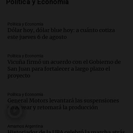
Política y Economía
al mercado argentino
Panorama Federal
Episodios
Política y Economía
Audio.
Perito Moreno recibe la Copa
Dólar hoy, dólar blue hoy: a cuánto cotiza
Mundial de Natación de Invierno con
este jueves 6 de agosto
récords y atletas de 20 países
Amamos Argentina
Episodios
Política y Economía
Audio.
Conductor imputado por
Vicuña firmó un acuerdo con el Gobierno de
accidente fatal en San Luis dejó tres
San Juan para fortalecer a largo plazo el
jóvenes muertos y un herido grave
proyecto
Panorama Federal
Episodios
Política y Economía
Audio.
Historiador de la UBA celebró la
General Motors levantará las suspensiones
marcha atrás en la Ley de Tierras:
en Alvear y retomará la producción
“Frenamos un saqueo de recursos”
Amamos Argentina
Episodios
Amamos Argentina
Audio.
Ahyre estuvo en el Estudio
Historiador de la UBA celebró la marcha atrás