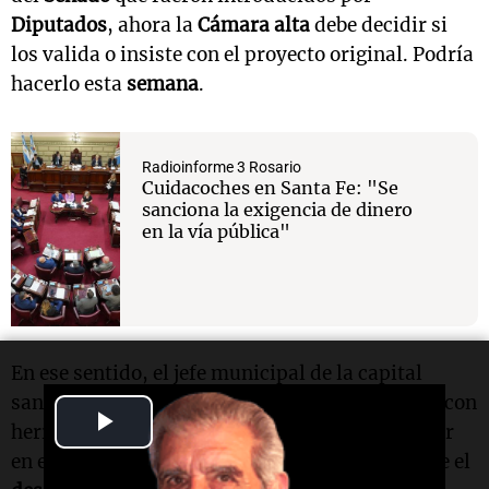
Diputados
, ahora la
Cámara alta
debe decidir si
los valida o insiste con el proyecto original. Podría
hacerlo esta
semana
.
Radioinforme 3 Rosario
Cuidacoches en Santa Fe: "Se
sanciona la exigencia de dinero
en la vía pública"
En ese sentido, el jefe municipal de la capital
santafesina explicó que el
municipio
ya cuenta con
Play
herramientas contravencionales para intervenir
en este tipo de situaciones, aunque remarcó que el
Video