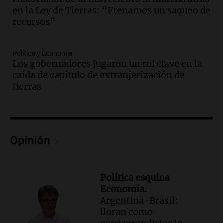
Federal Sancor Seguros y adelantó su
en la Ley de Tierras: “Frenamos un saqueo de
nuevo tema a Cadena 3 Rosario.
recursos”
Viva la Radio Rosario
Episodios
Política y Economía
Audio.
Cierre del Paso Internacional
Los gobernadores jugaron un rol clave en la
Cristo Redentor por acumulación de
caída de capítulo de extranjerización de
nieve se extiende a 22 días
tierras
Panorama Federal
Episodios
Audio.
Estudiantes de Italia realizan
prácticas docentes en Córdoba para
Opinión
enriquecer su formación educativa
Panorama Federal
Episodios
Política esquina
Audio.
La Universidad de Milán y su
Economía.
colaboración con la municipalidad para
Argentina-Brasil:
la educación y parques
lloran como
Panorama Federal
Episodios