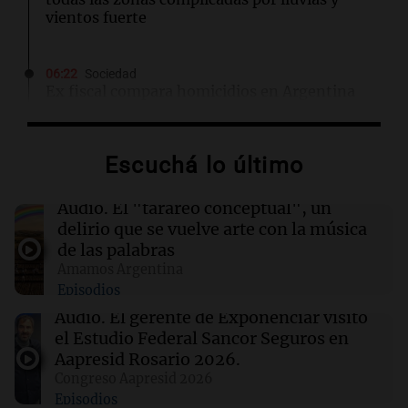
vientos fuerte
06:22
Sociedad
Ex fiscal compara homicidios en Argentina
con el costo de diez guerras de Malvinas
Escuchá lo último
06:15
Boca Juniors
Boca y Vélez Sarsfield: fecha y detalles del
duelo clave de octavos
Audio.
El "tarareo conceptual", un
delirio que se vuelve arte con la música
de las palabras
06:11
Mundo
Amamos Argentina
EEUU solicita extradición de líder religioso
Episodios
filipino por graves cargos de abuso y fraude
Audio.
El gerente de Exponenciar visitó
el Estudio Federal Sancor Seguros en
06:04
Mundo
Aapresid Rosario 2026.
Protestas de trabajadores sanitarios en el
Congreso Aapresid 2026
epicentro del brote de ébola en Congo por
Episodios
salarios impagos