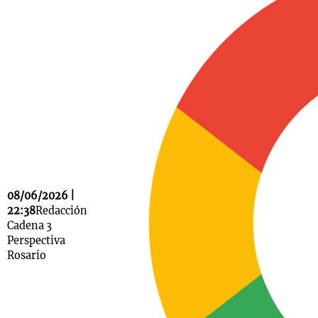
Notas
s
Notas
La Sole en
ial
Mundial 2026
Cadena 3
08/06/2026 |
22:38
Redacción
Cadena 3
Perspectiva
Rosario