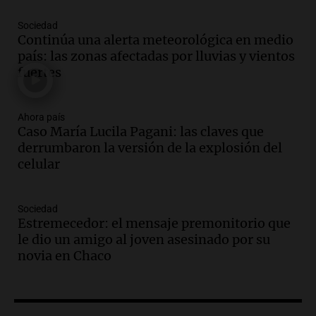
Audio.
Luis Juez cuestionó la polémica
Sociedad
por la Ley de Tierras: "Construyeron un
Continúa una alerta meteorológica en medio
relato mentiroso"
país: las zonas afectadas por lluvias y vientos
Informados al regreso
fuertes
Episodios
Audio.
La Boulaille se prepara para su
gran expo, con concurso de panificados
Ahora país
Caso María Lucila Pagani: las claves que
y actividades destacadas
derrumbaron la versión de la explosión del
Panorama Federal
celular
Episodios
Audio.
Detienen en Salta a abogado que
violó libertad condicional al ir al
Sociedad
Mundial de Atlanta
Estremecedor: el mensaje premonitorio que
Panorama Federal
le dio un amigo al joven asesinado por su
Episodios
novia en Chaco
Audio.
La UNC entregó más bicicletas a
estudiantes y proyecta duplicar el
programa de movilidad sustentable