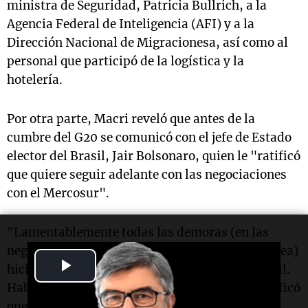
ministra de Seguridad, Patricia Bullrich, a la
Agencia Federal de Inteligencia (AFI) y a la
Dirección Nacional de Migracionesa, así como al
personal que participó de la logística y la
hotelería.
Por otra parte, Macri reveló que antes de la
cumbre del G20 se comunicó con el jefe de Estado
elector del Brasil, Jair Bolsonaro, quien le "ratificó
que quiere seguir adelante con las negociaciones
con el Mercosur".
"Lamentablemente todas las demoras (en las
negociaciones del Mercosur con la Unión Europea)
Play
hicieron que haya una nueva autoridad en Brasil.
Hablé antes del G20 con mi nuevo par y me ratificó
Video
que quiere avanzar con el acuerdo", dijo Macri.