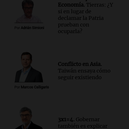
Economía.
Tierras: ¿Y
recordó su paso por Perú: "Nos decía
si en lugar de
siempre: ''Difundan el milagro''"
declamar la Patria
Viva la Radio
prueban con
Episodios
Por
Adrián Simioni
ocuparla?
Audio.
Santa Fe, segunda provincia con
más femicidios del país, según informe
de Casa del Encuentro
Panorama Federal
Episodios
Conflicto en Asia.
Audio.
Santa Fe reactivará 1.500
Taiwán ensaya cómo
viviendas paralizadas tras el cierre de
seguir existiendo
Procrear en la provincia
Por
Marcos Calligaris
Panorama Federal
Episodios
3x1=4.
Gobernar
también es explicar