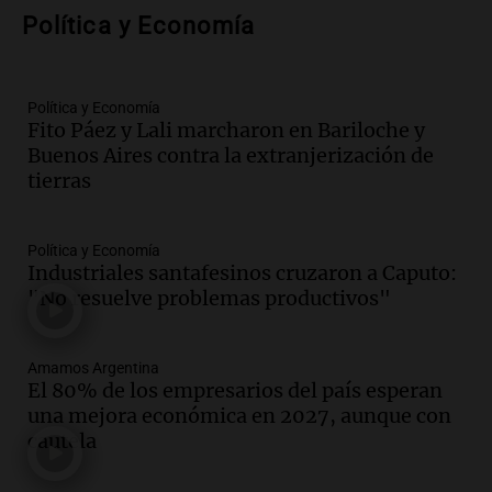
Viva la Radio
Política y Economía
Episodios
Audio.
Expertos advierten sobre posible
nevada en Mendoza este fin de semana
tras condiciones invernales
Política y Economía
Fito Páez y Lali marcharon en Bariloche y
Panorama Federal
Buenos Aires contra la extranjerización de
Episodios
tierras
Audio.
Padres presentes, pero
distraídos: ¿Qué pasa con un niño
cuando el padre mira mucho el teléfono?
Política y Economía
Educar entre todos
Industriales santafesinos cruzaron a Caputo:
Episodios
"No resuelve problemas productivos"
Audio.
Presentan el innovador Parque
Tecnológico en Villa María con dos
Amamos Argentina
edificios icónicos
El 80% de los empresarios del país esperan
Panorama Federal
una mejora económica en 2027, aunque con
Episodios
cautela
Audio.
Polémica en el fútbol argentino:
árbitros bajo la lupa tras fallos