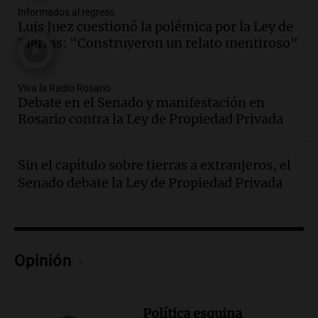
controvertidos
Informados al regreso
Panorama Federal
Luis Juez cuestionó la polémica por la Ley de
Episodios
Tierras: "Construyeron un relato mentiroso"
Audio.
El kirchnerismo no logra apoyo
para modificar proyecto de propiedad
Viva la Radio Rosario
privada en el Senado Nacional
Debate en el Senado y manifestación en
Panorama Federal
Rosario contra la Ley de Propiedad Privada
Episodios
Audio.
Estados Unidos advierte sobre
contrato entre cooperativa argentina y
Sin el capítulo sobre tierras a extranjeros, el
Huawei en Neuquén
Senado debate la Ley de Propiedad Privada
Panorama Federal
Episodios
Audio.
El vicegobernador de Salta resalta
la presencia de 70.000 bolivianos en la
Opinión
provincia y su integración
Panorama Federal
Episodios
Política esquina
Audio.
La amiga del Papa León XIV