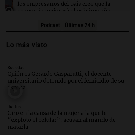
los empresarios del país cree que la
economía mejorará el próximo año
Amamos Argentina
Episodios
Podcast
Últimas 24 h
Audio.
Carolina Losada: "Faltó que el
oficialismo la explique mejor" sobre la
Lo más visto
ley de propiedad privada
Informados al regreso
Episodios
Sociedad
Audio.
Debate en el Senado y protesta
Quién es Gerardo Gasparutti, el docente
en Rosario contra la ley de Propiedad
universitario detenido por el femicidio de su
Privada.
esposa
Viva la Radio Rosario
Episodios
Audio.
Manifestación en Rosario contra
Juntos
la ley de Propiedad Privada debatida en
Giro en la causa de la mujer a la que le
el Senado.
“explotó el celular”: acusan al marido de
Viva la Radio Rosario
matarla
Episodios