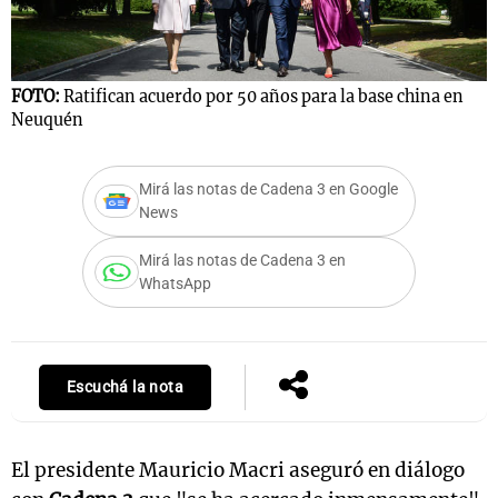
Notas
FOTO:
Ratifican acuerdo por 50 años para la base china en
Neuquén
s
Notas
La Sole en
ial
Mundial 2026
Cadena 3
Mirá las notas de Cadena 3 en Google
News
Mirá las notas de Cadena 3 en
WhatsApp
Escuchá la nota
El presidente Mauricio Macri aseguró en diálogo