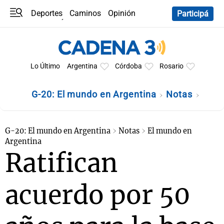
Deportes
Caminos
Opinión
Participá
Programas
Últimas coberturas
Últimas 24 h
En YouTube
Clima
Horóscopo
Lo Último
Argentina
Córdoba
Rosario
G-20: El mundo en Argentina
Notas
G-20: El mundo en Argentina
Notas
El mundo en
Argentina
Ratifican
acuerdo por 50