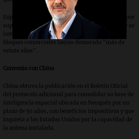
Explicó que Bolsonaro le pidió tiempo porque "por
supuesto necesita saber y ver dónde estamos" y se
lamentó de que las negociaciones entre ambos
bloques comerciales hayan demorado "más de
veinte años".
Convenio con China
China obtuvo la publicación en el Boletín Oficial
del protocolo adicional para consolidar su base de
inteligencia espacial ubicada en Neuquén por un
plazo de 50 años, con beneficios impositivos y que
inquieta a los Estados Unidos por la capacidad de
la antena instalada.