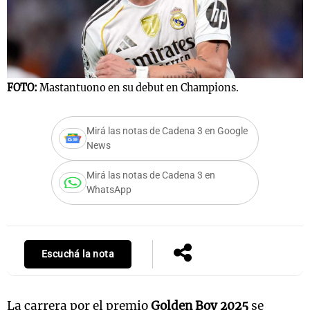
Notas
s
Notas
FOTO:
Mastantuono en su debut en Champions.
La Sole en
ial
Mundial 2026
Cadena 3
Mirá las notas de Cadena 3 en Google
News
Mirá las notas de Cadena 3 en
WhatsApp
Escuchá la nota
La carrera por el premio
Golden Boy 2025
se