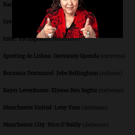
Barcelona
:
Pau Cubarsí
(defensor)
Juventus
:
Kenan Yildiz
(mediapunta)
Inter
:
Pio Espósito
(delantero)
Sporting de Lisboa
:
Geovanny Quenda
(extremo)
Borussia Dortmund
:
Jobe Bellingham
(volante)
Bayer Leverkusen
:
Eliesse Ben Seghir
(extremo)
Manchester United
:
Leny Yoro
(defensor)
Manchester City
:
Nico O'Reilly
(defensor)