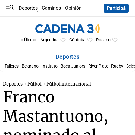
Deportes
Caminos
Opinión
Participá
Programas
Últimas coberturas
Últimas 24 h
En YouTube
Clima
Horóscopo
Lo Último
Argentina
Córdoba
Rosario
Deportes
Talleres
Belgrano
Instituto
Boca Juniors
River Plate
Rugby
Sele
Deportes
Fútbol
Fútbol internacional
Franco
Mastantuono,