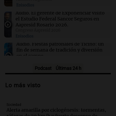
Episodios
00:53
Mundo
Hiroshima recuerda el 81° aniversario del
Audio.
El gerente de Exponenciar visitó
bombardeo atómico y critica la disuasión
el Estudio Federal Sancor Seguros en
nuclear
Aapresid Rosario 2026.
Congreso Aapresid 2026
Episodios
00:32
Clima
Clima en Salta: cómo estará el tiempo este
Audio.
Fiestas patronales de Ticino: un
jueves 6 de agosto
fin de semana de tradición y diversión
en el campo
Panorama Federal
Episodios
Podcast
Últimas 24 h
Audio.
Preparativos para la feria en La
Bulalle, Córdoba: actividades y horarios
Lo más visto
de apertura
Panorama Federal
Episodios
Sociedad
Audio.
Río Gallegos enfrenta secuelas de
Alerta amarilla por ciclogénesis: tormentas,
lluvias, senadores manifiestan
ráfagas de 70 km/h y fuerte descenso de