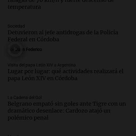
oposición a ley de tierras
temperatura
Panorama Federal
Episodios
Audio.
Mendoza celebra la apertura del
Sociedad
centro de esquí Penitentes Park tras
Detuvieron al jefe antidrogas de la Policía
siete años de cierre por falta de nieve
Federal en Córdoba
Panorama Federal
Por
Juan Federico
Episodios
Audio.
Madres en Rosario piden por la
Visita del papa León XIV a Argentina
Lugar por lugar: qué actividades realizará el
ley Joaquín.
papa León XIV en Córdoba
Viva la Radio Rosario
Episodios
Audio.
Juan Pedro Colombo, rematador
La Cadena del Gol
Belgrano empató sin goles ante Tigre con un
de hacienda: “Las tecnologías no
dramático desenlace: Cardozo atajó un
reemplazan el contacto con la gente”
polémico penal
La Argentina, hoy
Episodios