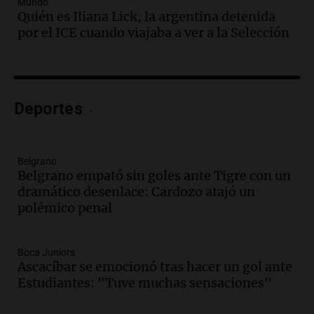
Audio.
Un trabajador herido tras caer a
Mundo
Quién es Iliana Lick, la argentina detenida
un pozo de 17 metros en Nueva Córdoba
por el ICE cuando viajaba a ver a la Selección
Panorama Federal
Episodios
Audio.
Lanzamiento del Tigo 7 CSH: el
nuevo híbrido enchufable de Chery llega
Deportes
al mercado argentino
Panorama Federal
Episodios
Belgrano
Audio.
Perito Moreno recibe la Copa
Belgrano empató sin goles ante Tigre con un
Mundial de Natación de Invierno con
dramático desenlace: Cardozo atajó un
récords y atletas de 20 países
polémico penal
Amamos Argentina
Episodios
Audio.
Conductor imputado por
Boca Juniors
accidente fatal en San Luis dejó tres
Ascacíbar se emocionó tras hacer un gol ante
jóvenes muertos y un herido grave
Estudiantes: "Tuve muchas sensaciones"
Panorama Federal
Episodios