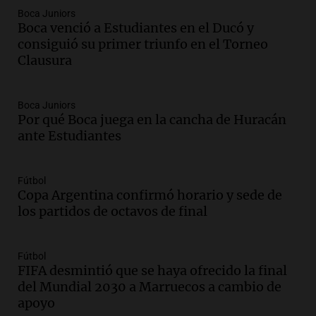
Boca Juniors
Audio.
Historiador de la UBA celebró la
Boca venció a Estudiantes en el Ducó y
marcha atrás en la Ley de Tierras:
consiguió su primer triunfo en el Torneo
“Frenamos un saqueo de recursos”
Clausura
Amamos Argentina
Episodios
Audio.
Ahyre estuvo en el Estudio
Boca Juniors
Federal Sancor Seguros y adelantó su
Por qué Boca juega en la cancha de Huracán
nuevo tema a Cadena 3 Rosario.
ante Estudiantes
Viva la Radio Rosario
Episodios
Fútbol
Audio.
Cierre del Paso Internacional
Copa Argentina confirmó horario y sede de
Cristo Redentor por acumulación de
los partidos de octavos de final
nieve se extiende a 22 días
Panorama Federal
Episodios
Fútbol
FIFA desmintió que se haya ofrecido la final
Audio.
Estudiantes de Italia realizan
del Mundial 2030 a Marruecos a cambio de
prácticas docentes en Córdoba para
apoyo
enriquecer su formación educativa