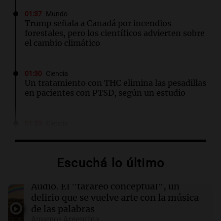
01:37
Mundo
Trump señala a Canadá por incendios
forestales, pero los científicos advierten sobre
el cambio climático
01:30
Ciencia
Un tratamiento con THC elimina las pesadillas
en pacientes con PTSD, según un estudio
01:29
Ciencia
Contaminación del aire podría agravar la
artritis reumatoide y provocar brotes
dolorosos
Escuchá lo último
01:02
Mundo
Audio.
El "tarareo conceptual", un
Lionel Messi brilla con dos goles en la victoria
delirio que se vuelve arte con la música
del Inter Miami ante Atlético de San Luis
de las palabras
Amamos Argentina