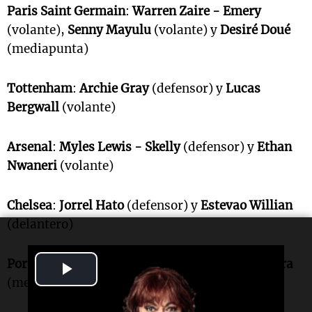
Paris Saint Germain
:
Warren Zaire - Emery
(volante),
Senny Mayulu
(volante) y
Desiré Doué
(mediapunta)
Tottenham
:
Archie Gray
(defensor) y
Lucas
Bergwall
(volante)
Arsenal
:
Myles Lewis - Skelly
(defensor) y
Ethan
Nwaneri
(volante)
Chelsea
:
Jorrel Hato
(defensor) y
Estevao Willian
(delantero)
Porto
:
Victor Froholdt
(volante) y
Ropdrigo Mora
Play
(mediapunta)
Video