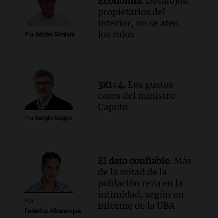
Economía.
Desalojos:
billones de pesos y genera excedente de
propietarios del
liquidez de 4 billones
interior, no se aten
Panorama Federal
los rulos
Por
Adrián Simioni
Episodios
Audio.
La lección del Titanic y la
humildad en tiempos de tormenta
según San Ignacio de Loyola
3x1=4.
Los gustos
Panorama Federal
caros del ministro
Episodios
Caputo
Audio.
Tormentas y filtraciones: "El
Por
Sergio Suppo
agua entra por donde menos
imaginamos"
Una Mañana para todos Rosario
Episodios
El dato confiable.
Más
de la mitad de la
población reza en la
intimidad, según un
Por
informe de la UBA
Federico Albarenque