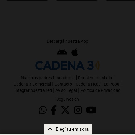
Descargá nuestra App
|
|
Nuestros padres fundadores
Por siempre Mario
|
|
|
|
Cadena 3 Comercial
Contacto
Cadena Heat
La Popu
|
|
Integrar nuestra red
Aviso Legal
Política de Privacidad
Seguinos en
Elegí tu emisora