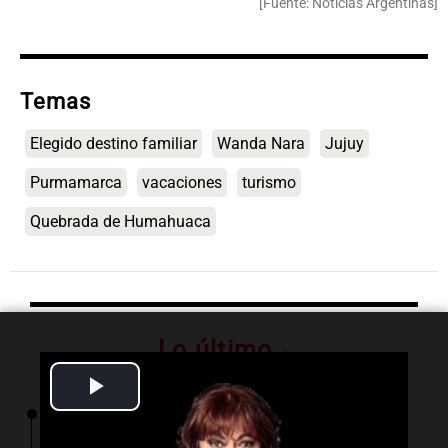
[Fuente: Noticias Argentinas]
Temas
Elegido destino familiar
Wanda Nara
Jujuy
Purmamarca
vacaciones
turismo
Quebrada de Humahuaca
Lo último
Play
04:18
Mundo
Video
Ataque con drones en Nizhnekamsk: 12