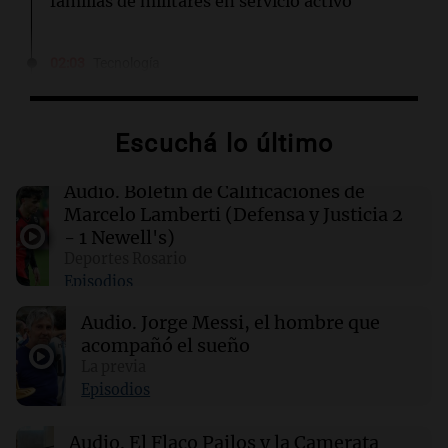
familias de militares en servicio activo
02:03
Tecnología
King's Cross: De barrio marginal a centro
neurálgico de la inteligencia artificial
Escuchá lo último
01:31
Ciencia
Estudio revela diferencias sorprendentes en la
Audio.
Boletín de Calificaciones de
salud entre vino, cerveza y licores
Marcelo Lamberti (Defensa y Justicia 2
- 1 Newell's)
Deportes Rosario
00:32
Clima
Episodios
Clima en Salta: cómo estará el tiempo este
lunes 10 de agosto
Audio.
Jorge Messi, el hombre que
acompañó el sueño
00:27
La previa
Clima
Clima en Tucumán: cómo estará el tiempo
Episodios
este lunes 10 de agosto
Audio.
El Flaco Pailos y la Camerata