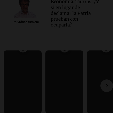
Economía.
Tierras: ¿Y
si en lugar de
declamar la Patria
prueban con
Por
Adrián Simioni
ocuparla?