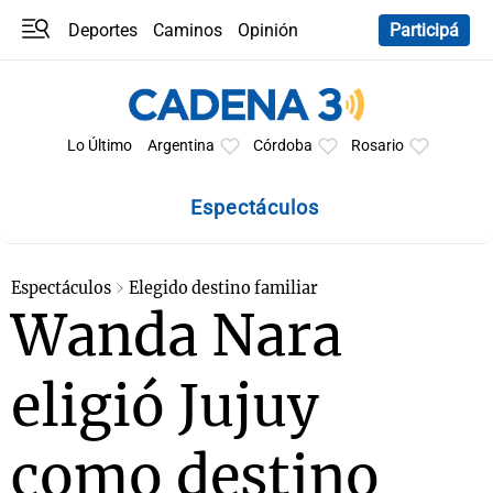
Deportes
Caminos
Opinión
Participá
Programas
Últimas coberturas
Últimas 24 h
En YouTube
Clima
Horóscopo
Lo Último
Argentina
Córdoba
Rosario
Espectáculos
Espectáculos
Elegido destino familiar
Wanda Nara
eligió Jujuy
como destino