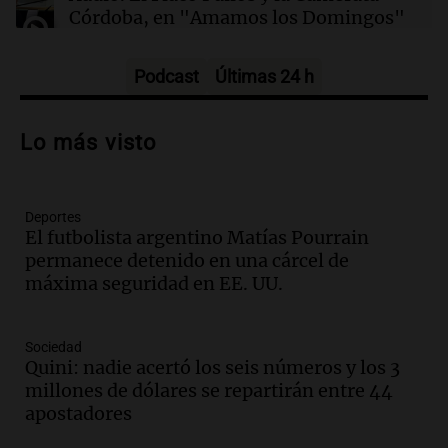
Córdoba, en "Amamos los Domingos"
Amamos los Domingos
Episodios
Podcast
Últimas 24 h
Audio.
Patricia Palmer y Mario Pasik
hablaron de su obra en Cadena 3
Lo más visto
Amamos los Domingos
Episodios
Deportes
Audio.
Córdoba espera a León XIV con el
El futbolista argentino Matías Pourrain
recuerdo del paso de Juan Pablo II: "Te
permanece detenido en una cárcel de
traspasaba con la mirada"
máxima seguridad en EE. UU.
Amamos los Domingos
Episodios
Audio.
El observatorio de Bosque Alegre,
Sociedad
un imperdible cordobés para los
Quini: nadie acertó los seis números y los 3
amantes de la astronomía
millones de dólares se repartirán entre 44
Amamos los Domingos
apostadores
Episodios