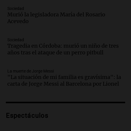
Audio.
“No entendíamos qué cantaban”:
Sociedad
la historia del club de Irlanda
Murió la legisladora María del Rosario
revolucionado por hinchas argentinos
Acevedo
Amamos los Domingos
Episodios
Audio.
Crisis diplomática: el embajador
Sociedad
Tragedia en Córdoba: murió un niño de tres
argentino regresa al país tras conflicto
años tras el ataque de un perro pitbull
con Brasil
Panorama Federal
Episodios
La muerte de Jorge Messi
Audio.
Bomberos asisten a senderista
"La situación de mi familia es gravísima": la
con fractura de tobillo en refugio Doña
carta de Jorge Messi al Barcelona por Lionel
Rosa
Panorama Federal
Episodios
Audio.
Amaycha del Valle avanza en
Espectáculos
investigación internacional sobre asma
con nueva tecnología médica
Panorama Federal