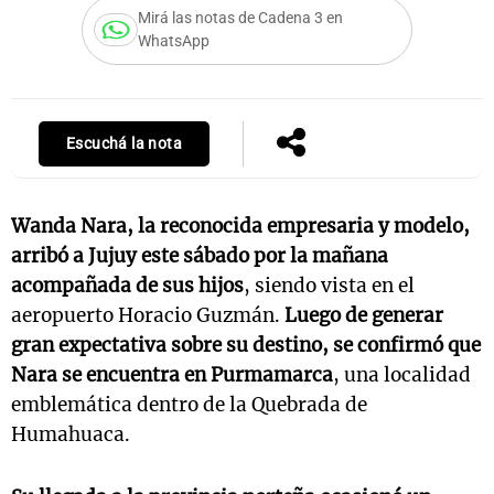
Mirá las notas de Cadena 3 en
WhatsApp
Notas
s
Notas
La Sole en
Escuchá la nota
ial
Mundial 2026
Cadena 3
Wanda Nara, la reconocida empresaria y modelo,
arribó a Jujuy este sábado por la mañana
acompañada de sus hijos
, siendo vista en el
aeropuerto Horacio Guzmán.
Luego de generar
gran expectativa sobre su destino, se confirmó que
Nara se encuentra en Purmamarca
, una localidad
emblemática dentro de la Quebrada de
Humahuaca.