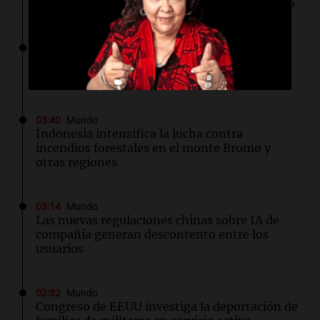
muertos y 39 heridos tras el ataque ucraniano
03:51
Mundo
Inundaciones en el este de China tras el paso
de la tormenta tropical Dolphin
03:40
Mundo
Indonesia intensifica la lucha contra
incendios forestales en el monte Bromo y
otras regiones
03:14
Mundo
Las nuevas regulaciones chinas sobre IA de
compañía generan descontento entre los
usuarios
02:32
Mundo
Congreso de EEUU investiga la deportación de