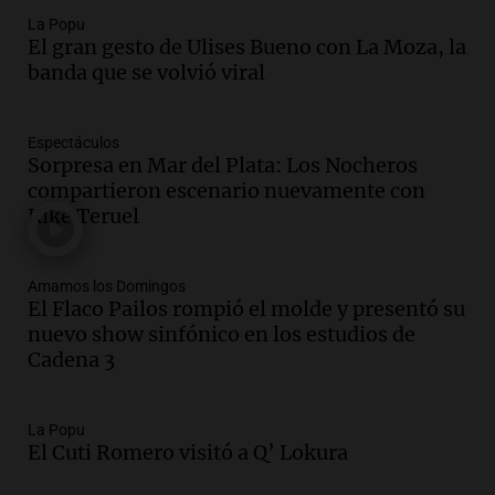
Episodios
La Popu
El gran gesto de Ulises Bueno con La Moza, la
Audio.
Suspenden descuento en SUBE y
banda que se volvió viral
aumentan tarifas del SUBTE en Buenos
Aires desde agosto
Panorama Federal
Espectáculos
Episodios
Sorpresa en Mar del Plata: Los Nocheros
Audio.
Kicillof critica la desregulación
compartieron escenario nuevamente con
financiera y el aumento de la morosidad
Kike Teruel
en Buenos Aires
Panorama Federal
Episodios
Amamos los Domingos
El Flaco Pailos rompió el molde y presentó su
Audio.
La UNT evalúa apelación ante la
nuevo show sinfónico en los estudios de
Corte Suprema tras fallo que aparta a
Cadena 3
Pagani como rector
Panorama Federal
Episodios
La Popu
Audio.
El cardenal Ángel Rossi advirtió
El Cuti Romero visitó a Q’ Lokura
que la justicia social viene siendo