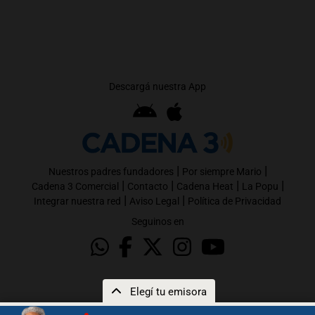
Descargá nuestra App
|
|
Nuestros padres fundadores
Por siempre Mario
|
|
|
|
Cadena 3 Comercial
Contacto
Cadena Heat
La Popu
|
|
Integrar nuestra red
Aviso Legal
Política de Privacidad
Seguinos en
Elegí tu emisora