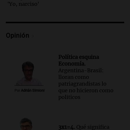
altas cumbres
'Yo, narciso'
Panorama Federal
Episodios
Audio.
Embajada china en Argentina
critica a EE.UU. por amenazas a
Opinión
ejecutivos por trato con telefónica
Panorama Federal
Episodios
Política esquina
Audio.
La Expo Regional del Sur se
Economía.
prepara con novedades para disfrutar en
Argentina-Brasil:
La Baulal este fin de semana
lloran como
Panorama Federal
patriagrandistas lo
Episodios
que no hicieron como
Por
Adrián Simioni
Audio.
Cerro Catedral recibe a 1.600
politicos
alumnos en programa de esquí escolar
impulsado por la provincia
Panorama Federal
Episodios
Audio.
Osvaldo Jaldo busca unificar
3x1=4.
Qué significa