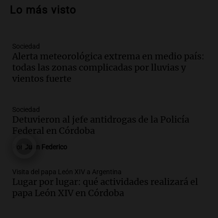
sanciones para erradicar escapes libres y
Lo más visto
mejorar la seguridad vial
Panorama Federal
Episodios
Sociedad
Audio.
Raúl Bondartusen destaca la
Alerta meteorológica extrema en medio país:
urgencia de resolver la crisis educativa
todas las zonas complicadas por lluvias y
en Tierra del Fuego
vientos fuerte
Panorama Federal
Episodios
Audio.
Policía de Bariloche condenada a
Sociedad
seis meses de prisión por presentar
Detuvieron al jefe antidrogas de la Policía
certificados médicos falsos
Federal en Córdoba
Panorama Federal
Por
Juan Federico
Episodios
Audio.
Rafaela propone aumento del
Visita del papa León XIV a Argentina
40% en la Unidad de Cuenta Municipal
Lugar por lugar: qué actividades realizará el
para afrontar costos
papa León XIV en Córdoba
Panorama Federal
Episodios