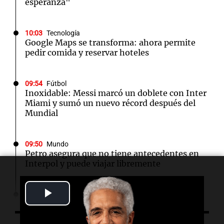
esperanza"
10:03
Tecnología
Google Maps se transforma: ahora permite
pedir comida y reservar hoteles
09:54
Fútbol
Inoxidable: Messi marcó un doblete con Inter
Miami y sumó un nuevo récord después del
Mundial
09:50
Mundo
Petro asegura que no tiene antecedentes en
Interpol y puede viajar libremente
Play
09:48
Mundo
Cadena perpetua para el autor del atropello
Video
mortal en Múnich que dejó dos muertos