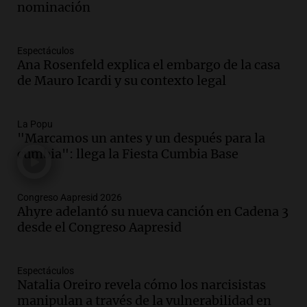
nominación
Episodios
Audio.
Del semáforo a la universidad: la
conmovedora historia de "El Duende" y
Espectáculos
su hija violinista
Ana Rosenfeld explica el embargo de la casa
La Mesa de Café
de Mauro Icardi y su contexto legal
Episodios
Audio.
Avanza la investigación por
La Popu
intento de asalto a la vivienda del
"Marcamos un antes y un después para la
empresario Roberto Zagra en Tucumán
cumbia": llega la Fiesta Cumbia Base
Panorama Federal
Episodios
Audio.
Schmuck sobre la recuperación
Congreso Aapresid 2026
del centro rosarino: "La gastronomía es
Ahyre adelantó su nueva canción en Cadena 3
fundamental"
desde el Congreso Aapresid
Noticias Rosario
Episodios
Espectáculos
Audio.
Juicio a Óscar González: testigos
Natalia Oreiro revela cómo los narcisistas
clave declararán sobre velocidad en las
manipulan a través de la vulnerabilidad en