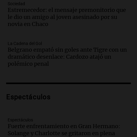
Audio.
Asamblea abierta en Rafaela
Sociedad
Estremecedor: el mensaje premonitorio que
contra proyecto de inviolabilidad de la
le dio un amigo al joven asesinado por su
propiedad privada
novia en Chaco
Panorama Federal
Episodios
Audio.
Ataque a balazos en Rafaela:
La Cadena del Gol
disparos contra una vivienda y vehículos
Belgrano empató sin goles ante Tigre con un
en los barrios Nogales
dramático desenlace: Cardozo atajó un
Panorama Federal
polémico penal
Episodios
Audio.
Anticipan tormentas fuertes y
descenso de temperatura en Rafaela
para este jueves
Espectáculos
Panorama Federal
Episodios
Audio.
Charla gratuita sobre prevención
Espectáculos
de fenómenos del superniño en el SEOM
Fuerte enfrentamiento en Gran Hermano:
el 7 de agosto
Solange y Charlotte se gritaron en plena
Panorama Federal