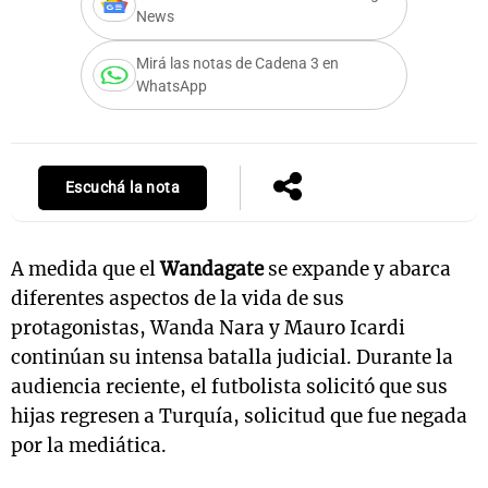
News
Mirá las notas de Cadena 3 en
WhatsApp
Notas
s
Notas
La Sole en
ial
Mundial 2026
Cadena 3
Escuchá la nota
A medida que el
Wandagate
se expande y abarca
diferentes aspectos de la vida de sus
protagonistas, Wanda Nara y Mauro Icardi
continúan su intensa batalla judicial. Durante la
audiencia reciente, el futbolista solicitó que sus
hijas regresen a Turquía, solicitud que fue negada
por la mediática.