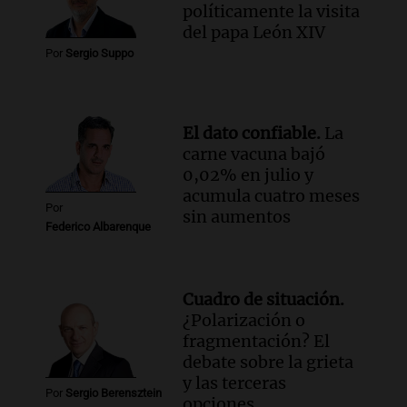
criterios con gobernadores del norte
políticamente la visita
argentino en Buenos Aires
del papa León XIV
Panorama Federal
Por
Sergio Suppo
Episodios
Audio.
Riesgo extremo de incendios en
Córdoba a pesar del sol en Carlos Paz
El dato confiable.
La
Noticias
carne vacuna bajó
Episodios
0,02% en julio y
acumula cuatro meses
Por
sin aumentos
Federico Albarenque
Cuadro de situación.
¿Polarización o
fragmentación? El
debate sobre la grieta
y las terceras
Por
Sergio Berensztein
opciones