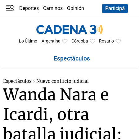
Deportes
Caminos
Opinión
Participá
Programas
Últimas coberturas
Últimas 24 h
En YouTube
Clima
Horóscopo
Lo Último
Argentina
Córdoba
Rosario
Espectáculos
Espectáculos
Nuevo conflicto judicial
Wanda Nara e
Icardi, otra
batalla judicial: