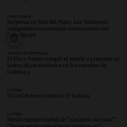
Aires desde agosto
Panorama Federal
Espectáculos
Episodios
Sorpresa en Mar del Plata: Los Nocheros
Audio.
Kicillof critica la desregulación
compartieron escenario nuevamente con
financiera y el aumento de la morosidad
Kike Teruel
en Buenos Aires
Panorama Federal
Episodios
Amamos los Domingos
El Flaco Pailos rompió el molde y presentó su
Audio.
La UNT evalúa apelación ante la
nuevo show sinfónico en los estudios de
Corte Suprema tras fallo que aparta a
Cadena 3
Pagani como rector
Panorama Federal
Episodios
La Popu
Audio.
El cardenal Ángel Rossi advirtió
El Cuti Romero visitó a Q’ Lokura
que la justicia social viene siendo
“despreciada y burlada”
La Popu
Santa Misa
Simón Aguirre habló de “Corazón sin cara”:
Episodios
“No esperaba que el tema explote así”