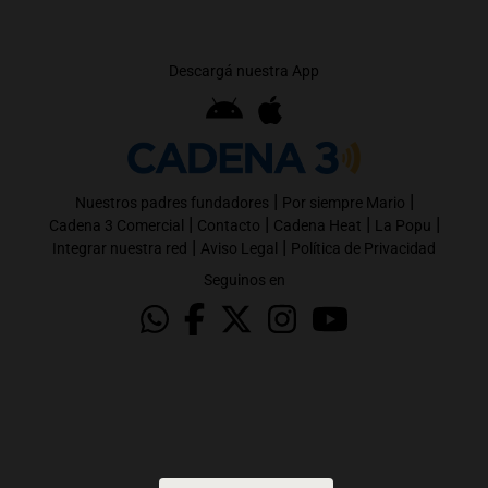
Descargá nuestra App
|
|
Nuestros padres fundadores
Por siempre Mario
|
|
|
|
Cadena 3 Comercial
Contacto
Cadena Heat
La Popu
|
|
Integrar nuestra red
Aviso Legal
Política de Privacidad
Seguinos en