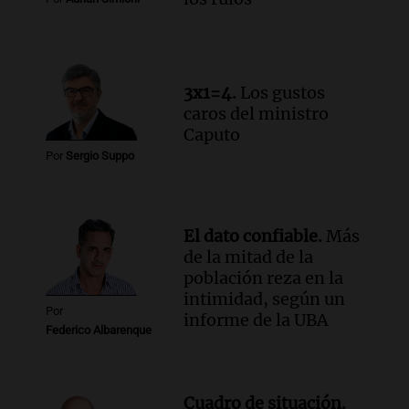
Episodios
Audio.
La lección del Titanic y la
humildad en tiempos de tormenta
según San Ignacio de Loyola
3x1=4.
Los gustos
Panorama Federal
caros del ministro
Episodios
Caputo
Audio.
Tormentas y filtraciones: "El
Por
Sergio Suppo
agua entra por donde menos
imaginamos"
Una Mañana para todos Rosario
Episodios
El dato confiable.
Más
de la mitad de la
población reza en la
intimidad, según un
Por
informe de la UBA
Federico Albarenque
Cuadro de situación.