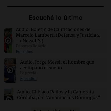
03:14
Mundo
Las nuevas regulaciones chinas sobre IA de
compañía generan descontento entre los
Escuchá lo último
usuarios
Audio.
Boletín de Calificaciones de
02:32
Mundo
Marcelo Lamberti (Defensa y Justicia 2
Congreso de EEUU investiga la deportación de
- 1 Newell's)
familias de militares en servicio activo
Deportes Rosario
Episodios
02:03
Tecnología
Audio.
Jorge Messi, el hombre que
King's Cross: De barrio marginal a centro
neurálgico de la inteligencia artificial
acompañó el sueño
La previa
Episodios
01:31
Ciencia
Estudio revela diferencias sorprendentes en la
Audio.
El Flaco Pailos y la Camerata
salud entre vino, cerveza y licores
Córdoba, en "Amamos los Domingos"
Amamos los Domingos
Episodios