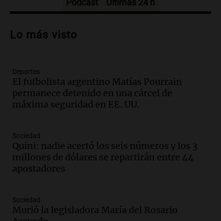
Podcast
Últimas 24 h
Audio.
Patricia Palmer y Mario Pasik
hablaron de su obra en Cadena 3
Lo más visto
Amamos los Domingos
Episodios
Deportes
Audio.
Córdoba espera a León XIV con el
El futbolista argentino Matías Pourrain
recuerdo del paso de Juan Pablo II: "Te
permanece detenido en una cárcel de
traspasaba con la mirada"
máxima seguridad en EE. UU.
Amamos los Domingos
Episodios
Audio.
El observatorio de Bosque Alegre,
Sociedad
un imperdible cordobés para los
Quini: nadie acertó los seis números y los 3
amantes de la astronomía
millones de dólares se repartirán entre 44
Amamos los Domingos
apostadores
Episodios
Audio.
“No entendíamos qué cantaban”:
Sociedad
la historia del club de Irlanda
Murió la legisladora María del Rosario
revolucionado por hinchas argentinos