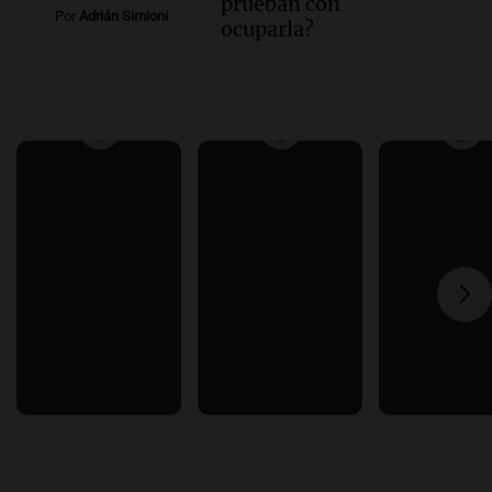
prueban con
Por
Adrián Simioni
ocuparla?