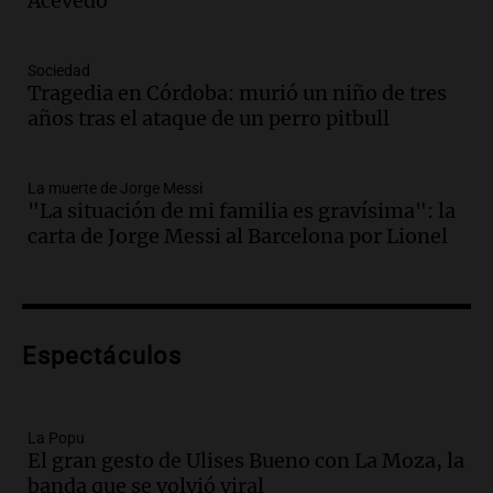
Acevedo
Amamos los Domingos
Episodios
Audio.
Crisis diplomática: el embajador
Sociedad
Tragedia en Córdoba: murió un niño de tres
argentino regresa al país tras conflicto
años tras el ataque de un perro pitbull
con Brasil
Panorama Federal
Episodios
La muerte de Jorge Messi
Audio.
Bomberos asisten a senderista
"La situación de mi familia es gravísima": la
con fractura de tobillo en refugio Doña
carta de Jorge Messi al Barcelona por Lionel
Rosa
Panorama Federal
Episodios
Audio.
Amaycha del Valle avanza en
Espectáculos
investigación internacional sobre asma
con nueva tecnología médica
Panorama Federal
Episodios
La Popu
El gran gesto de Ulises Bueno con La Moza, la
Audio.
Suspenden descuento en SUBE y
banda que se volvió viral
aumentan tarifas del SUBTE en Buenos