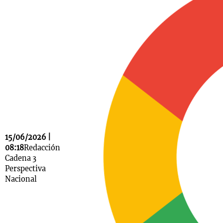
Notas
s
Notas
La Sole en
ial
Mundial 2026
Cadena 3
15/06/2026 |
08:18
Redacción
Cadena 3
Perspectiva
Nacional