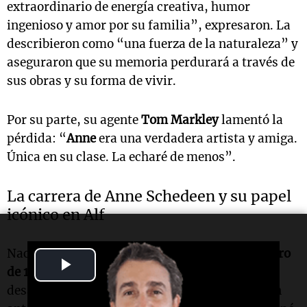
extraordinario de energía creativa, humor
ingenioso y amor por su familia”, expresaron. La
describieron como “una fuerza de la naturaleza” y
aseguraron que su memoria perdurará a través de
sus obras y su forma de vivir.
Por su parte, su agente
Tom Markley
lamentó la
pérdida: “
Anne
era una verdadera artista y amiga.
Única en su clase. La echaré de menos”.
La carrera de Anne Schedeen y su papel
icónico en Alf
Nacida como
Luanne Ruth Schedeen
el
8 de enero
Play
de 1949
en
Oregón
,
Estados Unidos
, la actriz
desarrolló una extensa trayectoria en televisión
Video