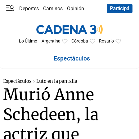
Deportes
Caminos
Opinión
Participá
Programas
Últimas coberturas
Últimas 24 h
En YouTube
Clima
Horóscopo
Lo Último
Argentina
Córdoba
Rosario
Espectáculos
Espectáculos
Luto en la pantalla
Murió Anne
Schedeen, la
actriz que