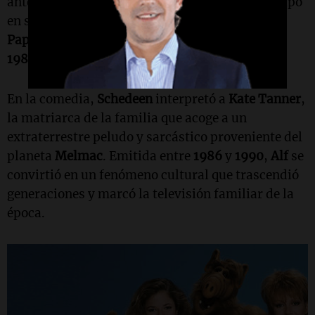
antes de alcanzar la fama internacional. Participó
en series como
Emergency!
,
Simon & Simon
y
Paper Dolls
, pero su rol más recordado llegó en
1986
con el estreno de
Alf
.
En la comedia,
Schedeen
interpretó a
Kate Tanner
,
la matriarca de la familia que acoge a un
extraterrestre peludo y sarcástico proveniente del
planeta
Melmac
. Emitida entre
1986
y
1990
,
Alf
se
convirtió en un fenómeno cultural que trascendió
generaciones y marcó la televisión familiar de la
época.