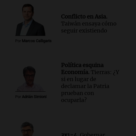
Conflicto en Asia.
Taiwán ensaya cómo
seguir existiendo
Por
Marcos Calligaris
Política esquina
Economía.
Tierras: ¿Y
si en lugar de
declamar la Patria
prueban con
Por
Adrián Simioni
ocuparla?
3x1=4.
Gobernar