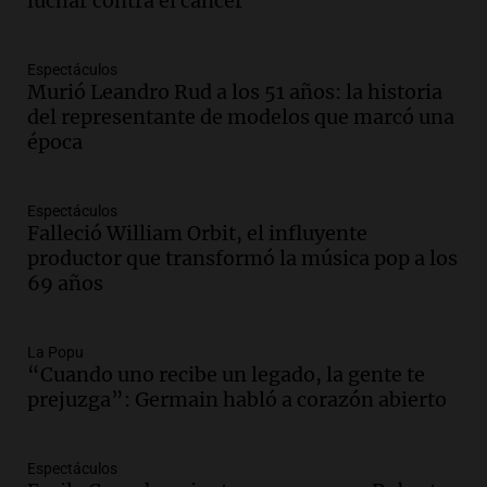
luchar contra el cáncer
alcanza el 2,9% en julio, generando
incertidumbre sobre el IPC nacional
Panorama Federal
Espectáculos
Episodios
Murió Leandro Rud a los 51 años: la historia
Audio.
Descuentos de hasta 700.000
del representante de modelos que marcó una
pesos en salarios docentes en Jujuy
época
generan fuertes críticas
Panorama Federal
Episodios
Espectáculos
Falleció William Orbit, el influyente
Audio.
Docentes de Jujuy denuncian
productor que transformó la música pop a los
descuentos de hasta 700.000 pesos en
69 años
sus salarios y genera alarma
Panorama Federal
Episodios
La Popu
Audio.
Siniestro vial en Salta: una mujer
“Cuando uno recibe un legado, la gente te
fallece tras perder el control de su
prejuzga”: Germain habló a corazón abierto
vehículo
Panorama Federal
Episodios
Espectáculos
Audio.
Docentes de Jujuy enfrentan