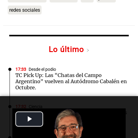
redes sociales
Lo último
17:33
Desde el podio
TC Pick Up: Las "Chatas del Campo
Argentino" vuelven al Autódromo Cabalén en
Octubre.
17:32
Ciencia
Estudio en la Antártida revela riesgos sociales
Play
para astronautas en misiones prolongadas
Video
17:31
Ciencia