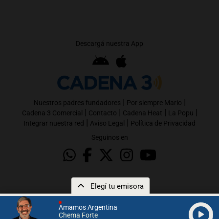
Descargá nuestra App
|
|
Nuestros padres fundadores
Por siempre Mario
|
|
|
|
Cadena 3 Comercial
Contacto
Cadena Heat
La Popu
|
|
Integrar nuestra red
Aviso Legal
Política de Privacidad
Seguinos en
Elegí tu emisora
Amamos Argentina
Chema Forte