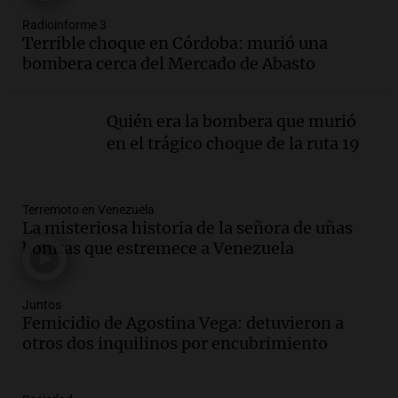
Radioinforme 3
Audio.
Día Internacional de la Cerveza:
Terrible choque en Córdoba: murió una
mitos, secretos y el desafío de producir
bombera cerca del Mercado de Abasto
cerveza artesanal
Viva la Radio
Episodios
Quién era la bombera que murió
Audio.
Tucumán enfrenta un equilibrio
en el trágico choque de la ruta 19
financiero precario debido a la caída del
consumo y recaudación
Panorama Federal
Terremoto en Venezuela
Episodios
La misteriosa historia de la señora de uñas
Audio.
La calidad del empleo en
bonitas que estremece a Venezuela
Argentina cae y preocupa a economistas
en un contexto de crisis económica
Panorama Federal
Juntos
Femicidio de Agostina Vega: detuvieron a
Episodios
otros dos inquilinos por encubrimiento
Audio.
Audiencia por tragedia vial en
Altas Cumbres: peritos analizan
teléfono de Óscar González