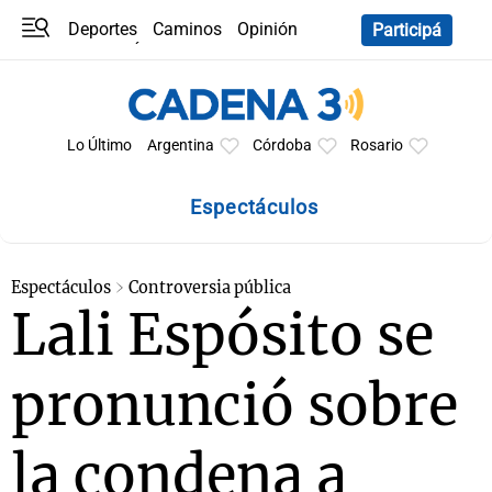
Deportes
Caminos
Opinión
Participá
Programas
Últimas coberturas
Últimas 24 h
En YouTube
Clima
Horóscopo
Lo Último
Argentina
Córdoba
Rosario
Espectáculos
Espectáculos
Controversia pública
Lali Espósito se
pronunció sobre
la condena a