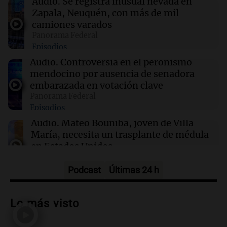
Audio.
Se registra inusual nevada en
23.000 empleos menos en julio
Zapala, Neuquén, con más de mil
camiones varados
Panorama Federal
17:05
Espectáculos
Episodios
Murió Leandro Rud a los 51 años: la historia
del representante de modelos que marcó una
Audio.
Controversia en el peronismo
época
mendocino por ausencia de senadora
embarazada en votación clave
Panorama Federal
16:50
Radioinforme 3
Episodios
Fieles celebran a San Cayetano en Córdoba
pidiendo pan, paz y trabajo
Audio.
Mateo Bouniba, joven de Villa
María, necesita un trasplante de médula
en Estados Unidos
Panorama Federal
Episodios
Podcast
Últimas 24 h
Audio.
Fieles celebran a San Cayetano
en Córdoba pidiendo pan, paz y trabajo
Lo más visto
Viva la Radio
Episodios