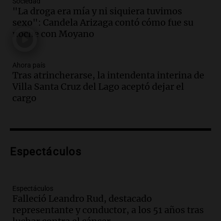
Sociedad
Panorama Federal
"La droga era mía y ni siquiera tuvimos
Episodios
sexo": Candela Arizaga contó cómo fue su
Audio.
Solicitan quiebra de Lebron
noche con Moyano
Group en medio de una investigación
por estafa piramidal millonaria
Ahora país
Panorama Federal
Tras atrincherarse, la intendenta interina de
Episodios
Villa Santa Cruz del Lago aceptó dejar el
Audio.
Detienen a pareja en Alderete por
cargo
venta de medicamentos controlados
mediante delivery
Panorama Federal
Episodios
Audio.
El alzobispo García Cueva llama a
Espectáculos
la clase dirigente a abordar problemas
económicos y sociales
Panorama Federal
Espectáculos
Episodios
Falleció Leandro Rud, destacado
representante y conductor, a los 51 años tras
Audio.
La inflación en Buenos Aires