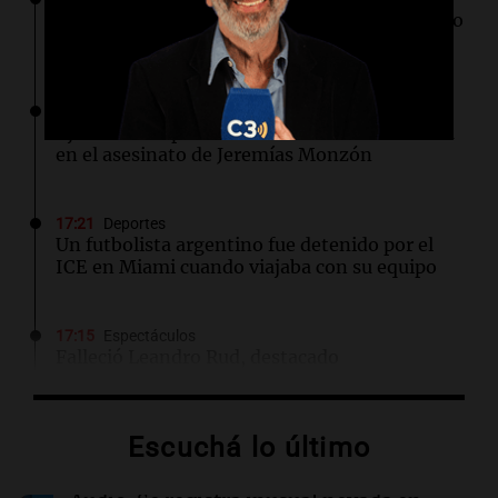
Científicos de UCLA logran guiar el calor como
si fuera luz a temperatura ambiente
17:24
Sociedad
Ajustan la imputación a la menor involucrada
en el asesinato de Jeremías Monzón
17:21
Deportes
Un futbolista argentino fue detenido por el
ICE en Miami cuando viajaba con su equipo
17:15
Espectáculos
Falleció Leandro Rud, destacado
representante y conductor, a los 51 años tras
luchar contra el cáncer
Escuchá lo último
17:10
Mundo
El mercado laboral de EE.UU. se contrae: