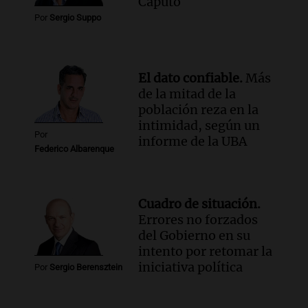
Caputo
Episodios
Por
Sergio Suppo
Audio.
Encuentran cuerpo en el Riacho
Santa Fe: se trataría de un hombre
desaparecido mientras practicaba
kitesurf
El dato confiable.
Más
Panorama Federal
de la mitad de la
Episodios
población reza en la
intimidad, según un
Por
informe de la UBA
Federico Albarenque
Cuadro de situación.
Errores no forzados
del Gobierno en su
intento por retomar la
iniciativa política
Por
Sergio Berensztein