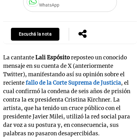
WhatsApp
Notas
s
Notas
Escuchá la nota
La Sole en
ial
Mundial 2026
Cadena 3
La cantante
Lali Espósito
reposteo un conocido
mensaje en su cuenta de X (anteriormente
Twitter), manifestando así su opinión sobre el
reciente
fallo de la Corte Suprema de Justicia
, el
cual confirmó la condena de seis años de prisión
contra la ex presidenta Cristina Kirchner. La
artista, que ha tenido un cruce público con el
presidente Javier Milei, utilizó la red social para
dar voz a su postura y, en consecuencia, sus
palabras no pasaron desapercibidas.