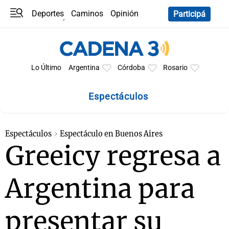
Deportes
Caminos
Opinión
Participá
Programas
Últimas coberturas
Últimas 24 h
En YouTube
Clima
Horóscopo
Lo Último
Argentina
Córdoba
Rosario
Espectáculos
Espectáculos
Espectáculo en Buenos Aires
Greeicy regresa a
Argentina para
presentar su