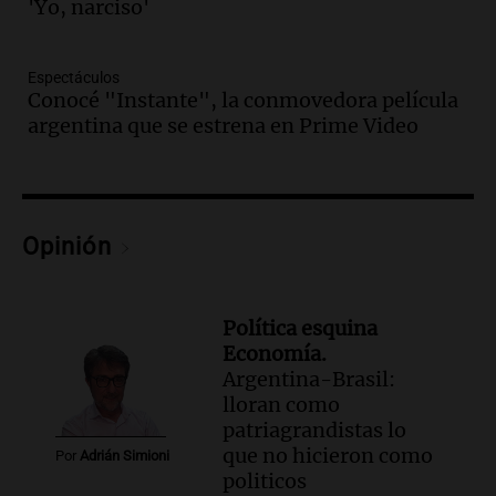
fundamental"
'Yo, narciso'
Noticias Rosario
Episodios
Espectáculos
Audio.
Juicio a Óscar González: testigos
Conocé "Instante", la conmovedora película
clave declararán sobre velocidad en las
argentina que se estrena en Prime Video
altas cumbres
Panorama Federal
Episodios
Audio.
Embajada china en Argentina
Opinión
critica a EE.UU. por amenazas a
ejecutivos por trato con telefónica
Panorama Federal
Episodios
Política esquina
Economía.
Audio.
La Expo Regional del Sur se
Argentina-Brasil:
prepara con novedades para disfrutar en
lloran como
La Baulal este fin de semana
patriagrandistas lo
Panorama Federal
que no hicieron como
Episodios
Por
Adrián Simioni
politicos
Audio.
Cerro Catedral recibe a 1.600