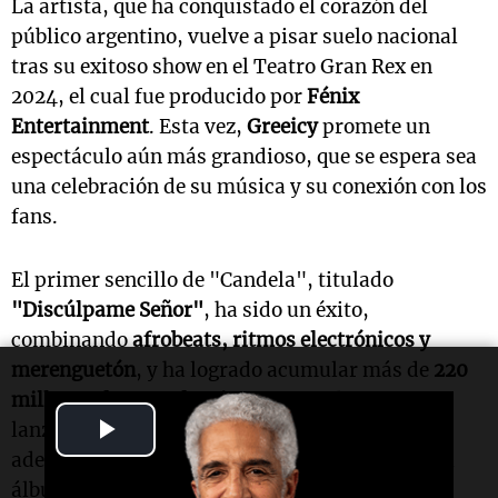
La artista, que ha conquistado el corazón del
público argentino, vuelve a pisar suelo nacional
tras su exitoso show en el Teatro Gran Rex en
2024, el cual fue producido por
Fénix
Entertainment
. Esta vez,
Greeicy
promete un
espectáculo aún más grandioso, que se espera sea
una celebración de su música y su conexión con los
fans.
El primer sencillo de "Candela", titulado
"Discúlpame Señor"
, ha sido un éxito,
combinando
afrobeats, ritmos electrónicos y
merenguetón
, y ha logrado acumular más de
220
millones de reproducciones
antes de su
Play
lanzamiento oficial. Este tema ha dado un
adelanto de lo que los fans pueden esperar en el
Video
álbum y el show.