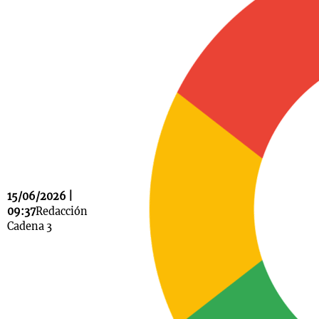
Notas
s
Notas
La Sole en
ial
Mundial 2026
Cadena 3
15/06/2026 |
09:37
Redacción
Cadena 3