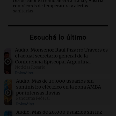
Ola de calor extremo afecta a Italia y Austria
con récords de temperatura y alertas
sanitarias
09:29
Ciencia
Científicos de Stanford descubren células
Escuchá lo último
inmunitarias que explotan como bombas
microscópicas
Audio.
Monseñor Raúl Pizarro Travers es
el actual secretario general de la
09:25
Mundo
Conferencia Episcopal Argentina.
La prolongada ausencia de Paul Biya genera
Noticias Rosario
inquietud y críticas en Camerún
Episodios
Audio.
Más de 20.000 usuarios sin
09:19
Radioinforme 3 Rosario
suministro eléctrico en la zona AMBA
Schmuck sobre la recuperación del centro
por intensas lluvias
rosarino: "La gastronomía es fundamental"
Panorama Federal
Episodios
09:14
Mundo
Audio.
Más de 20.000 usuarios sin luz
Trump defiende el arsenal estadounidense