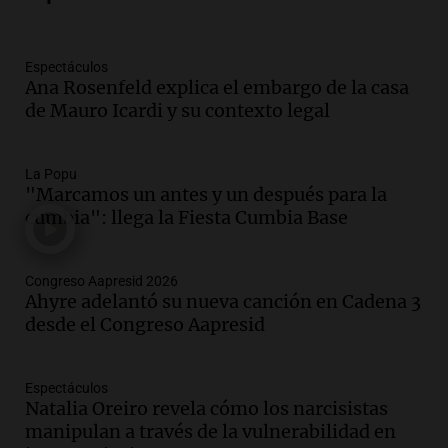
Episodios
Audio.
Charla gratuita sobre prevención
Espectáculos
de fenómenos del superniño en el SEOM
Ana Rosenfeld explica el embargo de la casa
el 7 de agosto
de Mauro Icardi y su contexto legal
Panorama Federal
Episodios
Audio.
Del semáforo a la universidad: la
La Popu
conmovedora historia de "El Duende" y
"Marcamos un antes y un después para la
su hija violinista
cumbia": llega la Fiesta Cumbia Base
La Mesa de Café
Episodios
Congreso Aapresid 2026
Audio.
Avanza la investigación por
Ahyre adelantó su nueva canción en Cadena 3
intento de asalto a la vivienda del
desde el Congreso Aapresid
empresario Roberto Zagra en Tucumán
Panorama Federal
Episodios
Espectáculos
Audio.
Schmuck sobre la recuperación
Natalia Oreiro revela cómo los narcisistas
del centro rosarino: "La gastronomía es
manipulan a través de la vulnerabilidad en