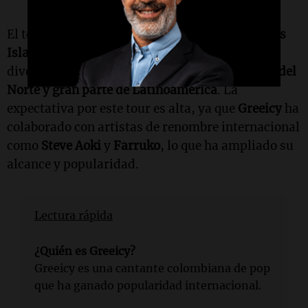
El tour "Candela" comenzará el
17 de julio en las
Islas Canarias, España
, y se extenderá por
diversas localidades del
Reino Unido, América del
Norte y gran parte de Latinoamérica
. La
expectativa por este tour es alta, ya que
Greeicy
ha
colaborado con artistas de renombre internacional
como
Steve Aoki
y
Farruko
, lo que ha ampliado su
alcance y popularidad.
Lectura rápida
¿Quién es Greeicy?
Greeicy es una cantante colombiana de pop
que ha ganado popularidad internacional.