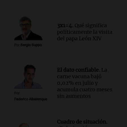
alumnos en programa de esquí escolar
impulsado por la provincia
Panorama Federal
Episodios
3x1=4.
Qué significa
Audio.
Osvaldo Jaldo busca unificar
políticamente la visita
criterios con gobernadores del norte
del papa León XIV
argentino en Buenos Aires
Por
Sergio Suppo
Panorama Federal
Episodios
Audio.
Riesgo extremo de incendios en
El dato confiable.
La
Córdoba a pesar del sol en Carlos Paz
carne vacuna bajó
Noticias
0,02% en julio y
Episodios
acumula cuatro meses
Por
sin aumentos
Federico Albarenque
Cuadro de situación.