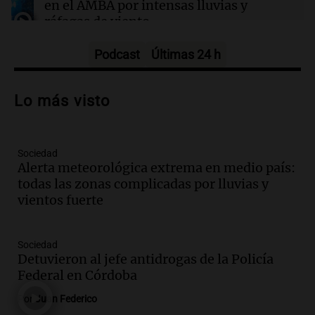
en el AMBA por intensas lluvias y
tras informes sobre escasez de municiones
ráfagas de viento
Panorama Federal
Episodios
Podcast
Últimas 24 h
Audio.
Jesús María implementa estrictas
sanciones para erradicar escapes libres y
Lo más visto
mejorar la seguridad vial
Panorama Federal
Episodios
Sociedad
Audio.
Raúl Bondartusen destaca la
Alerta meteorológica extrema en medio país:
urgencia de resolver la crisis educativa
todas las zonas complicadas por lluvias y
en Tierra del Fuego
vientos fuerte
Panorama Federal
Episodios
Audio.
Policía de Bariloche condenada a
Sociedad
seis meses de prisión por presentar
Detuvieron al jefe antidrogas de la Policía
certificados médicos falsos
Federal en Córdoba
Panorama Federal
Por
Juan Federico
Episodios