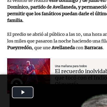
El velorio se realizó
este domingo 7 de junio en 
Domínico
, partido de
Avellaneda
, y permaneció
permitir que los fanáticos puedan darle el últi
familia.
El predio se abrió al público a las 10, una hora 
los miles que pasaron la noche haciendo una fila
Pueyrredón
, que une
Avellaneda
con
Barracas
.
Una mañana para todos
El recuerdo inolvidab
que tocó con el Indio
Olavarría
Play
Video