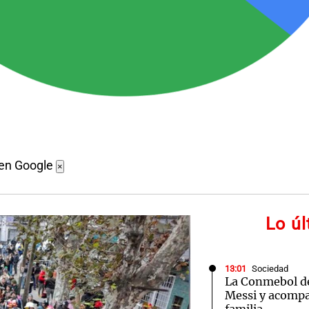
 en Google
×
Lo ú
13:01
Sociedad
La Conmebol de
Messi y acompa