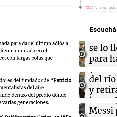
Audio.
12:26
Una mañana pa
La historia de l
aboga
firmó Jorge Mes
contrato de Le
Pourra
Escuchá 
Audio.
"Tres
12:04
Sociedad
Así fue la últim
rnada para dar el último adiós a
Volunt
se lo l
de Jorge Messi 
ardiente montada en el
limpia
para h
co
, con largas colas que
12:01
Una mañana pa
Audio.
Joan Gaspart: "
9.000
pregun
Messi hubiera 
llegó"
histori
del rí
nunca
idores del fundador de
“Patricio
servil
y reti
entalistas del aire
regres
11:52
Sociedad
“Abrazo gigante
asando dentro del predio donde
firmó 
hasta 
Una mañana
la familia Mess
e varias generaciones.
por duelo
Episodios
Messi 
de bas
Audio.