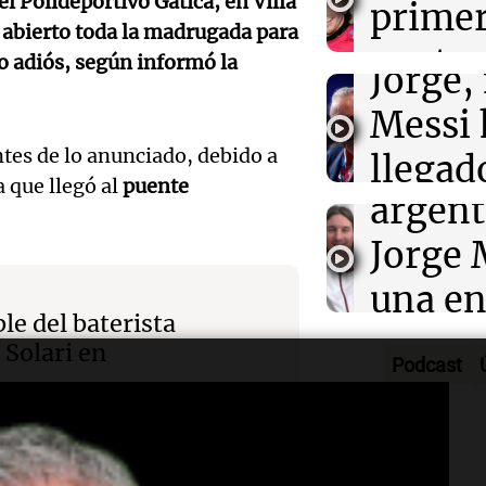
el
Polideportivo Gatica
, en
Villa
prime
jornad
Gaspar
 abierto toda la madrugada para
contra
Una mañana
mo adiós, según informó la
Audio.
Jorge, 
Episodios
Leo c
orgullo
Messi 
Barcel
antes de lo anunciado, debido a
sueño
llegad
Una mañana
 que llegó al
puente
Audio.
argent
llegó"
Episodios
abuelo
Jorge 
Una mañana
Episodios
Agosti
una en
Audio.
le del baterista
tras l
con R
Nutric
 Solari en
Podcast
detenc
Vargas
derrib
"En es
Una mañana
del de
Episodios
Audio.
todos 