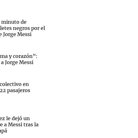
 minuto de
aletes negros por el
e Jorge Messi
lma y corazón”:
 a Jorge Messi
colectivo en
 22 pasajeros
e con dolor al Indio Solari (Foto: Daniel Vides/NA)
z le dejó un
 a Messi tras la
apá