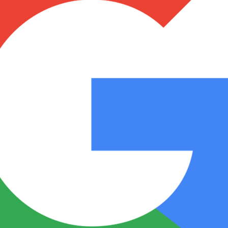
Notas
Notas
No
e en Cadena 3
El huracán de Arequito
Cadena 3 en