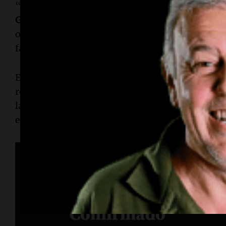
“La despedida al
Indio
va a ser este domingo 7 d
Gatica
, a partir de las 11 y hasta que haga falta,
oportunidad de decirle adiós”, señalaron en el 
familia.
En el mismo comunicado pidieron que la jornad
respeto y recogimiento. “Su cuerpo estará allí. 
las que primará el respeto: por él, por sus afect
expresaron.