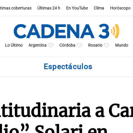
ltimas coberturas
Últimas 24 h
En YouTube
Clima
Horóscopo
Lo Último
Argentina
Córdoba
Rosario
Mundo
Espectáculos
itudinaria a Ca
dio” Solari en