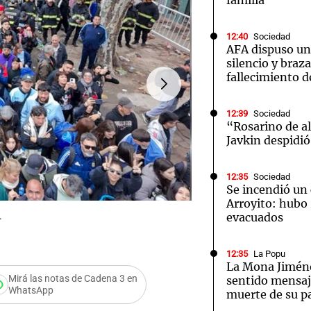
familia
12:40
Sociedad
AFA dispuso un
silencio y braz
fallecimiento d
12:39
Sociedad
“Rosarino de a
Javkin despidió
12:35
Sociedad
Se incendió un 
Arroyito: hubo
evacuados
.
FOTO:
Una multitud despid
12:35
La Popu
La Mona Jiméne
Mirá las notas de Cadena 3 en
sentido mensaje
WhatsApp
muerte de su p