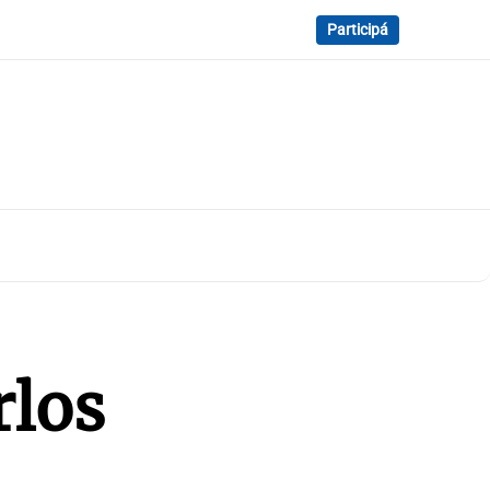
Participá
rlos