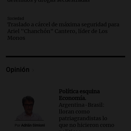
argentino
BCR Agtech Forum
Episodios
Sociedad
Traslado a cárcel de máxima seguridad para
Audio.
El recuerdo de la conmovedora
Ariel "Chanchón" Cantero, líder de Los
anécdota familiar de Jairo sobre la
Monos
vocación de servicio de Illia
Amamos Argentina
Episodios
Audio.
Munir Bracco, sobre la visita del
papa León XIV: "Será una bocanada de
Opinión
aire fresco para todos"
Viva la Radio
Episodios
Política esquina
Audio.
Casi 5.000 estudiantes participan
Economía.
en la segunda edición de Enséñame
Argentina-Brasil:
Tucumán, el concurso educativo
lloran como
Panorama Federal
patriagrandistas lo
Episodios
que no hicieron como
Por
Adrián Simioni