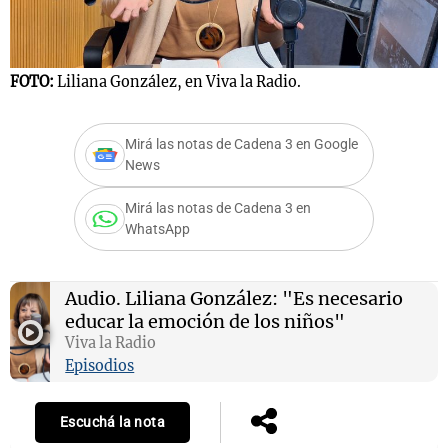
FOTO:
Liliana González, en Viva la Radio.
Notas
s
Notas
La Sole en
Mirá las notas de Cadena 3 en Google
ial
Mundial 2026
Cadena 3
News
Mirá las notas de Cadena 3 en
WhatsApp
Audio.
Liliana González: "Es necesario
educar la emoción de los niños"
Viva la Radio
Episodios
Escuchá la nota