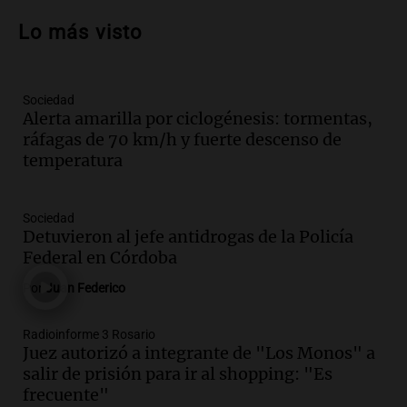
colaboración con la municipalidad para
Lo más visto
la educación y parques
Panorama Federal
Episodios
Sociedad
Audio.
Monseñor Fenoy celebra la visita
Alerta amarilla por ciclogénesis: tormentas,
de León XIV a Argentina y reflexiona
ráfagas de 70 km/h y fuerte descenso de
sobre su impacto espiritual
temperatura
Panorama Federal
Episodios
Audio.
El papamóvil de Juan Pablo II
Sociedad
revive con la visita de León XIV y una
Detuvieron al jefe antidrogas de la Policía
historia nacida en Córdoba
Federal en Córdoba
Viva la Radio
Por
Juan Federico
Episodios
Audio.
El ministro de Economía de Santa
Radioinforme 3 Rosario
Fe relativiza el impacto del fallo sobre
Juez autorizó a integrante de "Los Monos" a
jubilaciones en la provincia
salir de prisión para ir al shopping: "Es
Panorama Federal
frecuente"
Episodios