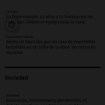
Audio.
La visita del Papa León XIV a
Argentina causa gran alegría en Santa
La Popu
La Popu cumple 32 años y lo festeja con un
Fe, confirma el arzobispo Fenoi
regalazo: ¡Naldo te equipa toda la casa!
Panorama Federal
Episodios
Audio.
Visita del Papa León XIV: el
Panorama Federal
organizador de la gira de Juan Pablo II
Alerta en San Luis por un caso de encefalitis
recordó el desafío logístico
herpética en un niño de 11 años: no cerrarán
Viva la Radio
escuelas
Episodios
Audio.
Detención del jefe antidrogas de
la Policía Federal en Córdoba por
irregularidades en procedimientos
Sociedad
Panorama Federal
Episodios
Audio.
Trabajaba con su padre, se
Sociedad
capacitó en la escuela de oficios y
Economía, inversiones y producción: el
mantiene la residencia de la UNC