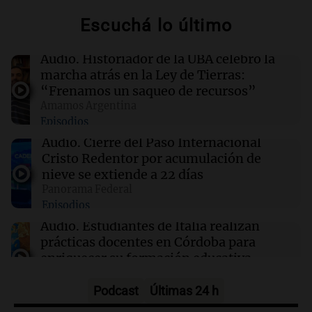
Escuchá lo último
19:17
Mundo
Crisis entre Argentina y Brasil: Canciller
Audio.
Historiador de la UBA celebró la
uruguayo advierte sobre sus efectos en el
marcha atrás en la Ley de Tierras:
Mercosur
“Frenamos un saqueo de recursos”
Amamos Argentina
Episodios
19:13
Sociedad
Un video en primera persona y otras claves del
Audio.
Cierre del Paso Internacional
caso Micaela Albornoz
Cristo Redentor por acumulación de
nieve se extiende a 22 días
Panorama Federal
19:07
Mundo
Episodios
Ecuador retoma la compra de energía a
Colombia con precios reducidos en medio de
Audio.
Estudiantes de Italia realizan
tensiones políticas
prácticas docentes en Córdoba para
enriquecer su formación educativa
Panorama Federal
Episodios
Podcast
Últimas 24 h
Audio.
La Universidad de Milán y su