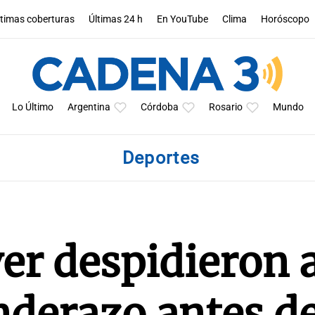
ltimas coberturas
Últimas 24 h
En YouTube
Clima
Horóscopo
Lo Último
Argentina
Córdoba
Rosario
Mundo
Deportes
er despidieron a
nderazo antes d