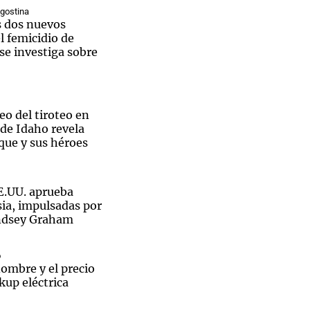
Agostina
s dos nuevos
l femicidio de
se investiga sobre
Notas
tas
Notas
Venezuela de
o del tiroteo en
 Groenlandia
Comprometidos
Madur
de Idaho revela
aque y sus héroes
E.UU. aprueba
sia, impulsadas por
indsey Graham
o
nombre y el precio
kup eléctrica