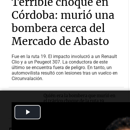
Terrible choque en
Córdoba: murió una
bombera cerca del
Mercado de Abasto
Fue en la ruta 19. El impacto involucró a un Renault
Clio y a un Peugeot 307. La conductora de este
último se encuentra fuera de peligro. En tanto, un
automovilista resultó con lesiones tras un vuelco en
Circunvalación.
Quién era la bombera que murió en
el trágico choque de la ruta 19
Play
Video