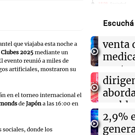
Detien
15:28
Sociedad
Rompió el silen
Moyano sobre l
pareja
hermano
Escuchá 
Audio.
Aldere
15:23
La Popu
alzobi
venta 
“Cuando uno re
antel que viajaba esta noche a
gente te preju
 Clubes 2025
mediante un
García
medic
habló a corazón
El evento reunió a miles de
Audio.
llama a
contro
os artificiales, mostraron su
15:22
Sociedad
Alerta por un b
inflac
dirige
media
en Córdoba: co
casos y hay tre
Buenos
abord
delive
n en el torneo internacional el
alcanz
probl
Panorama F
amonds
de
Japón
a las 16:00 en
15:08
Mundo
Audio.
Descubren más 
Episodios
2,9% e
econó
estado de desc
Descue
funeraria de C
gener
social
 sociales, donde los
hasta 