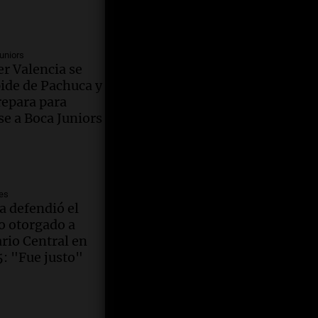
nistro
s medios
jos:
 | Por
me 3
uniors
r Valencia se
tarios
 Suppo
ide de Pachuca y
Tras
repara para
erior, no
herarse,
se a Boca Juniors
 los
endenta
La
 Por
na de
a
 Simioni
es
Santa
a defendió el
iga una
quina Economía
lo otorgado a
el Lago
rio Central en
Cómo
: "Fue justo"
 dejar el
los
aria a
jos
 de una