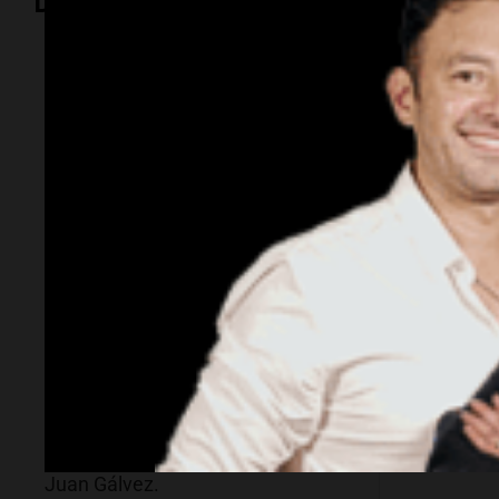
Deportes
Automovilismo
Deportes
La Fórmula 1
Central
Aldosiv
confirmó
y va po
negociaciones en
firme
Sudamérica y crecen
las chances del
regreso a Argentina
Fútbol
Messi 
Stefano Domenicali, CEO de la F1,
sobre e
reveló que la categoría mantiene
vincula
conversaciones en la región.
Thiago
Buenos Aires busca recuperar un
Barcel
Gran Premio y avanza con las
obras en el Autódromo Oscar y
Juan Gálvez.