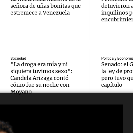
Hotele
de un
de un 
señora de uñas bonitas que
detuvieron a
estremece a Venezuela
inquilinos p
patroc
desapa
Panorama F
encubrimie
Episodios
porque
mient
Audio.
concu
practi
Femici
“abre 
kitesu
fuego 
Sociedad
Política y Economí
"La droga era mía y ni
Senado: el 
espacio
Panorama F
Audio.
auto: 
siquiera tuvimos sexo":
la ley de pr
Episodios
creati
Candela Arizaga contó
pero tuvo qu
Exconv
la def
cómo fue su noche con
capítulo
Edición 202
Moyano
doble
espos
Episodios
estatal
acusa
Audio.
SENAF
Radioinfor
Episodios
gustos
que se