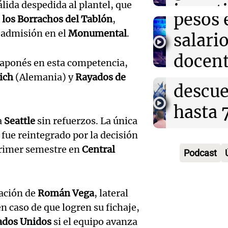
Audio.
lida despedida al plantel, que
incert
Panorama F
pesos 
e
los Borrachos del Tablón
,
Episodios
Docent
sobre 
 admisión en el
Monumental
.
salari
Jujuy
nacion
docent
 japonés en esta competencia,
denun
Panorama F
ich
(Alemania) y
Rayados de
Jujuy 
Episodios
Audio.
descue
fuertes
Audio.
Siniest
hasta 
Panorama F
a
Seattle
sin refuerzos. La única
Docent
en Sal
pesos 
Episodios
 fue reintegrado por la decisión
Jujuy
mujer 
salario
primer semestre en
Central
Podcast
enfren
tras pe
genera
Audio.
descue
contro
Panorama F
tación de
Román Vega
, lateral
justici
Episodios
n caso de que logren su fichaje,
hasta 
vehícu
recono
ados Unidos
si el equipo avanza