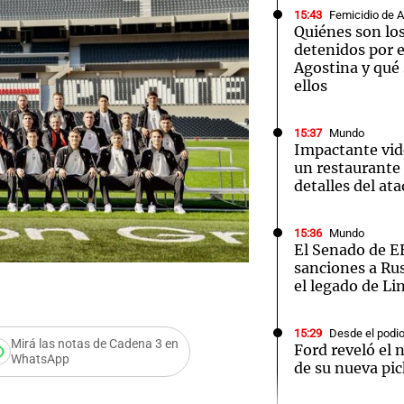
15:43
Femicidio de 
Quiénes son lo
detenidos por e
Agostina y qué 
ellos
Notas
Notas
No
15:37
Mundo
Impactante vide
e en Cadena 3
El huracán de Arequito
Cadena 3 en
un restaurante 
detalles del at
15:36
Mundo
El Senado de E
sanciones a Ru
el legado de L
15:29
Desde el podi
Mirá las notas de Cadena 3 en
Ford reveló el 
WhatsApp
de su nueva pic
Audio.