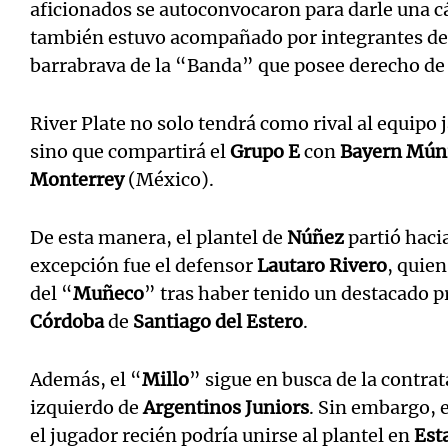
aficionados se autoconvocaron para darle una cá
también estuvo acompañado por integrantes d
barrabrava de la “Banda” que posee derecho de
River Plate no solo tendrá como rival al equipo
sino que compartirá el
Grupo E
con
Bayern Mún
Monterrey
(México).
De esta manera, el plantel de
Núñez
partió haci
excepción fue el defensor
Lautaro Rivero
, quien
del “
Muñeco
” tras haber tenido un destacado 
Córdoba
de
Santiago del Estero
.
Además, el “
Millo
” sigue en busca de la contra
izquierdo de
Argentinos Juniors
. Sin embargo, e
el jugador recién podría unirse al plantel en
Est