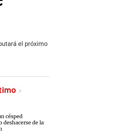
ebutará el próximo
ltimo
un césped
o deshacerse de la
n