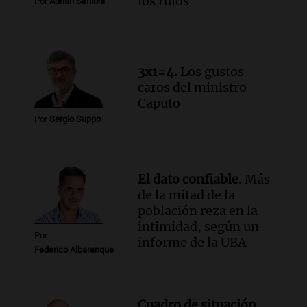
los rulos
Por
Adrián Simioni
cabra que llevaba ocho días atrapada en
un precipicio
Una mañana para todos
Episodios
3x1=4.
Los gustos
Audio.
Chile planteó mejorar la
caros del ministro
conectividad fronteriza, aérea y digital
Caputo
con Jujuy
Por
Sergio Suppo
Panorama Federal
Episodios
El dato confiable.
Más
de la mitad de la
población reza en la
intimidad, según un
Por
informe de la UBA
Federico Albarenque
Cuadro de situación.