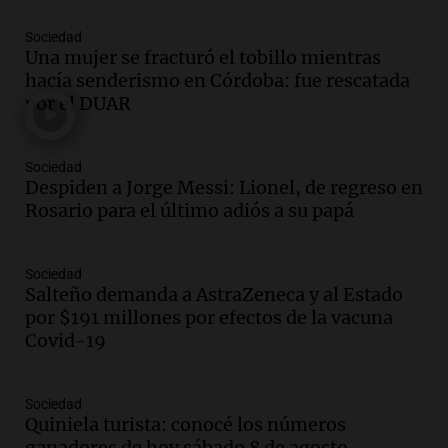
Episodios
Sociedad
Una mujer se fracturó el tobillo mientras
Audio.
Joan Gaspart: "Sin Jorge, no sé si
hacía senderismo en Córdoba: fue rescatada
Messi hubiera llegado adonde llegó"
por el DUAR
Una mañana para todos
Episodios
Sociedad
Audio.
El orgullo y el sueño argentino de
Despiden a Jorge Messi: Lionel, de regreso en
Jorge Messi en una entrevista con Rony
Rosario para el último adiós a su papá
Vargas en 2007
Una mañana para todos
Episodios
Sociedad
Audio.
El abuelo de Agostina Vega, tras
Salteño demanda a AstraZeneca y al Estado
las nuevas detenciones: "En esa casa
por $191 millones por efectos de la vacuna
todos tenían algo que ver"
Covid-19
Una mañana para todos
Episodios
Sociedad
Audio.
Una nutricionista derribó el mito
Quiniela turista: conocé los números
del desayuno ideal: qué alimentos
ganadores de hoy sábado 8 de agosto.