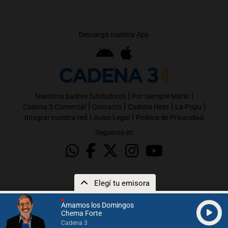
Descargá nuestra App
|
|
Nuestros padres fundadores
Por siempre Mario
|
|
|
|
Cadena 3 Comercial
Contacto
Cadena Heat
La Popu
|
|
Integrar nuestra red
Aviso Legal
Política de Privacidad
Seguinos en
Elegí tu emisora
Amamos los Domingos
Chema Forte
Cadena 3