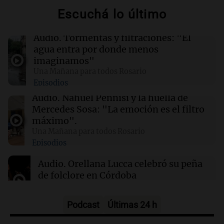
SpaceX optará por plantas de gas natural para
Escuchá lo último
su nueva fábrica de semiconductores en Texas
Audio.
Tormentas y filtraciones: "El
04:49
Mundo
agua entra por donde menos
Nagasaki recuerda los horrores de la bomba
imaginamos"
atómica en su 81 aniversario
Una Mañana para todos Rosario
Episodios
04:37
Mundo
Audio.
Nahuel Pennisi y la huella de
Hutíes de Yemen atacan instalación de
Mercedes Sosa: "La emoción es el filtro
Aramco en Arabia Saudí: nuevo conflicto en la
máximo".
región
Una Mañana para todos Rosario
Episodios
04:19
Mundo
Audio.
Orellana Lucca celebró su peña
Incendios forestales en Indonesia: se
de folclore en Córdoba
intensifican las llamas en el Parque Nacional
Bromo Tengger Semeru
Tarde y Media
Episodios
Podcast
Últimas 24 h
Audio.
Trágico accidente en Mendoza: