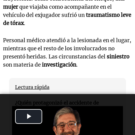
mujer
que viajaba como acompañante en el
vehículo del exjugador sufrió un
traumatismo leve
de tórax
.
Personal médico atendió a la lesionada en el lugar,
mientras que el resto de los involucrados no
presentó heridas. Las circunstancias del
siniestro
son materia de
investigación
.
Lectura rápida
¿Quién protagonizó el accidente de
tránsito?
Play
El exfutbolista
Adrián Taffarel
.
Video
¿Dónde ocurrió el accidente?