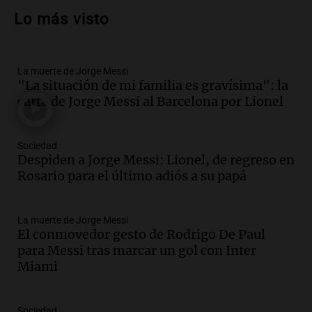
un muerto y varios heridos tras caída de
Lo más visto
vehículos desde un puente
Panorama Federal
Episodios
La muerte de Jorge Messi
Audio.
Tragedia en Mendoza: un muerto
"La situación de mi familia es gravísima": la
y cinco heridos tras caer dos autos desde
carta de Jorge Messi al Barcelona por Lionel
un puente
Una mañana para todos
Episodios
Sociedad
Audio.
Messi llegará esta noche a
Despiden a Jorge Messi: Lionel, de regreso en
Rosario para acompañar a su familia
Rosario para el último adiós a su papá
tras la muerte de su papá
Una mañana para todos
La muerte de Jorge Messi
Episodios
El conmovedor gesto de Rodrigo De Paul
Audio.
Ley de Propiedad Privada: el revés
para Messi tras marcar un gol con Inter
en el Congreso expuso una debilidad
Miami
comunicacional del Gobierno
Una mañana para todos
Episodios
Sociedad