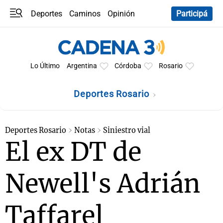
Deportes
Caminos
Opinión
Participá
Programas
Últimas coberturas
Últimas 24 h
En YouTube
Clima
Horóscopo
Lo Último
Argentina
Córdoba
Rosario
Deportes Rosario
Deportes Rosario
Notas
Siniestro vial
El ex DT de
Newell's Adrián
Taffarel