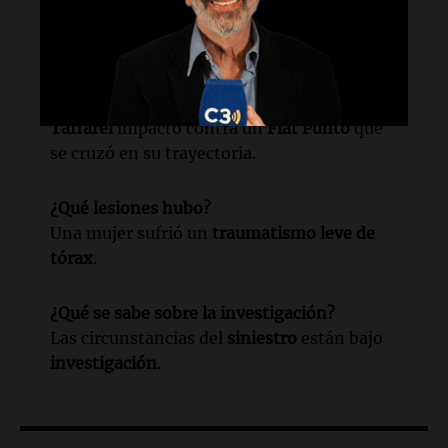
En la intersección del
bulevar 27 de febrero
y
Necochea
.
¿Qué sucedió en el accidente?
Taffarel
impactó contra un
Fiat Punto
que
se cruzó en su trayectoria.
¿Qué lesiones hubo?
Una mujer sufrió un
traumatismo leve de
tórax
.
¿Qué se sabe sobre la investigación?
Las circunstancias del
siniestro
están bajo
investigación
.