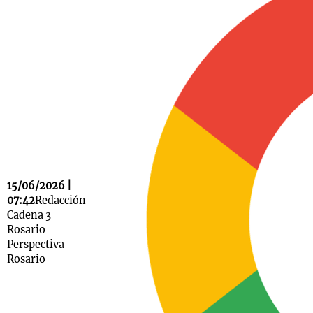
Notas
s
Notas
La Sole en
ial
Mundial 2026
Cadena 3
15/06/2026 |
07:42
Redacción
Cadena 3
Rosario
Perspectiva
Rosario