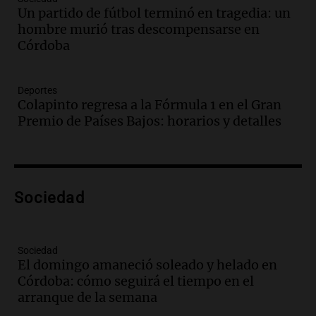
Un partido de fútbol terminó en tragedia: un
Audio.
Casabindo se prepara para una
hombre murió tras descompensarse en
celebración única: 30.000 turistas y el
Córdoba
tradicional Toreo de la Vincha
Una mañana para todos
Episodios
Deportes
Audio.
Borges, abogada de Pourrain:
Colapinto regresa a la Fórmula 1 en el Gran
"Tres hombres se lo llevaron para
Premio de Países Bajos: horarios y detalles
hacerle preguntas y nunca regresó"
Una mañana para todos
Episodios
Audio.
Voluntarios limpiaron 9.000
Sociedad
metros del río Suquía y retiraron hasta
800 kilos de basura por jornada
Una mañana para todos
Episodios
Sociedad
El domingo amaneció soleado y helado en
Audio.
La historia de la servilleta que
Córdoba: cómo seguirá el tiempo en el
firmó Jorge Messi para el primer
arranque de la semana
contrato de Leo con Barcelona
Una mañana para todos