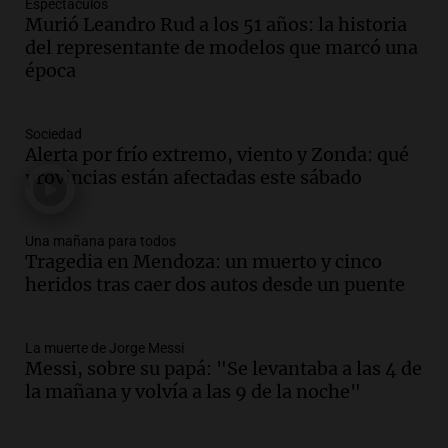
Espectáculos
Episodios
Murió Leandro Rud a los 51 años: la historia
Audio.
Messi llegará esta noche a
del representante de modelos que marcó una
Rosario para acompañar a su familia
época
tras la muerte de su papá
Una mañana para todos
Sociedad
Episodios
Alerta por frío extremo, viento y Zonda: qué
Audio.
Ley de Propiedad Privada: el revés
provincias están afectadas este sábado
en el Congreso expuso una debilidad
comunicacional del Gobierno
Una mañana para todos
Una mañana para todos
Episodios
Tragedia en Mendoza: un muerto y cinco
heridos tras caer dos autos desde un puente
Audio.
Casabindo se prepara para una
celebración única: 30.000 turistas y el
tradicional Toreo de la Vincha
La muerte de Jorge Messi
Una mañana para todos
Messi, sobre su papá: "Se levantaba a las 4 de
Episodios
la mañana y volvía a las 9 de la noche"
Audio.
Borges, abogada de Pourrain:
"Tres hombres se lo llevaron para