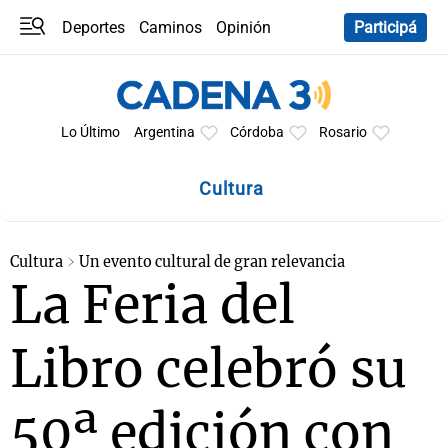
Deportes
Caminos
Opinión
Participá
Programas
Últimas coberturas
Últimas 24 h
En YouTube
Clima
Horóscopo
Lo Último
Argentina
Córdoba
Rosario
Cultura
Cultura
Un evento cultural de gran relevancia
La Feria del
Libro celebró su
50ª edición con