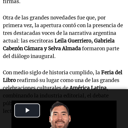
firmas.
Otra de las grandes novedades fue que, por
primera vez, la apertura contó con la presencia de
tres destacadas voces de la narrativa argentina
actual: las escritoras
Leila Guerriero, Gabriela
Cabezón Cámara y Selva Almada
formaron parte
del diálogo inaugural.
Con medio siglo de historia cumplido, la
Feria del
Libro
reafirmó su lugar como una de las grandes
celebraciones culturales de
América Latina
,
combinando la industria editorial, el debate
público y el encuentro entre generaciones de
Play
lectores.
Video