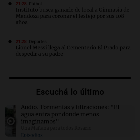
21:28
Fútbol
Instituto busca ganarle de local a Gimnasia de
Mendoza para coronar el festejo por sus 108
años
21:28
Deportes
Lionel Messi llega al Cementerio El Prado para
despedir a su padre
21:22
Mundo
Veranos secos y calurosos amenazan diques
de los Países Bajos y comercio fluvial en
Escuchá lo último
Alemania
Audio.
Tormentas y filtraciones: "El
21:17
Mundo
agua entra por donde menos
Berkshire Hathaway invierte $10.000 millones
imaginamos"
en Google y recompra acciones por $4.500
Una Mañana para todos Rosario
millones
Episodios