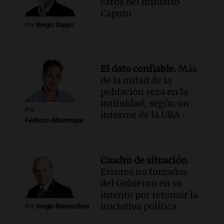
caros del ministro
Audio.
Mateo, a los 25 años, lucha
Caputo
contra el tiempo: necesita un trasplante
Por
Sergio Suppo
para poder seguir viviend
Una mañana para todos
Episodios
El dato confiable.
Más
Audio.
Estiman que la inflación nacional
de la mitad de la
de julio será menor al 2,9% registrado
población reza en la
en CABA
intimidad, según un
Una mañana para todos
Por
informe de la UBA
Episodios
Federico Albarenque
Audio.
Altas Cumbres: rescataron a una
cabra que llevaba ocho días atrapada en
un precipicio
Cuadro de situación.
Una mañana para todos
Errores no forzados
Episodios
del Gobierno en su
Audio.
Chile planteó mejorar la
intento por retomar la
conectividad fronteriza, aérea y digital
iniciativa política
Por
Sergio Berensztein
con Jujuy