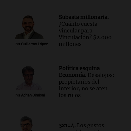
Jorge Messi en una entrevista con Rony
Vargas en 2007
Subasta millonaria.
Una mañana para todos
¿Cuánto cuesta
Episodios
vincular para
Audio.
El abuelo de Agostina Vega, tras
Vinculación? $2.000
las nuevas detenciones: "En esa casa
millones
Por
Guillermo López
todos tenían algo que ver"
Una mañana para todos
Episodios
Audio.
Una nutricionista derribó el mito
Política esquina
del desayuno ideal: qué alimentos
Economía.
Desalojos:
conviene priorizar
propietarios del
Una mañana para todos
interior, no se aten
Episodios
los rulos
Por
Adrián Simioni
Audio.
Murió Jorge Messi
Una mañana para todos
Episodios
3x1=4.
Los gustos