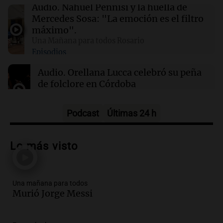
Audio.
Nahuel Pennisi y la huella de
21:10
La Cadena del Gol
Mercedes Sosa: "La emoción es el filtro
Boca rescató un empate 1-1 ante Vélez y dejó
máximo".
pasar la chance de acercarse a la cima
Una Mañana para todos Rosario
Episodios
21:04
Sociedad
Audio.
Orellana Lucca celebró su peña
Despiden a Jorge Messi: Lionel de regreso en
de folclore en Córdoba
Rosario para el adiós a su papá
Tarde y Media
Episodios
Podcast
Últimas 24 h
Audio.
Trágico accidente en Mendoza:
un muerto y varios heridos tras caída de
Lo más visto
vehículos desde un puente
Panorama Federal
Episodios
Una mañana para todos
Audio.
Tragedia en Mendoza: un muerto
Murió Jorge Messi
y cinco heridos tras caer dos autos desde
un puente
Una mañana para todos