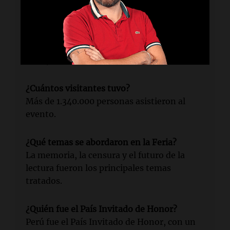
Lectura rápida
¿Qué evento se celebró en Buenos Aires?
La Feria Internacional del Libro de Buenos
Aires, en su 50ª edición.
¿Cuántos visitantes tuvo?
Más de 1.340.000 personas asistieron al
evento.
¿Qué temas se abordaron en la Feria?
La memoria, la censura y el futuro de la
lectura fueron los principales temas
tratados.
¿Quién fue el País Invitado de Honor?
Perú fue el País Invitado de Honor, con un