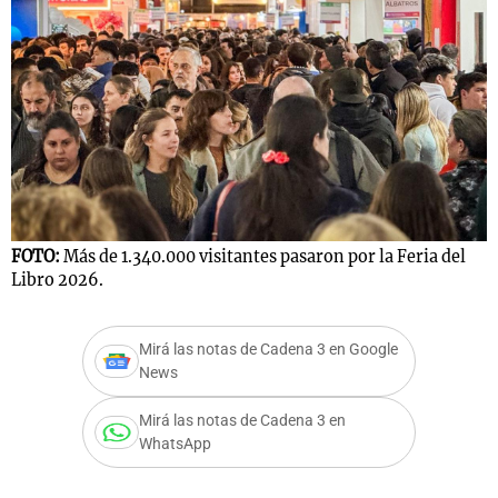
Notas
s
Notas
La Sole en
ial
Mundial 2026
Cadena 3
FOTO:
Más de 1.340.000 visitantes pasaron por la Feria del
Libro 2026.
Mirá las notas de Cadena 3 en Google
News
Mirá las notas de Cadena 3 en
WhatsApp